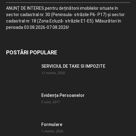
ANUNȚ DE INTERES pentru deținătorii imobilelor situate în
sector cadastral nr. 30 (Peninsula- străzile P6- P17) și sector
cadastral nr. 18 (Zona Ecluză- străzile E1-E5). Măsurători în
perioada 03.08.2026-07.08.2026!
POSTĂRI POPULARE
SERVICIUL DE TAXE SI IMPOZITE
12 martie, 2020
Evidența Persoanelor
5 iulie, 2017
Formulare
1 martie, 2026