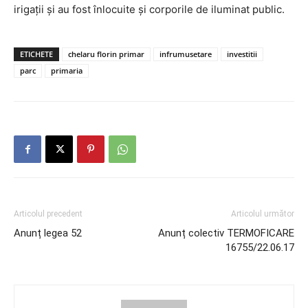
irigații și au fost înlocuite și corporile de iluminat public.
ETICHETE
chelaru florin primar
infrumusetare
investitii
parc
primaria
Articolul precedent
Articolul următor
Anunț legea 52
Anunț colectiv TERMOFICARE
16755/22.06.17