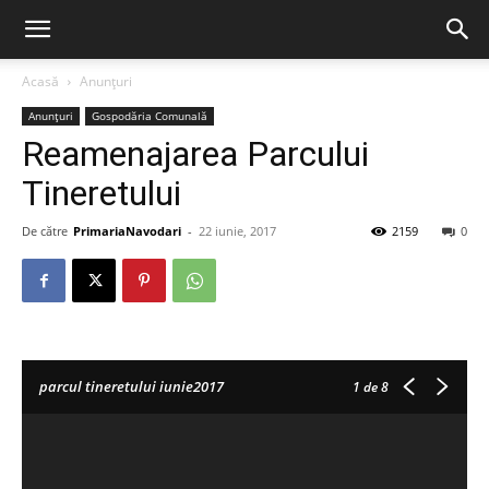
Acasă
Anunțuri
Anunțuri
Gospodăria Comunală
Reamenajarea Parcului
Tineretului
De către
PrimariaNavodari
-
22 iunie, 2017
2159
0
parcul tineretului iunie2017
1
de 8