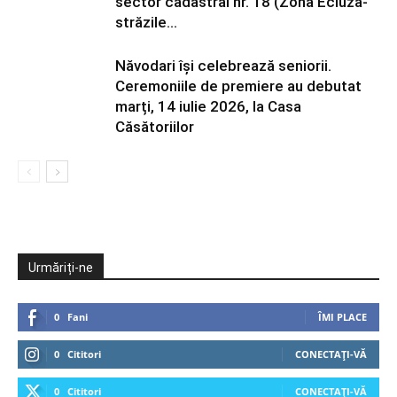
sector cadastral nr. 18 (Zona Ecluză-
străzile...
Năvodari își celebrează seniorii.
Ceremoniile de premiere au debutat
marți, 14 iulie 2026, la Casa
Căsătoriilor
Urmăriți-ne
0
Fani
ÎMI PLACE
0
Cititori
CONECTAȚI-VĂ
0
Cititori
CONECTAȚI-VĂ