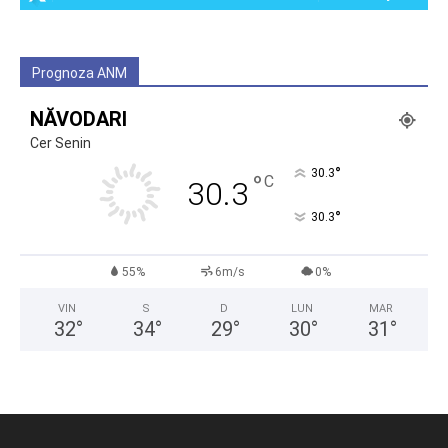
Prognoza ANM
NĂVODARI
Cer Senin
°
30.3
°
C
30.3
°
30.3
55%
6m/s
0%
VIN
S
D
LUN
MAR
32
°
34
°
29
°
30
°
31
°