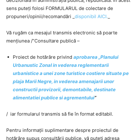
decizională în administrația publică, republicată. În acest
sens puteți folosi FORMULARUL de colectare de
propuneri/opinii/recomandări _
disponibil AICI.
_
Vă rugăm ca mesajul transmis electronic să poarte
mențiunea /”Consultare publică –
Proiect de hotărâre privind
aprobarea „Planului
Urbanustic Zonal in vederea reglementarii
urbanistice a unei zone turistice costiere situate pe
plaja Marii Negre, in vederea amenajarii unor
constructii provizorii, demontabile, destinate
alimentatiei publice si agrementului
”
/ iar formularul transmis să fie în format editabil.
Pentru informații suplimentare despre proiectul de
hotărâre supus consultării publice, vă puteți adresa