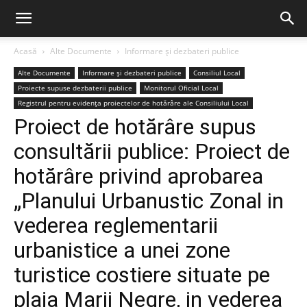
Acasă
Alte Documente
Informare și dezbateri publice
Alte Documente
Informare și dezbateri publice
Consiliul Local
Proiecte supuse dezbaterii publice
Monitorul Oficial Local
Registrul pentru evidența proiectelor de hotărâre ale Consiliului Local
Proiect de hotărâre supus
consultării publice: Proiect de
hotărâre privind aprobarea
„Planului Urbanustic Zonal in
vederea reglementarii
urbanistice a unei zone
turistice costiere situate pe
plaja Marii Negre, in vederea