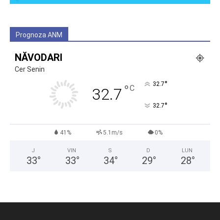
Prognoza ANM
NĂVODARI
Cer Senin
°
32.7
°
C
32.7
°
32.7
41%
5.1m/s
0%
J
VIN
S
D
LUN
33
°
33
°
34
°
29
°
28
°