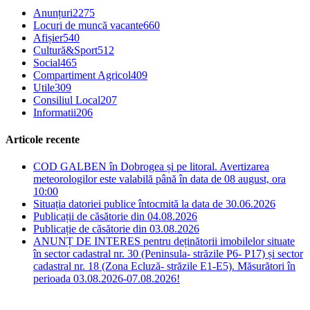
Anunțuri
2275
Locuri de muncă vacante
660
Afișier
540
Cultură&Sport
512
Social
465
Compartiment Agricol
409
Utile
309
Consiliul Local
207
Informatii
206
Articole recente
COD GALBEN în Dobrogea și pe litoral. Avertizarea
meteorologilor este valabilă până în data de 08 august, ora
10:00
Situația datoriei publice întocmită la data de 30.06.2026
Publicații de căsătorie din 04.08.2026
Publicație de căsătorie din 03.08.2026
ANUNȚ DE INTERES pentru deținătorii imobilelor situate
în sector cadastral nr. 30 (Peninsula- străzile P6- P17) și sector
cadastral nr. 18 (Zona Ecluză- străzile E1-E5). Măsurători în
perioada 03.08.2026-07.08.2026!