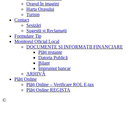
Orașul în imagini
Harta Orașului
Turism
Contact
Sesizări
Sugestii și Reclamații
Formulare Tip
Monitorul Oficial Local
DOCUMENTE ŞI INFORMAŢII FINANCIARE
Plăți restante
Datoria Publică
Bilanț
Împrumut bancar
ARHIVĂ
Plăți Online
Plăți Online – Verificare ROL E-tax
Plăți Online REGISTA
©