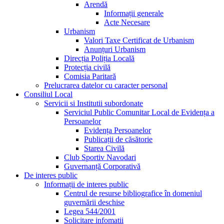
Arendă
Informații generale
Acte Necesare
Urbanism
Valori Taxe Certificat de Urbanism
Anunțuri Urbanism
Direcția Poliția Locală
Protecția civilă
Comisia Paritară
Prelucrarea datelor cu caracter personal
Consiliul Local
Servicii si Institutii subordonate
Serviciul Public Comunitar Local de Evidența a
Persoanelor
Evidența Persoanelor
Publicații de căsătorie
Starea Civilă
Club Sportiv Navodari
Guvernanță Corporativă
De interes public
Informații de interes public
Centrul de resurse bibliografice în domeniul
guvernării deschise
Legea 544/2001
Solicitare infomatii