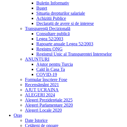
Buletin Informativ
Buget
Situația drepturilor salariale
Achizitii Publice
Declarații de avere si de interese
Transparență Decizională
Consultare publică
Legea 52/2003
Rapoarte anuale Legea 52/2003
Registru ONG
Registrul Unic al Transparentei Intereselor
ANUNȚURI
Ajutor pentru Turcia
Cald în Casa Ta
COVID-19
Formular înscriere Fose
Recensământ 2021
AJUT UCRAINA
ALEGERI 2024
Alegeri Prezidențiale 2025
Alegeri Parlamentare 2020
Alegeri Locale 2020
Oraș
Date Istorice
Cetățeni de onoare