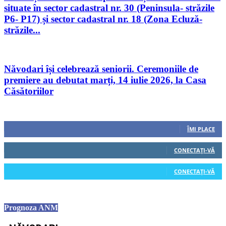
situate în sector cadastral nr. 30 (Peninsula- străzile
P6- P17) și sector cadastral nr. 18 (Zona Ecluză-
străzile...
Năvodari își celebrează seniorii. Ceremoniile de
premiere au debutat marți, 14 iulie 2026, la Casa
Căsătoriilor
Urmăriți-ne
0
Fani
ÎMI PLACE
0
Cititori
CONECTAȚI-VĂ
0
Cititori
CONECTAȚI-VĂ
Prognoza ANM