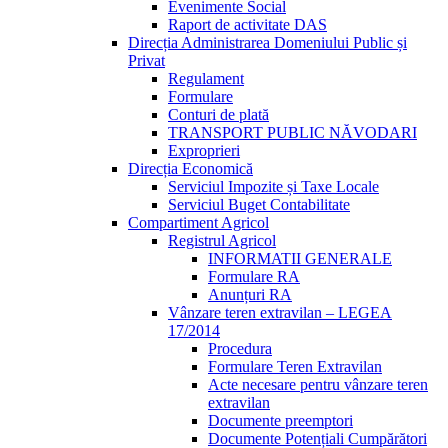
Evenimente Social
Raport de activitate DAS
Direcția Administrarea Domeniului Public și
Privat
Regulament
Formulare
Conturi de plată
TRANSPORT PUBLIC NĂVODARI
Exproprieri
Direcția Economică
Serviciul Impozite și Taxe Locale
Serviciul Buget Contabilitate
Compartiment Agricol
Registrul Agricol
INFORMATII GENERALE
Formulare RA
Anunțuri RA
Vânzare teren extravilan – LEGEA
17/2014
Procedura
Formulare Teren Extravilan
Acte necesare pentru vânzare teren
extravilan
Documente preemptori
Documente Potențiali Cumpărători