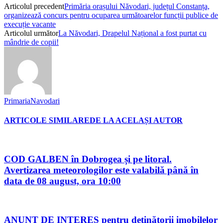
Articolul precedent
Primăria orașului Năvodari, județul Constanța,
organizează concurs pentru ocuparea următoarelor funcții publice de
execuție vacante
Articolul următor
La Năvodari, Drapelul Național a fost purtat cu
mândrie de copii!
PrimariaNavodari
ARTICOLE SIMILARE
DE LA ACELAȘI AUTOR
COD GALBEN în Dobrogea și pe litoral.
Avertizarea meteorologilor este valabilă până în
data de 08 august, ora 10:00
ANUNȚ DE INTERES pentru deținătorii imobilelor