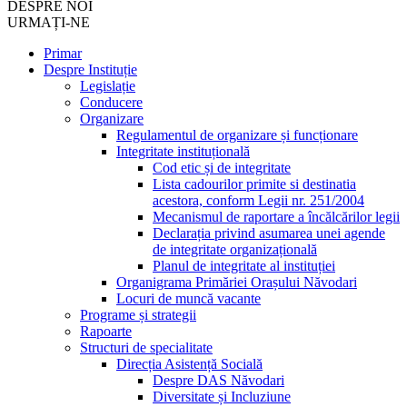
DESPRE NOI
URMAȚI-NE
Primar
Despre Instituție
Legislație
Conducere
Organizare
Regulamentul de organizare și funcționare
Integritate instituțională
Cod etic și de integritate
Lista cadourilor primite si destinatia
acestora, conform Legii nr. 251/2004
Mecanismul de raportare a încălcărilor legii
Declarația privind asumarea unei agende
de integritate organizațională
Planul de integritate al instituției
Organigrama Primăriei Orașului Năvodari
Locuri de muncă vacante
Programe și strategii
Rapoarte
Structuri de specialitate
Direcția Asistență Socială
Despre DAS Năvodari
Diversitate și Incluziune