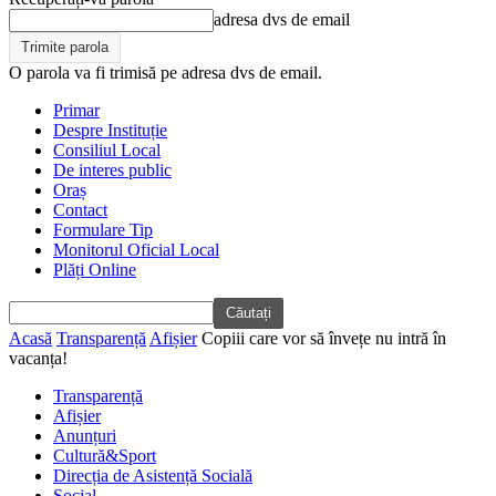
adresa dvs de email
O parola va fi trimisă pe adresa dvs de email.
Primar
Despre Instituție
Consiliul Local
De interes public
Oraș
Contact
Formulare Tip
Monitorul Oficial Local
Plăți Online
Acasă
Transparență
Afișier
Copiii care vor să învețe nu intră în
vacanța!
Transparență
Afișier
Anunțuri
Cultură&Sport
Direcția de Asistență Socială
Social