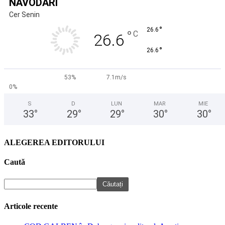
NĂVODARI
Cer Senin
°
26.6
°
C
26.6
°
26.6
53%
7.1m/s
0%
S
D
LUN
MAR
MIE
33
°
29
°
29
°
30
°
30
°
ALEGEREA EDITORULUI
Caută
Articole recente