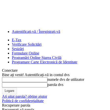
Autentificați-vă / Înregistrați-vă
E-Tax
Verificare Solicitări
Sesizări
Formulare Online
Programări Online Starea Civilă
Programare Carte Electronică de Identitate
Conectare
Bine ați venit! Autentificați-vă in contul dvs
numele dvs de utilizator
parola dvs
Ați uitat parola? obține ajutor
Politică de confidențialitate
Recuperare parola
Recuperați-vă parola