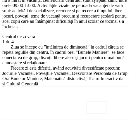
nu a intrat în vacanță. Beneficiarii centrului sunt așteptați zilnic între
orele 09:00-13:00. Activitățile vizate pe perioada vacanței de vară
sunt: activități de socializare, recreere și petrecere a timpului liber,
jocuri, povești, teme de vacanță precum și recuperare școlară pentru
acei copii care au întâmpinat dificultăți în anul școlar ce tocmai s-a
încheiat.
Centrul de zi vara
1
de 4
Ziua se începe cu ”întâlnirea de dimineață” în cadrul căreia se
repetă regulile din centru, în cadrul orei ”Bunele Maniere”, se face
conectarea de grup, discuții libere alese și jocuri pentru o mai bună
cunoaștere și relaționare.
Fiecare zi este diferită, având activități diversificate precum:
Jocurile Vacanței, Poveștile Vacanței, Dezvoltare Personală de Grup,
Ora Bunelor Maniere, Matematică distractivă, Teatru Interactiv dar
și Cultură Generală