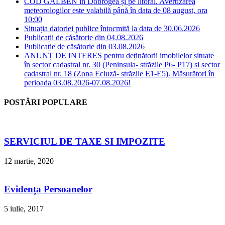
COD GALBEN în Dobrogea și pe litoral. Avertizarea
meteorologilor este valabilă până în data de 08 august, ora
10:00
Situația datoriei publice întocmită la data de 30.06.2026
Publicații de căsătorie din 04.08.2026
Publicație de căsătorie din 03.08.2026
ANUNȚ DE INTERES pentru deținătorii imobilelor situate
în sector cadastral nr. 30 (Peninsula- străzile P6- P17) și sector
cadastral nr. 18 (Zona Ecluză- străzile E1-E5). Măsurători în
perioada 03.08.2026-07.08.2026!
POSTĂRI POPULARE
SERVICIUL DE TAXE SI IMPOZITE
12 martie, 2020
Evidența Persoanelor
5 iulie, 2017