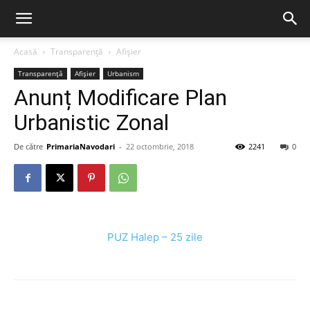
Acasă
Transparență
Afișier
Transparență
Afișier
Urbanism
Anunț Modificare Plan
Urbanistic Zonal
De către
PrimariaNavodari
-
22 octombrie, 2018
2241
0
PUZ Halep – 25 zile