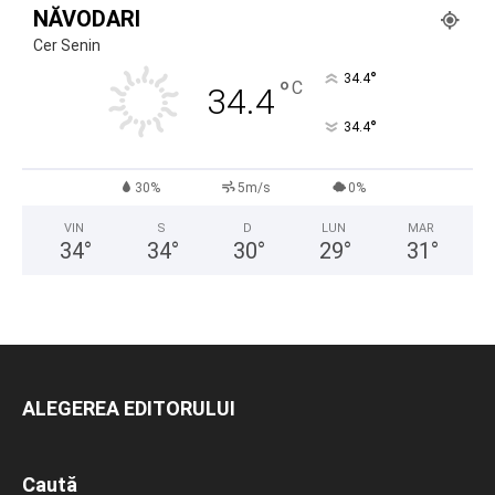
NĂVODARI
Cer Senin
°
34.4
°
C
34.4
°
34.4
30%
5m/s
0%
VIN
S
D
LUN
MAR
34
°
34
°
30
°
29
°
31
°
ALEGEREA EDITORULUI
Caută