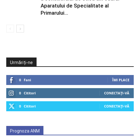
Aparatului de Specialitate al
Primarului...
Urmăriți-ne
0
Fani
ÎMI PLACE
0
Cititori
CONECTAȚI-VĂ
0
Cititori
CONECTAȚI-VĂ
Prognoza ANM