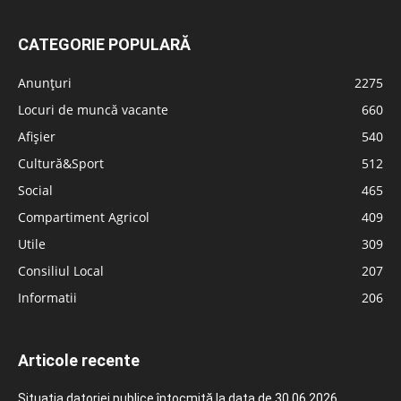
CATEGORIE POPULARĂ
Anunțuri
2275
Locuri de muncă vacante
660
Afișier
540
Cultură&Sport
512
Social
465
Compartiment Agricol
409
Utile
309
Consiliul Local
207
Informatii
206
Articole recente
Situația datoriei publice întocmită la data de 30.06.2026