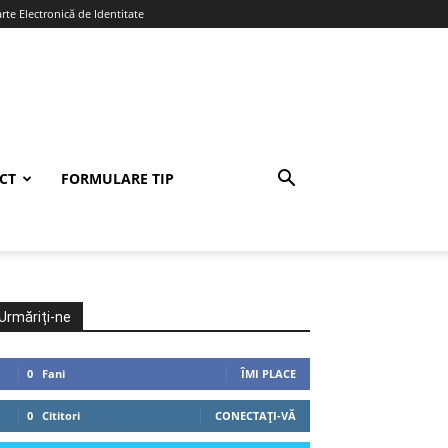
te Electronică de Identitate
CT
FORMULARE TIP
Urmăriți-ne
0
Fani
ÎMI PLACE
0
Cititori
CONECTAȚI-VĂ