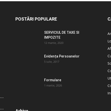
POSTĂRI POPULARE
C
SERVICIUL DE TAXE SI
A
IMPOZITE
L
12 martie, 2020
Af
C
Evidența Persoanelor
5 iulie, 2017
So
C
Ut
Formulare
Co
1 martie, 2026
In
Arhive