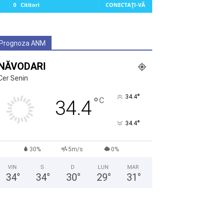
0
Cititori
CONECTAȚI-VĂ
Prognoza ANM
NĂVODARI
Cer Senin
°
34.4
°
C
34.4
°
34.4
30%
5m/s
0%
VIN
S
D
LUN
MAR
34
°
34
°
30
°
29
°
31
°