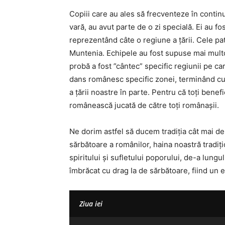
Copiii care au ales să frecventeze în continu
vară, au avut parte de o zi specială. Ei au fo
reprezentând câte o regiune a țării. Cele pa
Muntenia. Echipele au fost supuse mai multo
probă a fost ”cântec” specific regiunii pe c
dans românesc specific zonei, terminând cu 
a țării noastre în parte. Pentru că toți benefi
românească jucată de către toți românașii.
Ne dorim astfel să ducem tradiția cât mai de
sărbătoare a românilor, haina noastră tradiţi
spiritului şi sufletului poporului, de-a lungu
îmbrăcat cu drag Ia de sărbătoare, fiind un e
Ziua iei