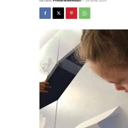
De către
PrimariaNavodari
-
24 iunie, 2019