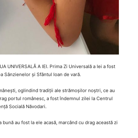
ZIUA UNIVERSALĂ A IEI. Prima Zi Universală a Iei a fost
a Sânzienelor și Sfântul Ioan de vară.
nești, oglindind tradiții ale strămoșilor noștri, ce au
ag portul românesc, a fost îndemnul zilei la Centrul
ență Socială Năvodari.
a bună au fost la ele acasă, marcând cu drag această zi