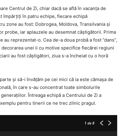
are Centrul de Zi, chiar dacă se află în vacanța de
st împărțiți în patru echipe, fiecare echipă
tru zone au fost: Dobrogea, Moldova, Transilvania și
r probe, iar aplauzele au desemnat câștigătorii. Prima
are au reprezentat-o. Cea de-a doua probă a fost ”dans”,
decorarea unei ii cu motive specifice fiecărei regiuni
ciarii au fost câștigători, ziua s-a încheiat cu o horă
parte și să-i învățăm pe cei mici că ia este cămaşa de
onală, în care s-au concentrat toate simbolurile
l generaţiilor. Întreaga echipă a Centrului de Zi a
xemplu pentru tinerii ce ne trec zilnic pragul.
1
de 8