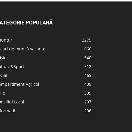
ATEGORIE POPULARĂ
nunțuri
2275
ocuri de muncă vacante
660
ișier
540
ultură&Sport
512
cial
465
ompartiment Agricol
409
ile
309
nsiliul Local
207
formatii
206