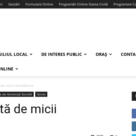
ri
Sesizări
Formulare Online
Programări Online Starea Civilă
Programare Car
ILIUL LOCAL
DE INTERES PUBLIC
ORAȘ
CONTA
ONLINE
ă de micii năvodăreni
ia de Asistență Socială
Social
tă de micii