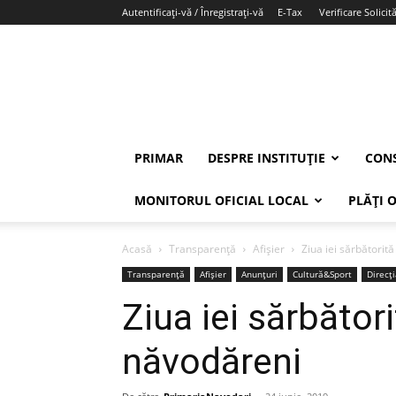
Autentificați-vă / Înregistrați-vă
E-Tax
Verificare Solicită
PRIMAR
DESPRE INSTITUȚIE
CONS
MONITORUL OFICIAL LOCAL
PLĂȚI 
Acasă
Transparență
Afișier
Ziua iei sărbătorit
Transparență
Afișier
Anunțuri
Cultură&Sport
Direcț
Ziua iei sărbători
năvodăreni