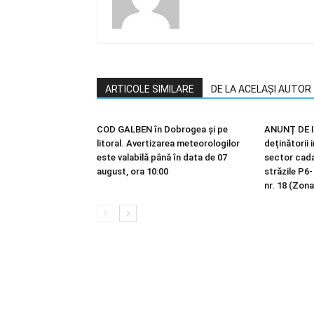
ARTICOLE SIMILARE
DE LA ACELAȘI AUTOR
COD GALBEN în Dobrogea și pe
ANUNȚ DE I
litoral. Avertizarea meteorologilor
deținătorii 
este valabilă până în data de 07
sector cadas
august, ora 10:00
străzile P6-
nr. 18 (Zona