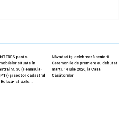
NTERES pentru
Năvodari își celebrează seniorii.
imobilelor situate în
Ceremoniile de premiere au debutat
tral nr. 30 (Peninsula-
marți, 14 iulie 2026, la Casa
 P17) și sector cadastral
Căsătoriilor
 Ecluză- străzile...