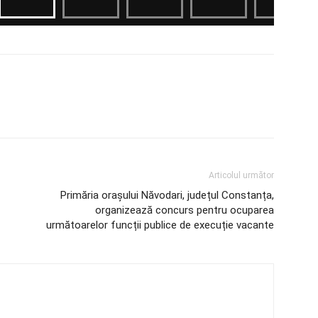
Articolul următor
Primăria orașului Năvodari, județul Constanța,
organizează concurs pentru ocuparea
următoarelor funcții publice de execuție vacante