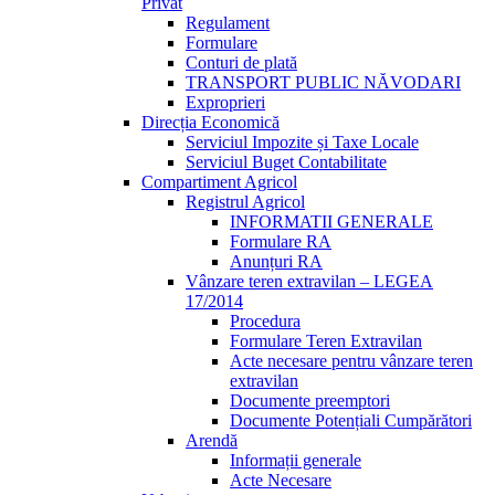
Privat
Regulament
Formulare
Conturi de plată
TRANSPORT PUBLIC NĂVODARI
Exproprieri
Direcția Economică
Serviciul Impozite și Taxe Locale
Serviciul Buget Contabilitate
Compartiment Agricol
Registrul Agricol
INFORMATII GENERALE
Formulare RA
Anunțuri RA
Vânzare teren extravilan – LEGEA
17/2014
Procedura
Formulare Teren Extravilan
Acte necesare pentru vânzare teren
extravilan
Documente preemptori
Documente Potențiali Cumpărători
Arendă
Informații generale
Acte Necesare