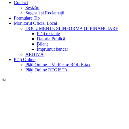
Contact
Sesizări
Sugestii și Reclamații
Formulare Tip
Monitorul Oficial Local
DOCUMENTE ŞI INFORMAŢII FINANCIARE
Plăți restante
Datoria Publică
Bilanț
Împrumut bancar
ARHIVĂ
Plăți Online
Plăți Online – Verificare ROL E-tax
Plăți Online REGISTA
©