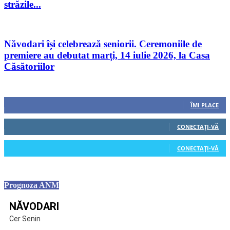
străzile...
Năvodari își celebrează seniorii. Ceremoniile de
premiere au debutat marți, 14 iulie 2026, la Casa
Căsătoriilor
Urmăriți-ne
0
Fani
ÎMI PLACE
0
Cititori
CONECTAȚI-VĂ
0
Cititori
CONECTAȚI-VĂ
Prognoza ANM
NĂVODARI
Cer Senin