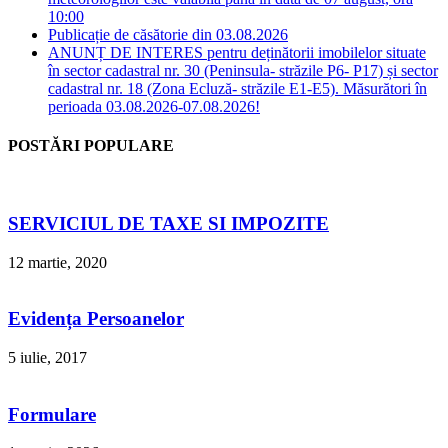
10:00
Publicație de căsătorie din 03.08.2026
ANUNȚ DE INTERES pentru deținătorii imobilelor situate
în sector cadastral nr. 30 (Peninsula- străzile P6- P17) și sector
cadastral nr. 18 (Zona Ecluză- străzile E1-E5). Măsurători în
perioada 03.08.2026-07.08.2026!
POSTĂRI POPULARE
SERVICIUL DE TAXE SI IMPOZITE
12 martie, 2020
Evidența Persoanelor
5 iulie, 2017
Formulare