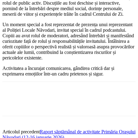
rolul de public activ. Discuțiile au fost deschise și interactive,
pornind de la întrebări despre mediul social, dorințe personale,
meserii de viitor și experiențele trăite în cadrul Centrului de Zi.
Un moment special a fost reprezentat de prezența unui reprezentant
al Poliției Locale Năvodari, invitat special în cadrul podcastului.
Copiii au avut rolul de moderatori, adresând întrebări și manifestând
curiozitate față de rolul și responsabilitățile invitatului. Întâlnirea a
oferit copiiilor o perspectivă realistă și valoroasă asupra provocărilor
actuale ale lumii, contribuind la conștientizarea riscurilor și
pericolelor existente.
Activitatea a încurajat comunicarea, gândirea critică dar și
exprimarea emoțiilor într-un cadru prietenos și sigur.
Articolul precedent
Raport săptămânal de activitate Primăria Orașului
Năvodari (12-16 ianuarie 2026)