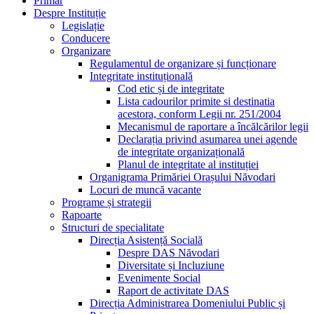
Primar
Despre Instituție
Legislație
Conducere
Organizare
Regulamentul de organizare și funcționare
Integritate instituțională
Cod etic și de integritate
Lista cadourilor primite si destinatia
acestora, conform Legii nr. 251/2004
Mecanismul de raportare a încălcărilor legii
Declarația privind asumarea unei agende
de integritate organizațională
Planul de integritate al instituției
Organigrama Primăriei Orașului Năvodari
Locuri de muncă vacante
Programe și strategii
Rapoarte
Structuri de specialitate
Direcția Asistență Socială
Despre DAS Năvodari
Diversitate și Incluziune
Evenimente Social
Raport de activitate DAS
Direcția Administrarea Domeniului Public și