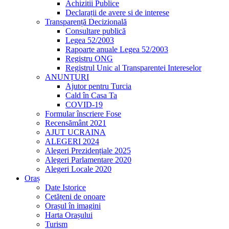
Achizitii Publice
Declarații de avere si de interese
Transparență Decizională
Consultare publică
Legea 52/2003
Rapoarte anuale Legea 52/2003
Registru ONG
Registrul Unic al Transparentei Intereselor
ANUNȚURI
Ajutor pentru Turcia
Cald în Casa Ta
COVID-19
Formular înscriere Fose
Recensământ 2021
AJUT UCRAINA
ALEGERI 2024
Alegeri Prezidențiale 2025
Alegeri Parlamentare 2020
Alegeri Locale 2020
Oraș
Date Istorice
Cetățeni de onoare
Orașul în imagini
Harta Orașului
Turism