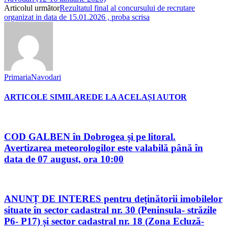
Articolul următor
Rezultatul final al concursului de recrutare
organizat in data de 15.01.2026 , proba scrisa
PrimariaNavodari
ARTICOLE SIMILARE
DE LA ACELAȘI AUTOR
COD GALBEN în Dobrogea și pe litoral.
Avertizarea meteorologilor este valabilă până în
data de 07 august, ora 10:00
ANUNȚ DE INTERES pentru deținătorii imobilelor
situate în sector cadastral nr. 30 (Peninsula- străzile
P6- P17) și sector cadastral nr. 18 (Zona Ecluză-