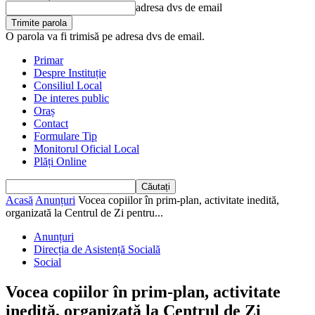
adresa dvs de email
O parola va fi trimisă pe adresa dvs de email.
Primar
Despre Instituție
Consiliul Local
De interes public
Oraș
Contact
Formulare Tip
Monitorul Oficial Local
Plăți Online
Acasă
Anunțuri
Vocea copiilor în prim-plan, activitate inedită,
organizată la Centrul de Zi pentru...
Anunțuri
Direcția de Asistență Socială
Social
Vocea copiilor în prim-plan, activitate
inedită, organizată la Centrul de Zi