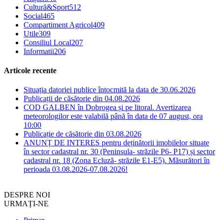
Cultură&Sport
512
Social
465
Compartiment Agricol
409
Utile
309
Consiliul Local
207
Informatii
206
Articole recente
Situația datoriei publice întocmită la data de 30.06.2026
Publicații de căsătorie din 04.08.2026
COD GALBEN în Dobrogea și pe litoral. Avertizarea
meteorologilor este valabilă până în data de 07 august, ora
10:00
Publicație de căsătorie din 03.08.2026
ANUNȚ DE INTERES pentru deținătorii imobilelor situate
în sector cadastral nr. 30 (Peninsula- străzile P6- P17) și sector
cadastral nr. 18 (Zona Ecluză- străzile E1-E5). Măsurători în
perioada 03.08.2026-07.08.2026!
DESPRE NOI
URMAȚI-NE