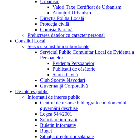
Urbanism
Valori Taxe Certificat de Urbanism
Anunțuri Urbanism
Direcția Poliția Locală
Protecția civilă
Comisia Paritară
Prelucrarea datelor cu caracter personal
Consiliul Local
Servicii si Institutii subordonate
Serviciul Public Comunitar Local de Evidența a
Persoanelor
Evidența Persoanelor
Publicații de căsătorie
Starea Civilă
Club Sportiv Navodari
Guvernanță Corporativă
De interes public
Informații de interes public
Centrul de resurse bibliografice în domeniul
guvernării deschise
Legea 544/2001
Solicitare infomatii
Buletin Informativ
Buget
Situația drepturilor salariale