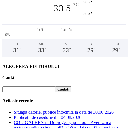
°
30.5
°
C
30.5
°
30.5
49%
4.2m/s
0%
J
VIN
S
D
LUN
31
°
33
°
33
°
29
°
29
°
ALEGEREA EDITORULUI
Caută
Articole recente
Situația datoriei publice întocmită la data de 30.06.2026
Publicații de căsătorie din 04.08.2026
COD GALBEN în Dobrogea și pe litoral. Avertizarea
meteorologilor este valabilă până în data de 07 august, ora