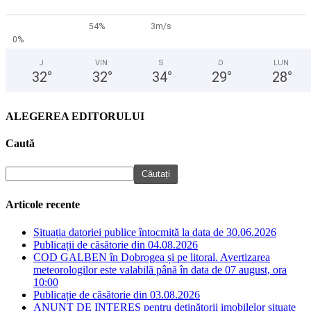
54%
3m/s
0%
J
VIN
S
D
LUN
32
°
32
°
34
°
29
°
28
°
ALEGEREA EDITORULUI
Caută
Articole recente
Situația datoriei publice întocmită la data de 30.06.2026
Publicații de căsătorie din 04.08.2026
COD GALBEN în Dobrogea și pe litoral. Avertizarea
meteorologilor este valabilă până în data de 07 august, ora
10:00
Publicație de căsătorie din 03.08.2026
ANUNȚ DE INTERES pentru deținătorii imobilelor situate