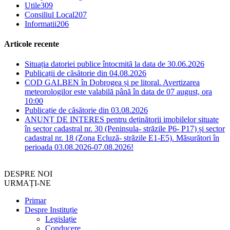
Utile
309
Consiliul Local
207
Informatii
206
Articole recente
Situația datoriei publice întocmită la data de 30.06.2026
Publicații de căsătorie din 04.08.2026
COD GALBEN în Dobrogea și pe litoral. Avertizarea
meteorologilor este valabilă până în data de 07 august, ora
10:00
Publicație de căsătorie din 03.08.2026
ANUNȚ DE INTERES pentru deținătorii imobilelor situate
în sector cadastral nr. 30 (Peninsula- străzile P6- P17) și sector
cadastral nr. 18 (Zona Ecluză- străzile E1-E5). Măsurători în
perioada 03.08.2026-07.08.2026!
DESPRE NOI
URMAȚI-NE
Primar
Despre Instituție
Legislație
Conducere