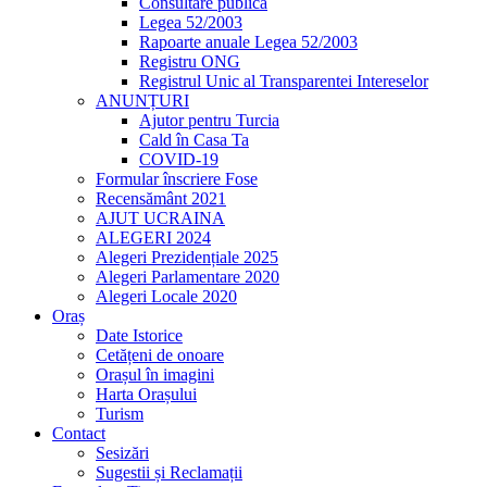
Consultare publică
Legea 52/2003
Rapoarte anuale Legea 52/2003
Registru ONG
Registrul Unic al Transparentei Intereselor
ANUNȚURI
Ajutor pentru Turcia
Cald în Casa Ta
COVID-19
Formular înscriere Fose
Recensământ 2021
AJUT UCRAINA
ALEGERI 2024
Alegeri Prezidențiale 2025
Alegeri Parlamentare 2020
Alegeri Locale 2020
Oraș
Date Istorice
Cetățeni de onoare
Orașul în imagini
Harta Orașului
Turism
Contact
Sesizări
Sugestii și Reclamații