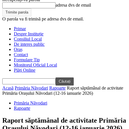
adresa dvs de email
O parola va fi trimisă pe adresa dvs de email.
Primar
Despre Instituție
Consiliul Local
De interes public
Oraș
Contact
Formulare Tip
Monitorul Oficial Local
Plăți Online
Acasă
Primăria Năvodari
Rapoarte
Raport săptămânal de activitate
Primăria Orașului Năvodari (12-16 ianuarie 2026)
Primăria Năvodari
Rapoarte
Raport săptămânal de activitate Primăria
Orașului Năvodari (12-16 ianuarie 2026)