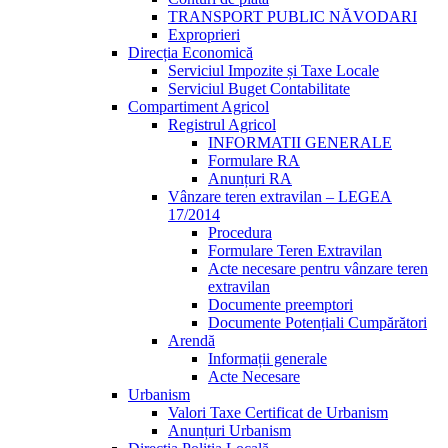
TRANSPORT PUBLIC NĂVODARI
Exproprieri
Direcția Economică
Serviciul Impozite și Taxe Locale
Serviciul Buget Contabilitate
Compartiment Agricol
Registrul Agricol
INFORMATII GENERALE
Formulare RA
Anunțuri RA
Vânzare teren extravilan – LEGEA
17/2014
Procedura
Formulare Teren Extravilan
Acte necesare pentru vânzare teren
extravilan
Documente preemptori
Documente Potențiali Cumpărători
Arendă
Informații generale
Acte Necesare
Urbanism
Valori Taxe Certificat de Urbanism
Anunțuri Urbanism