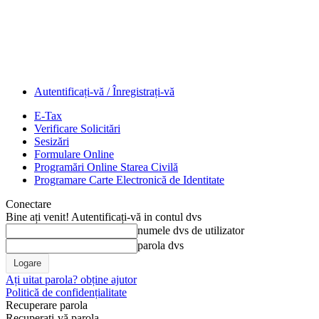
Autentificați-vă / Înregistrați-vă
E-Tax
Verificare Solicitări
Sesizări
Formulare Online
Programări Online Starea Civilă
Programare Carte Electronică de Identitate
Conectare
Bine ați venit! Autentificați-vă in contul dvs
numele dvs de utilizator
parola dvs
Ați uitat parola? obține ajutor
Politică de confidențialitate
Recuperare parola
Recuperați-vă parola