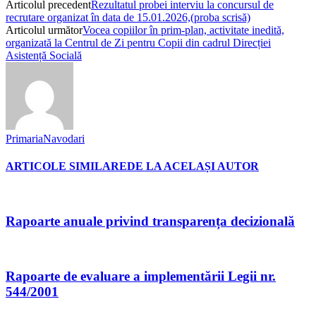
Articolul precedent
Rezultatul probei interviu la concursul de
recrutare organizat în data de 15.01.2026,(proba scrisă)
Articolul următor
Vocea copiilor în prim-plan, activitate inedită,
organizată la Centrul de Zi pentru Copii din cadrul Direcției
Asistență Socială
PrimariaNavodari
ARTICOLE SIMILARE
DE LA ACELAȘI AUTOR
Rapoarte anuale privind transparența decizională
Rapoarte de evaluare a implementării Legii nr.
544/2001