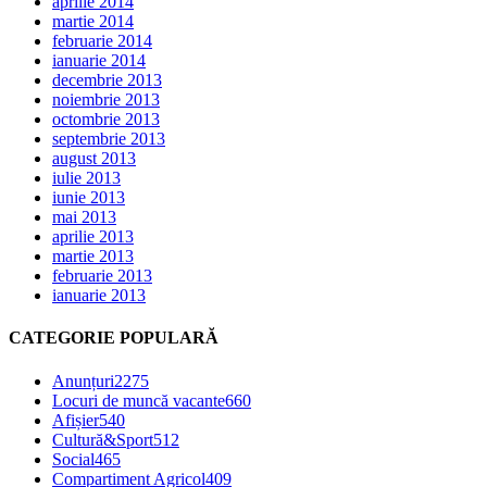
aprilie 2014
martie 2014
februarie 2014
ianuarie 2014
decembrie 2013
noiembrie 2013
octombrie 2013
septembrie 2013
august 2013
iulie 2013
iunie 2013
mai 2013
aprilie 2013
martie 2013
februarie 2013
ianuarie 2013
CATEGORIE POPULARĂ
Anunțuri
2275
Locuri de muncă vacante
660
Afișier
540
Cultură&Sport
512
Social
465
Compartiment Agricol
409