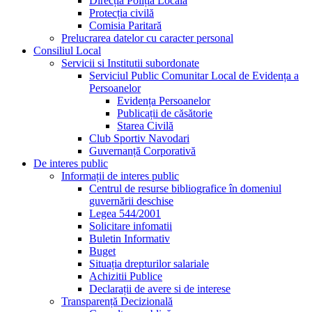
Direcția Poliția Locală
Protecția civilă
Comisia Paritară
Prelucrarea datelor cu caracter personal
Consiliul Local
Servicii si Institutii subordonate
Serviciul Public Comunitar Local de Evidența a
Persoanelor
Evidența Persoanelor
Publicații de căsătorie
Starea Civilă
Club Sportiv Navodari
Guvernanță Corporativă
De interes public
Informații de interes public
Centrul de resurse bibliografice în domeniul
guvernării deschise
Legea 544/2001
Solicitare infomatii
Buletin Informativ
Buget
Situația drepturilor salariale
Achizitii Publice
Declarații de avere si de interese
Transparență Decizională