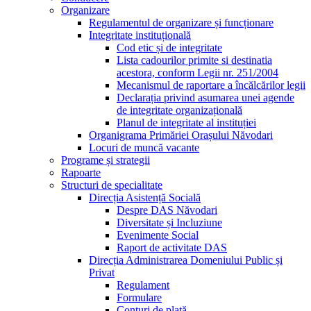
Organizare
Regulamentul de organizare și funcționare
Integritate instituțională
Cod etic și de integritate
Lista cadourilor primite si destinatia
acestora, conform Legii nr. 251/2004
Mecanismul de raportare a încălcărilor legii
Declarația privind asumarea unei agende
de integritate organizațională
Planul de integritate al instituției
Organigrama Primăriei Orașului Năvodari
Locuri de muncă vacante
Programe și strategii
Rapoarte
Structuri de specialitate
Direcția Asistență Socială
Despre DAS Năvodari
Diversitate și Incluziune
Evenimente Social
Raport de activitate DAS
Direcția Administrarea Domeniului Public și
Privat
Regulament
Formulare
Conturi de plată