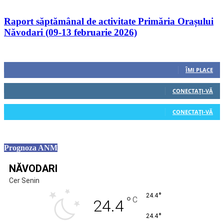
Raport săptămânal de activitate Primăria Orașului
Năvodari (09-13 februarie 2026)
Urmăriți-ne
0
Fani
ÎMI PLACE
0
Cititori
CONECTAȚI-VĂ
0
Cititori
CONECTAȚI-VĂ
Prognoza ANM
NĂVODARI
Cer Senin
°
24.4
°
C
24.4
°
24.4