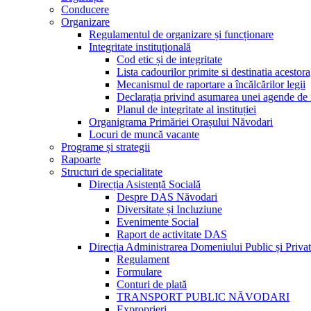
Conducere
Organizare
Regulamentul de organizare și funcționare
Integritate instituțională
Cod etic și de integritate
Lista cadourilor primite si destinatia acesto
Mecanismul de raportare a încălcărilor legii
Declarația privind asumarea unei agende de i
Planul de integritate al instituției
Organigrama Primăriei Orașului Năvodari
Locuri de muncă vacante
Programe și strategii
Rapoarte
Structuri de specialitate
Direcția Asistență Socială
Despre DAS Năvodari
Diversitate și Incluziune
Evenimente Social
Raport de activitate DAS
Direcția Administrarea Domeniului Public și Privat
Regulament
Formulare
Conturi de plată
TRANSPORT PUBLIC NĂVODARI
Exproprieri