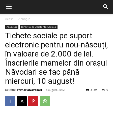
Acasă
Anunțuri
Anunțuri
Direcția de Asistență Socială
Tichete sociale pe suport
electronic pentru nou-născuți,
în valoare de 2.000 de lei.
Înscrierile mamelor din orașul
Năvodari se fac până
miercuri, 10 august!
De către
PrimariaNavodari
-
8 august, 2022
3139
0