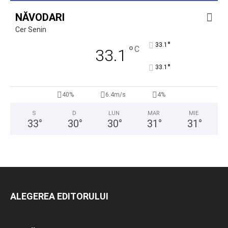
NĂVODARI
Cer Senin
°
33.1
°
C
33.1
°
33.1
40%
6.4m/s
4%
S
D
LUN
MAR
MIE
33
°
30
°
30
°
31
°
31
°
ALEGEREA EDITORULUI