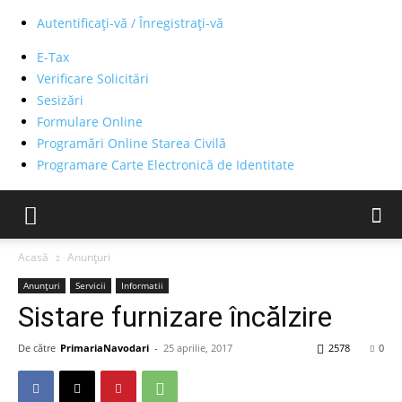
Autentificați-vă / Înregistrați-vă
E-Tax
Verificare Solicitări
Sesizări
Formulare Online
Programări Online Starea Civilă
Programare Carte Electronică de Identitate
Acasă
Anunțuri
Anunțuri
Servicii
Informatii
Sistare furnizare încălzire
De către
PrimariaNavodari
-
25 aprilie, 2017
2578
0