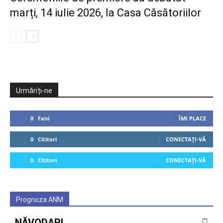
marți, 14 iulie 2026, la Casa Căsătoriilor
Urmăriți-ne
0
Fani
ÎMI PLACE
0
Cititori
CONECTAȚI-VĂ
0
Cititori
CONECTAȚI-VĂ
Prognoza ANM
NĂVODARI