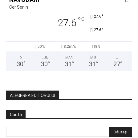
Cer Senin
°
27.6
°
C
27.6
°
27.6
50%
8.2m/s
8%
D
LUN
MAR
MIE
J
30
°
30
°
31
°
31
°
27
°
ALEGEREA EDITORULUI
Caută