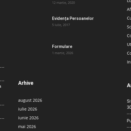
L
12 martie, 2020
Af
C
Evidența Persoanelor
5 iulie, 2017
So
C
Ut
Formulare
Co
1 martie, 2026
In
Arhive
A
a
august 2026
Si
30
iulie 2026
iunie 2026
Pu
mai 2026