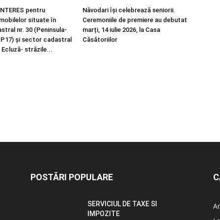
NTERES pentru
Năvodari își celebrează seniorii.
imobilelor situate în
Ceremoniile de premiere au debutat
tral nr. 30 (Peninsula-
marți, 14 iulie 2026, la Casa
 P17) și sector cadastral
Căsătoriilor
 Ecluză- străzile...
POSTĂRI POPULARE
C
SERVICIUL DE TAXE SI
A
IMPOZITE