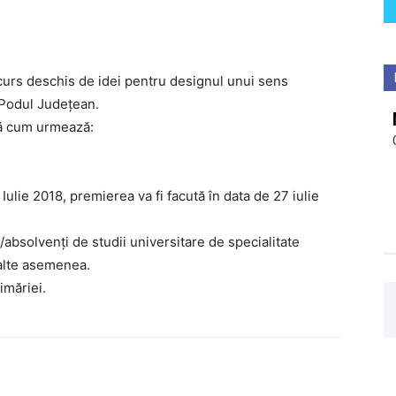
curs deschis de idei pentru designul unui sens
 Podul Județean.
upă cum urmează:
ulie 2018, premierea va fi facută în data de 27 iulie
i/absolvenți de studii universitare de specialitate
i alte asemenea.
imăriei.