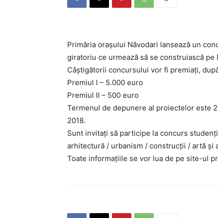
Primăria orașului Năvodari lansează un con
giratoriu ce urmează să se construiască pe
Câștigătorii concursului vor fi premiați, d
Premiul I – 5.000 euro
Premiul II – 500 euro
Termenul de depunere al proiectelor este 2 I
2018.
Sunt invitați să participe la concurs studenț
arhitectură / urbanism / construcții / artă ș
Toate informațiile se vor lua de pe site-ul pr