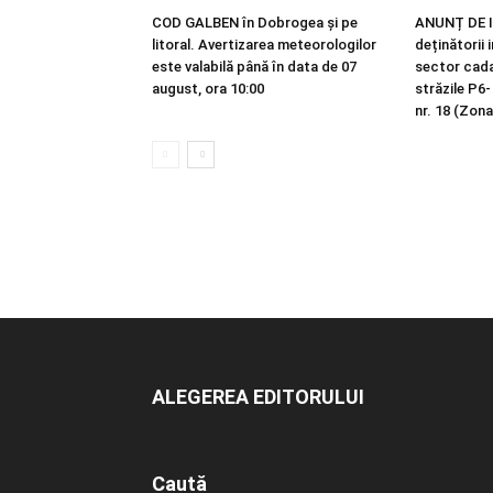
COD GALBEN în Dobrogea și pe
ANUNȚ DE I
litoral. Avertizarea meteorologilor
deținătorii 
este valabilă până în data de 07
sector cadas
august, ora 10:00
străzile P6-
nr. 18 (Zona
ALEGEREA EDITORULUI
Caută