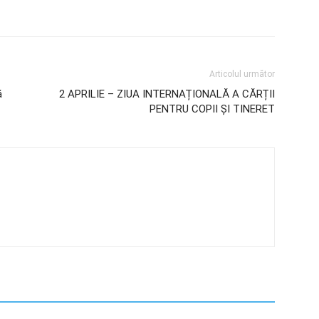
Articolul următor
ă
2 APRILIE – ZIUA INTERNAȚIONALĂ A CĂRȚII
PENTRU COPII ȘI TINERET