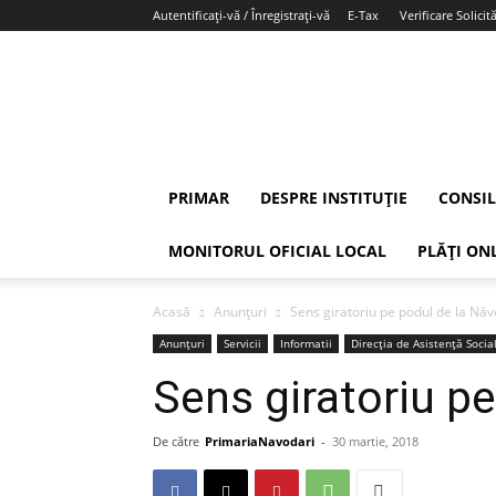
Autentificați-vă / Înregistrați-vă
E-Tax
Verificare Solicită
PRIMAR
DESPRE INSTITUȚIE
CONSIL
MONITORUL OFICIAL LOCAL
PLĂȚI ON
Acasă
Anunțuri
Sens giratoriu pe podul de la Năv
Anunțuri
Servicii
Informatii
Direcția de Asistență Socia
Sens giratoriu p
De către
PrimariaNavodari
-
30 martie, 2018