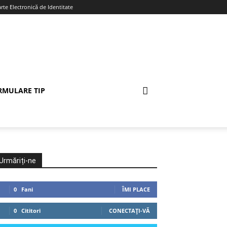
te Electronică de Identitate
RMULARE TIP
Urmăriți-ne
0
Fani
ÎMI PLACE
0
Cititori
CONECTAȚI-VĂ