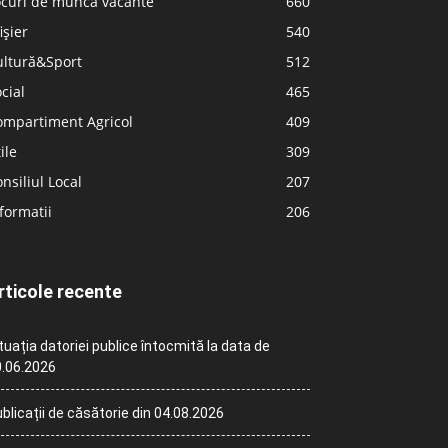
ocuri de muncă vacante
660
ișier
540
ultură&Sport
512
cial
465
ompartiment Agricol
409
ile
309
nsiliul Local
207
formatii
206
rticole recente
tuația datoriei publice întocmită la data de
.06.2026
blicații de căsătorie din 04.08.2026