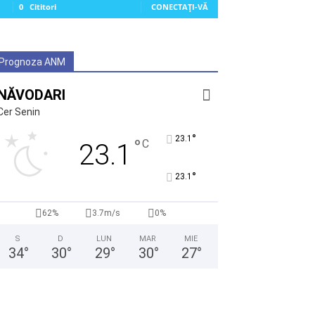
0
Cititori
CONECTAȚI-VĂ
Prognoza ANM
NĂVODARI
Cer Senin
°
23.1
°
C
23.1
°
23.1
62%
3.7m/s
0%
S
D
LUN
MAR
MIE
34
°
30
°
29
°
30
°
27
°