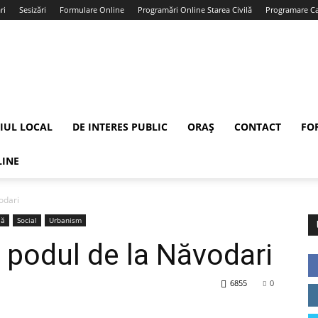
ri
Sesizări
Formulare Online
Programări Online Starea Civilă
Programare Car
IUL LOCAL
DE INTERES PUBLIC
ORAȘ
CONTACT
FO
LINE
odari
lă
Social
Urbanism
e podul de la Năvodari
6855
0