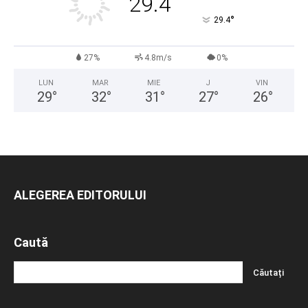
29.4
°
29.4
27%
4.8m/s
0%
LUN
MAR
MIE
J
VIN
29
°
32
°
31
°
27
°
26
°
ALEGEREA EDITORULUI
Caută