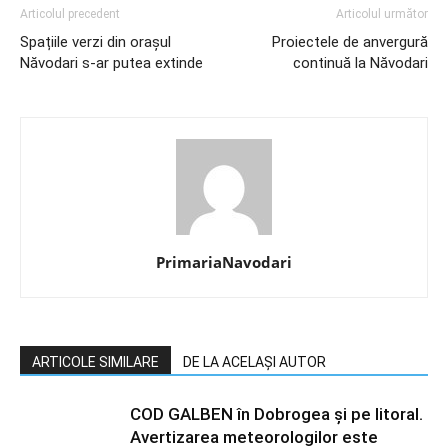
Articolul precedent
Articolul următor
Spațiile verzi din orașul
Proiectele de anvergură
Năvodari s-ar putea extinde
continuă la Năvodari
PrimariaNavodari
ARTICOLE SIMILARE
DE LA ACELAȘI AUTOR
COD GALBEN în Dobrogea și pe litoral.
Avertizarea meteorologilor este