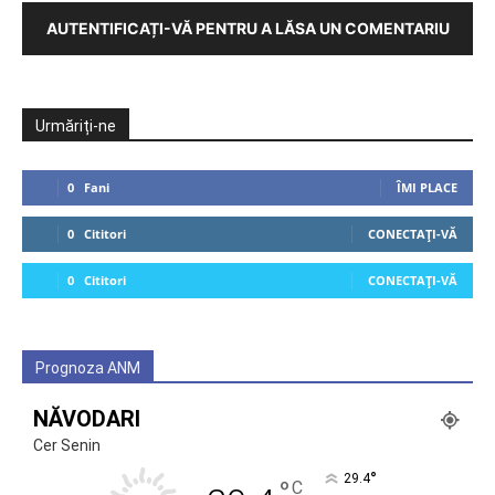
AUTENTIFICAȚI-VĂ PENTRU A LĂSA UN COMENTARIU
Urmăriți-ne
0
Fani
ÎMI PLACE
0
Cititori
CONECTAȚI-VĂ
0
Cititori
CONECTAȚI-VĂ
Prognoza ANM
NĂVODARI
Cer Senin
°
29.4
°
C