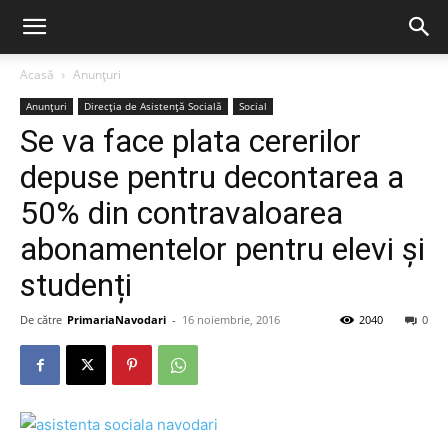
Acasă
Anunțuri
Anunțuri
Direcția de Asistență Socială
Social
Se va face plata cererilor
depuse pentru decontarea a
50% din contravaloarea
abonamentelor pentru elevi și
studenți
De către
PrimariaNavodari
-
16 noiembrie, 2016
2040
0