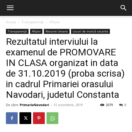
Acasă
Transparență
Afișier
Transparență
Afișier
Resurse Umane
Locuri de muncă vacante
Rezultatul interviului la
examenul de PROMOVARE
IN CLASA organizat in data
de 31.10.2019 (proba scrisa)
in cadrul Primariei orasului
Navodari, judetul Constanta
De către
PrimariaNavodari
-
31 octombrie, 2019
2079
0