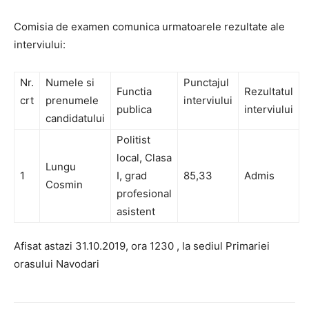
Comisia de examen comunica urmatoarele rezultate ale
interviului:
Nr.
Numele si
Punctajul
Functia
Rezultatul
crt
prenumele
interviului
publica
interviului
candidatului
Politist
local, Clasa
Lungu
1
I, grad
85,33
Admis
Cosmin
profesional
asistent
Afisat astazi 31.10.2019, ora 12
30
, la sediul Primariei
orasului Navodari