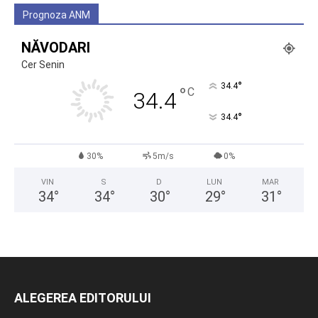
Prognoza ANM
NĂVODARI
Cer Senin
°
34.4
°
C
34.4
°
34.4
30%
5m/s
0%
VIN
S
D
LUN
MAR
34
°
34
°
30
°
29
°
31
°
ALEGEREA EDITORULUI