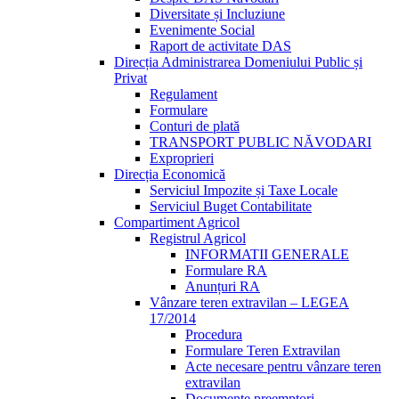
Diversitate și Incluziune
Evenimente Social
Raport de activitate DAS
Direcția Administrarea Domeniului Public și
Privat
Regulament
Formulare
Conturi de plată
TRANSPORT PUBLIC NĂVODARI
Exproprieri
Direcția Economică
Serviciul Impozite și Taxe Locale
Serviciul Buget Contabilitate
Compartiment Agricol
Registrul Agricol
INFORMATII GENERALE
Formulare RA
Anunțuri RA
Vânzare teren extravilan – LEGEA
17/2014
Procedura
Formulare Teren Extravilan
Acte necesare pentru vânzare teren
extravilan
Documente preemptori