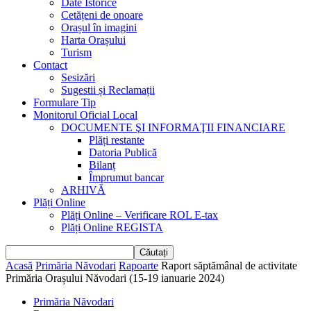
Date Istorice
Cetățeni de onoare
Orașul în imagini
Harta Orașului
Turism
Contact
Sesizări
Sugestii și Reclamații
Formulare Tip
Monitorul Oficial Local
DOCUMENTE ŞI INFORMAŢII FINANCIARE
Plăți restante
Datoria Publică
Bilanț
Împrumut bancar
ARHIVĂ
Plăți Online
Plăți Online – Verificare ROL E-tax
Plăți Online REGISTA
Acasă
Primăria Năvodari
Rapoarte
Raport săptămânal de activitate
Primăria Orașului Năvodari (15-19 ianuarie 2024)
Primăria Năvodari