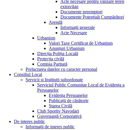
Acte necesare pentru vânzare teren
extravilan
Documente preemptori
Documente Potențiali Cumpărători
Arendă
Informații generale
Acte Necesare
Urbanism
Valori Taxe Certificat de Urbanism
Anunțuri Urbanism
Direcția Poliția Locală
Protecția civilă
Comisia Paritară
Prelucrarea datelor cu caracter personal
Consiliul Local
Servicii si Institutii subordonate
Serviciul Public Comunitar Local de Evidența a
Persoanelor
Evidența Persoanelor
Publicații de căsătorie
Starea Civilă
Club Sportiv Navodari
Guvernanță Corporativă
De interes public
Informații de interes public