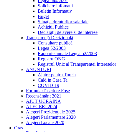
Legea 544/2001
Solicitare infomatii
Buletin Informativ
Buget
Situația drepturilor salariale
Achizitii Publice
Declarații de avere si de interese
Transparență Decizională
Consultare publică
Legea 52/2003
Rapoarte anuale Legea 52/2003
Registru ONG
Registrul Unic al Transparentei Intereselor
ANUNȚURI
Ajutor pentru Turcia
Cald în Casa Ta
COVID-19
Formular înscriere Fose
Recensământ 2021
AJUT UCRAINA
ALEGERI 2024
Alegeri Prezidențiale 2025
Alegeri Parlamentare 2020
Alegeri Locale 2020
Oraș