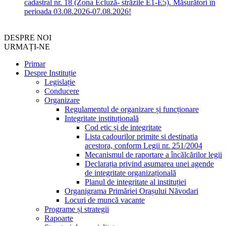
cadastral nr. 18 (Zona Ecluză- străzile E1-E5). Măsurători în
perioada 03.08.2026-07.08.2026!
DESPRE NOI
URMAȚI-NE
Primar
Despre Instituție
Legislație
Conducere
Organizare
Regulamentul de organizare și funcționare
Integritate instituțională
Cod etic și de integritate
Lista cadourilor primite si destinatia
acestora, conform Legii nr. 251/2004
Mecanismul de raportare a încălcărilor legii
Declarația privind asumarea unei agende
de integritate organizațională
Planul de integritate al instituției
Organigrama Primăriei Orașului Năvodari
Locuri de muncă vacante
Programe și strategii
Rapoarte