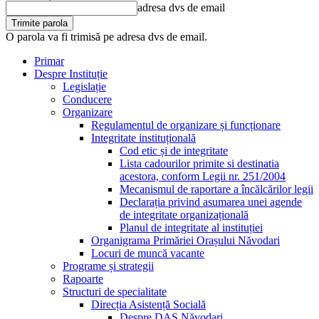
adresa dvs de email
O parola va fi trimisă pe adresa dvs de email.
Primar
Despre Instituție
Legislație
Conducere
Organizare
Regulamentul de organizare și funcționare
Integritate instituțională
Cod etic și de integritate
Lista cadourilor primite si destinatia
acestora, conform Legii nr. 251/2004
Mecanismul de raportare a încălcărilor legii
Declarația privind asumarea unei agende
de integritate organizațională
Planul de integritate al instituției
Organigrama Primăriei Orașului Năvodari
Locuri de muncă vacante
Programe și strategii
Rapoarte
Structuri de specialitate
Direcția Asistență Socială
Despre DAS Năvodari