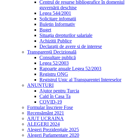
Centrul de resurse bibliografice în domeniul
guvernării deschise
Legea 544/2001
Solicitare infomatii
Buletin Informativ
Buget
Situația drepturilor salariale
Achizitii Publice
Declarații de avere si de interese
Transparență Decizională
Consultare publică
Legea 52/2003
Rapoarte anuale Legea 52/2003
Registru ONG
Registrul Unic al Transparentei Intereselor
ANUNȚURI
Ajutor pentru Turcia
Cald în Casa Ta
COVID-19
Formular înscriere Fose
Recensământ 2021
AJUT UCRAINA
ALEGERI 2024
Alegeri Prezidențiale 2025
Alegeri Parlamentare 2020