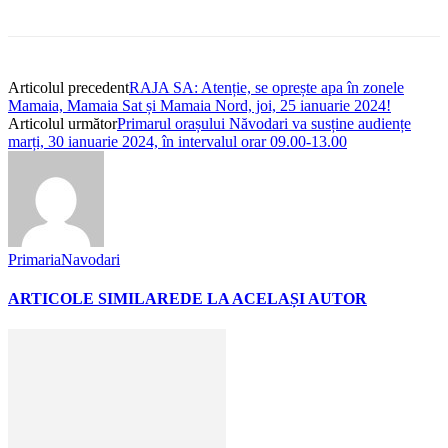
Articolul precedent
RAJA SA: Atenție, se oprește apa în zonele
Mamaia, Mamaia Sat și Mamaia Nord, joi, 25 ianuarie 2024!
Articolul următor
Primarul orașului Năvodari va susține audiențe
marți, 30 ianuarie 2024, în intervalul orar 09.00-13.00
PrimariaNavodari
ARTICOLE SIMILARE
DE LA ACELAȘI AUTOR