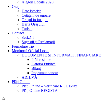
Alegeri Locale 2020
Oraș
Date Istorice
Cetățeni de onoare
Orașul în imagini
Harta Orașului
Turism
Contact
Sesizări
Sugestii și Reclamații
Formulare Tip
Monitorul Oficial Local
DOCUMENTE ŞI INFORMAŢII FINANCIARE
Plăți restante
Datoria Publică
Bilanț
Împrumut bancar
ARHIVĂ
Plăți Online
Plăți Online – Verificare ROL E-tax
Plăți Online REGISTA
©