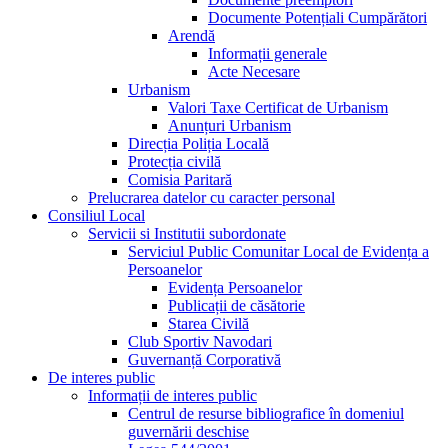
Documente Potențiali Cumpărători
Arendă
Informații generale
Acte Necesare
Urbanism
Valori Taxe Certificat de Urbanism
Anunțuri Urbanism
Direcția Poliția Locală
Protecția civilă
Comisia Paritară
Prelucrarea datelor cu caracter personal
Consiliul Local
Servicii si Institutii subordonate
Serviciul Public Comunitar Local de Evidența a
Persoanelor
Evidența Persoanelor
Publicații de căsătorie
Starea Civilă
Club Sportiv Navodari
Guvernanță Corporativă
De interes public
Informații de interes public
Centrul de resurse bibliografice în domeniul
guvernării deschise