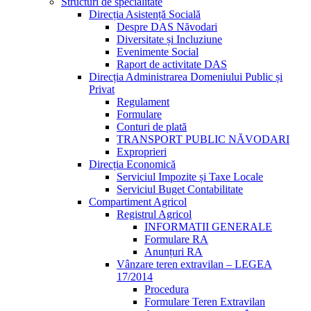
Structuri de specialitate
Direcția Asistență Socială
Despre DAS Năvodari
Diversitate și Incluziune
Evenimente Social
Raport de activitate DAS
Direcția Administrarea Domeniului Public și
Privat
Regulament
Formulare
Conturi de plată
TRANSPORT PUBLIC NĂVODARI
Exproprieri
Direcția Economică
Serviciul Impozite și Taxe Locale
Serviciul Buget Contabilitate
Compartiment Agricol
Registrul Agricol
INFORMATII GENERALE
Formulare RA
Anunțuri RA
Vânzare teren extravilan – LEGEA
17/2014
Procedura
Formulare Teren Extravilan