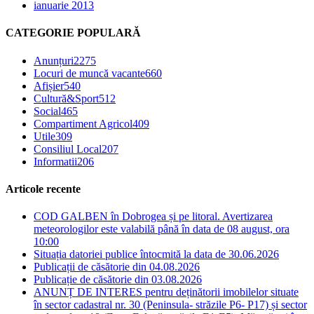
ianuarie 2013
CATEGORIE POPULARĂ
Anunțuri
2275
Locuri de muncă vacante
660
Afișier
540
Cultură&Sport
512
Social
465
Compartiment Agricol
409
Utile
309
Consiliul Local
207
Informatii
206
Articole recente
COD GALBEN în Dobrogea și pe litoral. Avertizarea
meteorologilor este valabilă până în data de 08 august, ora
10:00
Situația datoriei publice întocmită la data de 30.06.2026
Publicații de căsătorie din 04.08.2026
Publicație de căsătorie din 03.08.2026
ANUNȚ DE INTERES pentru deținătorii imobilelor situate
în sector cadastral nr. 30 (Peninsula- străzile P6- P17) și sector