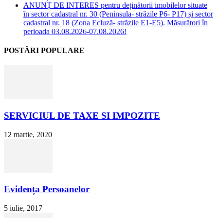
ANUNȚ DE INTERES pentru deținătorii imobilelor situate
în sector cadastral nr. 30 (Peninsula- străzile P6- P17) și sector
cadastral nr. 18 (Zona Ecluză- străzile E1-E5). Măsurători în
perioada 03.08.2026-07.08.2026!
POSTĂRI POPULARE
SERVICIUL DE TAXE SI IMPOZITE
12 martie, 2020
Evidența Persoanelor
5 iulie, 2017