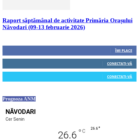
Raport săptămânal de activitate Primăria Orașului
Năvodari (09-13 februarie 2026)
Urmăriți-ne
0
Fani
ÎMI PLACE
0
Cititori
CONECTAȚI-VĂ
0
Cititori
CONECTAȚI-VĂ
Prognoza ANM
NĂVODARI
Cer Senin
°
26.6
°
C
26.6