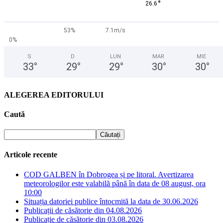
°
26.6
53%
7.1m/s
0%
S
D
LUN
MAR
MIE
33
°
29
°
29
°
30
°
30
°
ALEGEREA EDITORULUI
Caută
Articole recente
COD GALBEN în Dobrogea și pe litoral. Avertizarea
meteorologilor este valabilă până în data de 08 august, ora
10:00
Situația datoriei publice întocmită la data de 30.06.2026
Publicații de căsătorie din 04.08.2026
Publicație de căsătorie din 03.08.2026