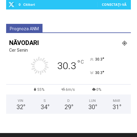
0
Cititori
CONECTAȚI-VĂ
Prognoza ANM
NĂVODARI
Cer Senin
°
30.3
°
C
30.3
°
30.3
55%
6m/s
0%
VIN
S
D
LUN
MAR
32
°
34
°
29
°
30
°
31
°