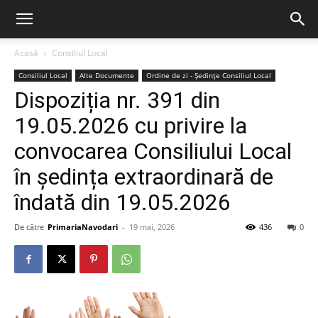
Acasă
Consiliul Local
Consiliul Local
Alte Documente
Ordine de zi - Ședințe Consiliul Local
Dispoziția nr. 391 din
19.05.2026 cu privire la
convocarea Consiliului Local
în ședința extraordinară de
îndată din 19.05.2026
De către
PrimariaNavodari
-
19 mai, 2026
436
0