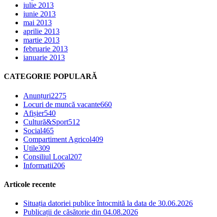
iulie 2013
iunie 2013
mai 2013
aprilie 2013
martie 2013
februarie 2013
ianuarie 2013
CATEGORIE POPULARĂ
Anunțuri
2275
Locuri de muncă vacante
660
Afișier
540
Cultură&Sport
512
Social
465
Compartiment Agricol
409
Utile
309
Consiliul Local
207
Informatii
206
Articole recente
Situația datoriei publice întocmită la data de 30.06.2026
Publicații de căsătorie din 04.08.2026