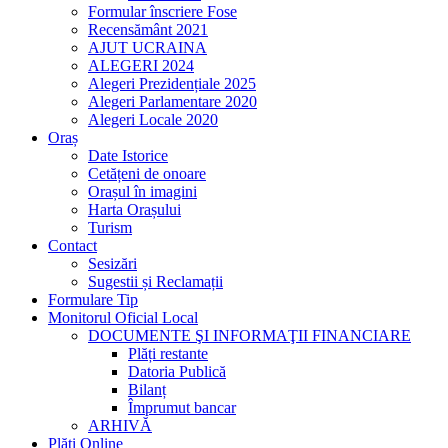
Formular înscriere Fose
Recensământ 2021
AJUT UCRAINA
ALEGERI 2024
Alegeri Prezidențiale 2025
Alegeri Parlamentare 2020
Alegeri Locale 2020
Oraș
Date Istorice
Cetățeni de onoare
Orașul în imagini
Harta Orașului
Turism
Contact
Sesizări
Sugestii și Reclamații
Formulare Tip
Monitorul Oficial Local
DOCUMENTE ŞI INFORMAŢII FINANCIARE
Plăți restante
Datoria Publică
Bilanț
Împrumut bancar
ARHIVĂ
Plăți Online