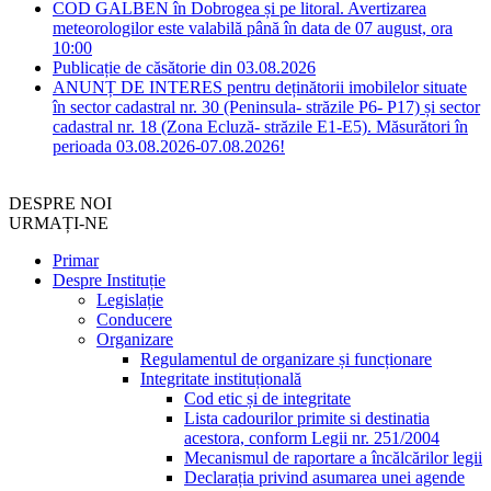
COD GALBEN în Dobrogea și pe litoral. Avertizarea
meteorologilor este valabilă până în data de 07 august, ora
10:00
Publicație de căsătorie din 03.08.2026
ANUNȚ DE INTERES pentru deținătorii imobilelor situate
în sector cadastral nr. 30 (Peninsula- străzile P6- P17) și sector
cadastral nr. 18 (Zona Ecluză- străzile E1-E5). Măsurători în
perioada 03.08.2026-07.08.2026!
DESPRE NOI
URMAȚI-NE
Primar
Despre Instituție
Legislație
Conducere
Organizare
Regulamentul de organizare și funcționare
Integritate instituțională
Cod etic și de integritate
Lista cadourilor primite si destinatia
acestora, conform Legii nr. 251/2004
Mecanismul de raportare a încălcărilor legii
Declarația privind asumarea unei agende