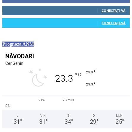
0
Cititori
CONECTAȚI-VĂ
0
Cititori
CONECTAȚI-VĂ
Prognoza ANM
NĂVODARI
Cer Senin
°
23.3
°
C
23.3
°
23.3
53%
2.7m/s
0%
J
VIN
S
D
LUN
31
°
31
°
34
°
29
°
25
°