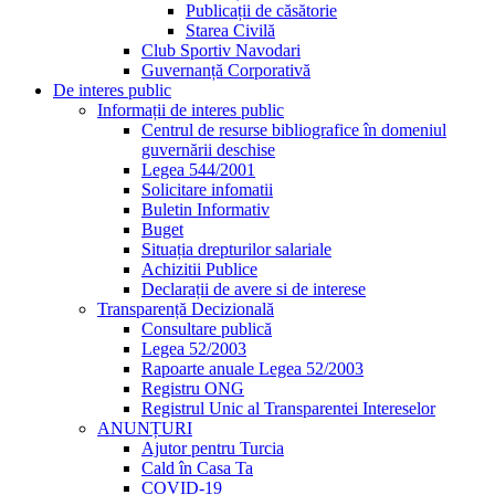
Publicații de căsătorie
Starea Civilă
Club Sportiv Navodari
Guvernanță Corporativă
De interes public
Informații de interes public
Centrul de resurse bibliografice în domeniul
guvernării deschise
Legea 544/2001
Solicitare infomatii
Buletin Informativ
Buget
Situația drepturilor salariale
Achizitii Publice
Declarații de avere si de interese
Transparență Decizională
Consultare publică
Legea 52/2003
Rapoarte anuale Legea 52/2003
Registru ONG
Registrul Unic al Transparentei Intereselor
ANUNȚURI
Ajutor pentru Turcia
Cald în Casa Ta
COVID-19