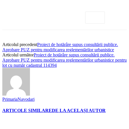
Articolul precedent
Proiect de hotărâre supus consultării publice.
Aprobare PUZ pentru modificarea reglementărilor urbanistice
Articolul următor
Proiect de hotărâre supus consultării publice.
Aprobare PUZ pentru modificarea reglementărilor urbanistice pentru
lot cu număr cadastral 114394
PrimariaNavodari
ARTICOLE SIMILARE
DE LA ACELAȘI AUTOR