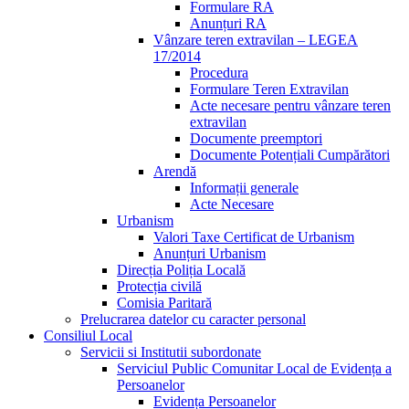
Formulare RA
Anunțuri RA
Vânzare teren extravilan – LEGEA
17/2014
Procedura
Formulare Teren Extravilan
Acte necesare pentru vânzare teren
extravilan
Documente preemptori
Documente Potențiali Cumpărători
Arendă
Informații generale
Acte Necesare
Urbanism
Valori Taxe Certificat de Urbanism
Anunțuri Urbanism
Direcția Poliția Locală
Protecția civilă
Comisia Paritară
Prelucrarea datelor cu caracter personal
Consiliul Local
Servicii si Institutii subordonate
Serviciul Public Comunitar Local de Evidența a
Persoanelor
Evidența Persoanelor