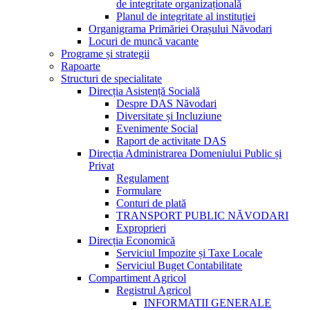
de integritate organizațională
Planul de integritate al instituției
Organigrama Primăriei Orașului Năvodari
Locuri de muncă vacante
Programe și strategii
Rapoarte
Structuri de specialitate
Direcția Asistență Socială
Despre DAS Năvodari
Diversitate și Incluziune
Evenimente Social
Raport de activitate DAS
Direcția Administrarea Domeniului Public și
Privat
Regulament
Formulare
Conturi de plată
TRANSPORT PUBLIC NĂVODARI
Exproprieri
Direcția Economică
Serviciul Impozite și Taxe Locale
Serviciul Buget Contabilitate
Compartiment Agricol
Registrul Agricol
INFORMATII GENERALE