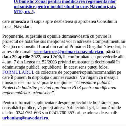
Urbanistic Zonal pentru modificarea reglementărilor
urbanistice pentru imobil situat în oraș Năvodari, str.
M10, nr. 5,
care urmează a fi supus spre dezbaterea și aprobarea Consiliului
Local Năvodari.
Propunerile, sugestiile și opiniile dumneavoastră cu privire la
proiectul de hotărâre sus menționat vor fi adresate Compartimentului
Relația cu Consiliul Local din cadrul Primăriei Orașului Năvodari, la
adresa de e-mail:
secretaroras@primaria-navodari.ro
,
până la
data 29 aprilie 2022, ora 12:00,
în conformitate cu prevederile alin.
4, art. 7 din Legea nr. 52/2003 privind transparența decizională în
administrația publică, republicată. În acest sens puteți folosi
FORMULARUL
de colectare de propuneri/opinii/recomandări pe
care îl punem la dispoziția dumneavoastră. Vă rugăm ca mesajul
transmis electronic să poarte mențiunea
”Consultare publică –
Proiect de hotărâre
privind aprobarea PUZ pentru modificarea
reglementărilor urbanistice”.
Pentru informații suplimentare despre proiectul de hotărâre supus
consultării publice, vă puteți adresa Arhitectului șef, la numărul de
telefon 0241/761.603 sau 0241/760.353 ori pe adresa de e-mail:
urbanism@navodari.ro
.