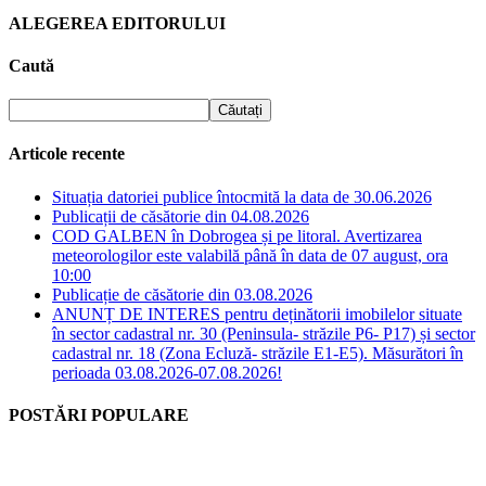
ALEGEREA EDITORULUI
Caută
Articole recente
Situația datoriei publice întocmită la data de 30.06.2026
Publicații de căsătorie din 04.08.2026
COD GALBEN în Dobrogea și pe litoral. Avertizarea
meteorologilor este valabilă până în data de 07 august, ora
10:00
Publicație de căsătorie din 03.08.2026
ANUNȚ DE INTERES pentru deținătorii imobilelor situate
în sector cadastral nr. 30 (Peninsula- străzile P6- P17) și sector
cadastral nr. 18 (Zona Ecluză- străzile E1-E5). Măsurători în
perioada 03.08.2026-07.08.2026!
POSTĂRI POPULARE