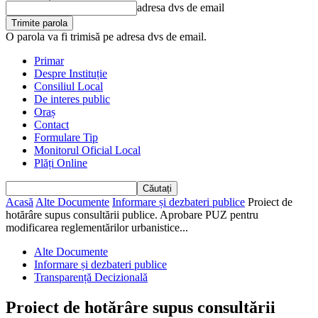
adresa dvs de email
O parola va fi trimisă pe adresa dvs de email.
Primar
Despre Instituție
Consiliul Local
De interes public
Oraș
Contact
Formulare Tip
Monitorul Oficial Local
Plăți Online
Acasă
Alte Documente
Informare și dezbateri publice
Proiect de
hotărâre supus consultării publice. Aprobare PUZ pentru
modificarea reglementărilor urbanistice...
Alte Documente
Informare și dezbateri publice
Transparență Decizională
Proiect de hotărâre supus consultării