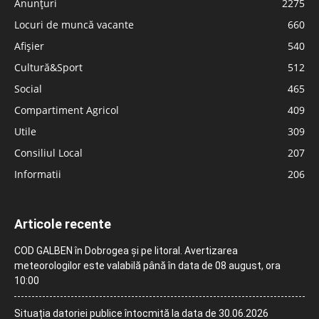
Anunțuri
2275
Locuri de muncă vacante
660
Afișier
540
Cultură&Sport
512
Social
465
Compartiment Agricol
409
Utile
309
Consiliul Local
207
Informatii
206
Articole recente
COD GALBEN în Dobrogea și pe litoral. Avertizarea
meteorologilor este valabilă până în data de 08 august, ora
10:00
Situația datoriei publice întocmită la data de 30.06.2026