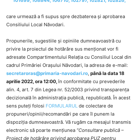
101699, 108844, 106710, 102797, 102821, 102826,
care urmează a fi supus spre dezbaterea și aprobarea
Consiliului Local Năvodari.
Propunerile, sugestiile și opiniile dumneavoastră cu
privire la proiectul de hotărâre sus menționat vor fi
adresate Compartimentului Relația cu Consiliul Local din
cadrul Primăriei Orașului Năvodari, la adresa de e-mail:
secretaroras@primaria-navodari.ro
,
până la data 18
aprilie 2022, ora 12:00,
în conformitate cu prevederile
alin. 4, art. 7 din Legea nr. 52/2003 privind transparența
decizională în administrația publică, republicată. În acest
sens puteți folosi
FORMULARUL
de colectare de
propuneri/opinii/recomandări pe care îl punem la
dispoziția dumneavoastră. Vă rugăm ca mesajul transmis
electronic să poarte mențiunea
”Consultare publică –
Proiect de hotărâre
privind aprobarea PUZ pentru