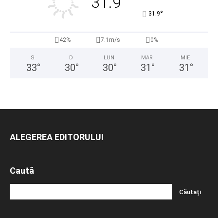
31.9
°
31.9
42%
7.1m/s
0%
S
D
LUN
MAR
MIE
33
°
30
°
30
°
31
°
31
°
ALEGEREA EDITORULUI
Caută