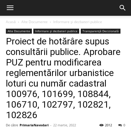
Acasă
Alte Documente
Informare și dezbateri publice
Alte Documente
Informare și dezbateri publice
Transparență Decizională
Proiect de hotărâre supus
consultării publice. Aprobare
PUZ pentru modificarea
reglementărilor urbanistice
loturi cu număr cadastral
100976, 101699, 108844,
106710, 102797, 102821,
102826
De către
PrimariaNavodari
-
22 martie, 2022
2012
0