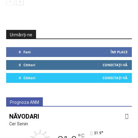
Urmăriți-ne
0
Fani
ÎMI PLACE
0
Cititori
CONECTAȚI-VĂ
0
Cititori
CONECTAȚI-VĂ
Prognoza ANM
NĂVODARI
Cer Senin
°
31.9
°
C