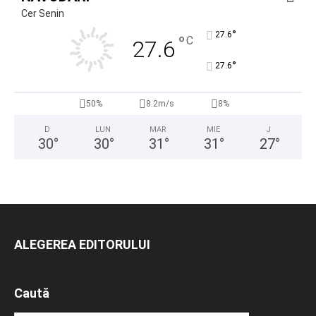
Cer Senin
°
27.6
°
C
27.6
°
27.6
50%
8.2m/s
8%
D
LUN
MAR
MIE
J
30
°
30
°
31
°
31
°
27
°
ALEGEREA EDITORULUI
Caută