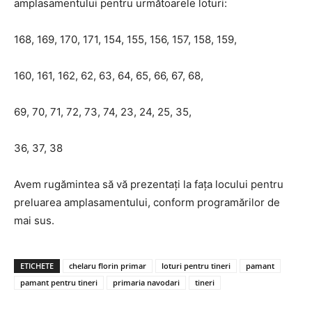
amplasamentului pentru următoarele loturi:
168, 169, 170, 171, 154, 155, 156, 157, 158, 159,
160, 161, 162, 62, 63, 64, 65, 66, 67, 68,
69, 70, 71, 72, 73, 74, 23, 24, 25, 35,
36, 37, 38
Avem rugămintea să vă prezentați la fața locului pentru
preluarea amplasamentului, conform programărilor de
mai sus.
ETICHETE
chelaru florin primar
loturi pentru tineri
pamant
pamant pentru tineri
primaria navodari
tineri