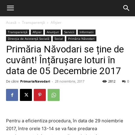
Acasă
Transparență
Afișier
Transparență
Afișier
Anunțuri
Servicii
Informatii
Direcția de Asistență Socială
Social
Primăria Năvodari
Primăria Năvodari se ține de
cuvânt! Înțărușare loturi în
data de 05 Decembrie 2017
De către
PrimariaNavodari
-
28 noiembrie, 2017
2812
0
Pentru a eficientiza procedura, în data de 29 noiembrie
2017, între orele 13-14 se va face predarea