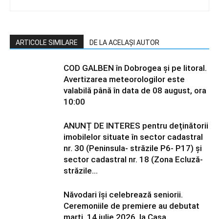
ARTICOLE SIMILARE
DE LA ACELAȘI AUTOR
COD GALBEN în Dobrogea și pe litoral.
Avertizarea meteorologilor este
valabilă până în data de 08 august, ora
10:00
ANUNȚ DE INTERES pentru deținătorii
imobilelor situate în sector cadastral
nr. 30 (Peninsula- străzile P6- P17) și
sector cadastral nr. 18 (Zona Ecluză-
străzile...
Năvodari își celebrează seniorii.
Ceremoniile de premiere au debutat
marți, 14 iulie 2026, la Casa