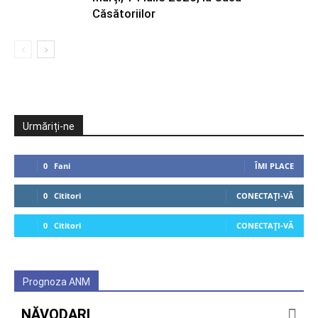
Căsătoriilor
Urmăriți-ne
0
Fani
ÎMI PLACE
0
Cititori
CONECTAȚI-VĂ
0
Cititori
CONECTAȚI-VĂ
Prognoza ANM
NĂVODARI