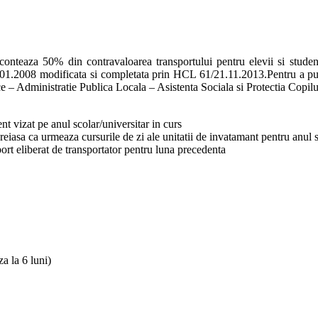
onteaza 50% din contravaloarea transportului pentru elevii si studen
2008 modificata si completata prin HCL 61/21.11.2013.Pentru a putea 
ice – Administratie Publica Locala – Asistenta Sociala si Protectia Copi
nt vizat pe anul scolar/universitar in curs
reiasa ca urmeaza cursurile de zi ale unitatii de invatamant pentru anul s
rt eliberat de transportator pentru luna precedenta
a la 6 luni)