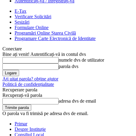
Autentificați-vă / Înregistrați-vă
E-Tax
Verificare Solicitări
Sesizări
Formulare Online
Programări Online Starea Civilă
Programare Carte Electronică de Identitate
Conectare
Bine ați venit! Autentificați-vă in contul dvs
numele dvs de utilizator
parola dvs
Ați uitat parola? obține ajutor
Politică de confidențialitate
Recuperare parola
Recuperați-vă parola
adresa dvs de email
O parola va fi trimisă pe adresa dvs de email.
Primar
Despre Instituție
Consiliul Local