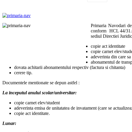
Primaria Navodari dec
conform HCL 44/31.01.
sediul Directiei Jurid
copie act identitate
copie carnet elev/stude
adeverinta din care sa 
abonamentul de transpo
dovata achitarii abonamentului respectiv (factura si chitanta)
cerere tip.
Documentele mentionate se depun astfel :
La inceputul anului scolar/universitar:
copie carnet elev/student
adeverinta emisa de unitatatea de invatament (care se actualizeaz
copie act identitate.
Lunar: