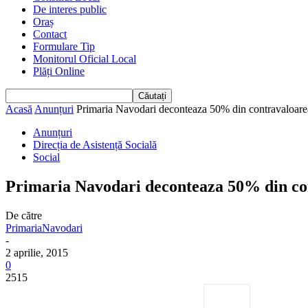
De interes public
Oraș
Contact
Formulare Tip
Monitorul Oficial Local
Plăți Online
Acasă
Anunțuri
Primaria Navodari deconteaza 50% din contravaloarea tr
Anunțuri
Direcția de Asistență Socială
Social
Primaria Navodari deconteaza 50% din contr
De către
PrimariaNavodari
-
2 aprilie, 2015
0
2515