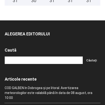
31
°
30
°
31
°
31
°
31
°
ALEGEREA EDITORULUI
Caută
Articole recente
COD GALBEN în Dobrogea și pe litoral. Avertizarea
meteorologilor este valabilă până în data de 08 august, ora
10:00