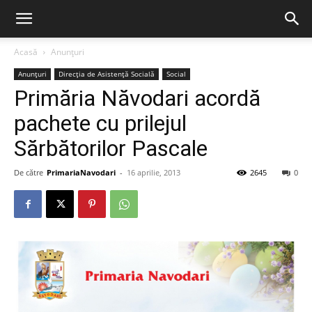
Acasă
Anunțuri
Anunțuri
Direcția de Asistență Socială
Social
Primăria Năvodari acordă
pachete cu prilejul
Sărbătorilor Pascale
De către
PrimariaNavodari
-
16 aprilie, 2013
2645
0