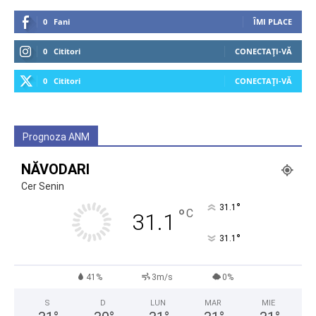
0
Fani
ÎMI PLACE
0
Cititori
CONECTAȚI-VĂ
0
Cititori
CONECTAȚI-VĂ
Prognoza ANM
NĂVODARI
Cer Senin
°
31.1
°
C
31.1
°
31.1
41%
3m/s
0%
S
D
LUN
MAR
MIE