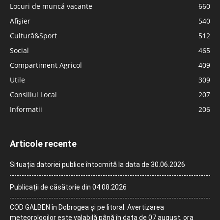
Locuri de muncă vacante
660
Afișier
540
Cultură&Sport
512
Social
465
Compartiment Agricol
409
Utile
309
Consiliul Local
207
Informatii
206
Articole recente
Situația datoriei publice întocmită la data de 30.06.2026
Publicații de căsătorie din 04.08.2026
COD GALBEN în Dobrogea și pe litoral. Avertizarea
meteorologilor este valabilă până în data de 07 august, ora