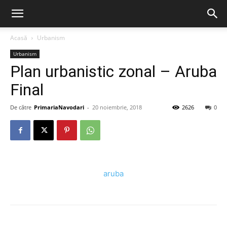
Acasă
Urbanism
Urbanism
Plan urbanistic zonal – Aruba
Final
De către
PrimariaNavodari
-
20 noiembrie, 2018
2626
0
aruba