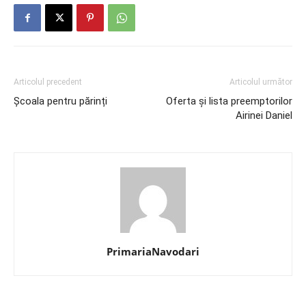
Articolul precedent
Articolul următor
Școala pentru părinți
Oferta și lista preemptorilor
Airinei Daniel
PrimariaNavodari