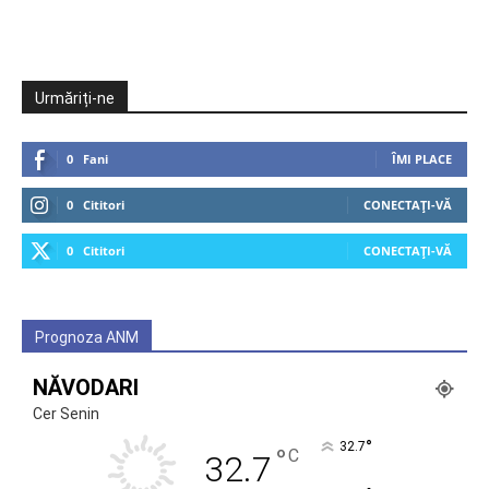
Urmăriți-ne
0
Fani
ÎMI PLACE
0
Cititori
CONECTAȚI-VĂ
0
Cititori
CONECTAȚI-VĂ
Prognoza ANM
NĂVODARI
Cer Senin
°
32.7
°
C
32.7