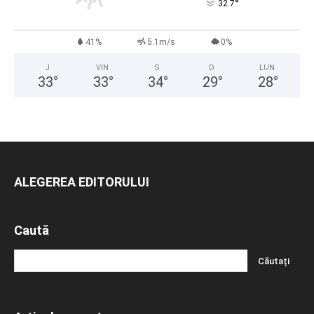
°
32.7
41%
5.1m/s
0%
J
VIN
S
D
LUN
33
°
33
°
34
°
29
°
28
°
ALEGEREA EDITORULUI
Caută