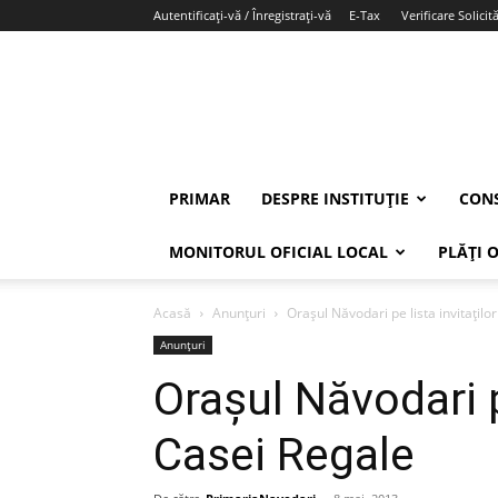
Autentificați-vă / Înregistrați-vă
E-Tax
Verificare Solicită
PRIMAR
DESPRE INSTITUȚIE
CONS
MONITORUL OFICIAL LOCAL
PLĂȚI 
Acasă
Anunțuri
Oraşul Năvodari pe lista invitaţilo
Anunțuri
Oraşul Năvodari pe
Casei Regale