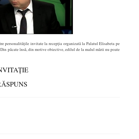
e personalităţile invitate la recepţia organizată la Palatul Elisabeta pe
in păcate însă, din motive obiective, edilul de la malul mării nu poate
NVITAȚIE
RĂSPUNS