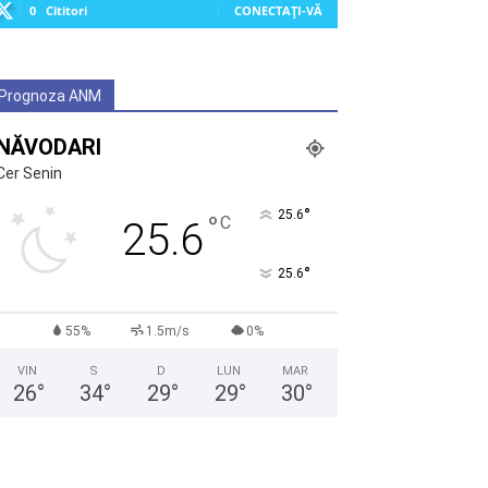
0
Cititori
CONECTAȚI-VĂ
Prognoza ANM
NĂVODARI
Cer Senin
°
25.6
°
C
25.6
°
25.6
55%
1.5m/s
0%
VIN
S
D
LUN
MAR
26
°
34
°
29
°
29
°
30
°