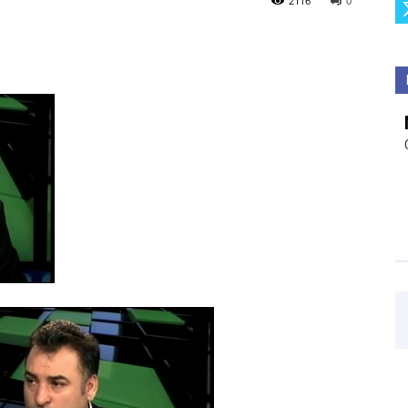
2116
0