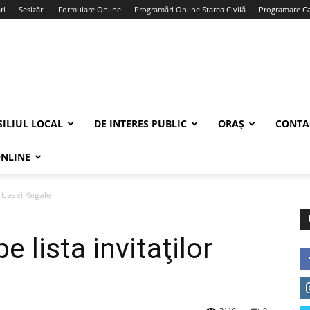
ri
Sesizări
Formulare Online
Programări Online Starea Civilă
Programare Car
ILIUL LOCAL
DE INTERES PUBLIC
ORAȘ
CONTA
ONLINE
r Casei Regale
 lista invitaţilor