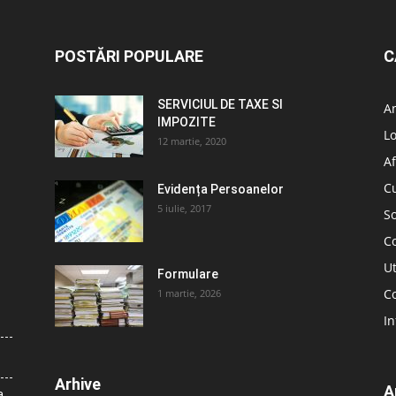
POSTĂRI POPULARE
C
SERVICIUL DE TAXE SI
A
IMPOZITE
L
12 martie, 2020
Af
C
Evidența Persoanelor
5 iulie, 2017
So
C
Ut
Formulare
Co
1 martie, 2026
In
Arhive
A
a