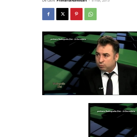
De către
PrimariaNavodari
-
8 mai, 2013