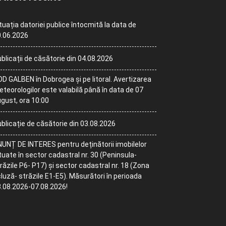
tuația datoriei publice întocmită la data de
.06.2026
blicații de căsătorie din 04.08.2026
D GALBEN în Dobrogea și pe litoral. Avertizarea
teorologilor este valabilă până în data de 07
gust, ora 10:00
blicație de căsătorie din 03.08.2026
UNȚ DE INTERES pentru deținătorii imobilelor
tuate în sector cadastral nr. 30 (Peninsula-
răzile P6- P17) și sector cadastral nr. 18 (Zona
luză- străzile E1-E5). Măsurători în perioada
.08.2026-07.08.2026!