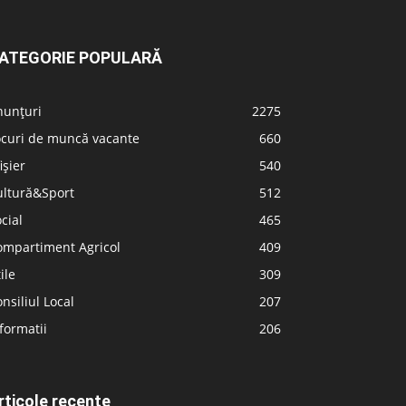
ATEGORIE POPULARĂ
nunțuri
2275
ocuri de muncă vacante
660
ișier
540
ultură&Sport
512
cial
465
ompartiment Agricol
409
ile
309
nsiliul Local
207
formatii
206
rticole recente