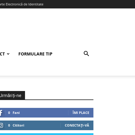
te Electronică de Identitate
CT
FORMULARE TIP
Urmăriți-ne
0
Fani
ÎMI PLACE
0
Cititori
CONECTAȚI-VĂ