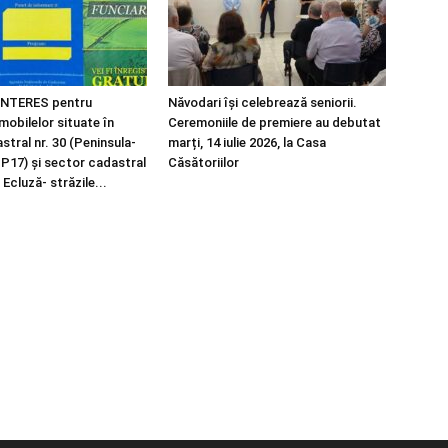
NTERES pentru
Năvodari își celebrează seniorii.
imobilelor situate în
Ceremoniile de premiere au debutat
tral nr. 30 (Peninsula-
marți, 14 iulie 2026, la Casa
 P17) și sector cadastral
Căsătoriilor
 Ecluză- străzile...