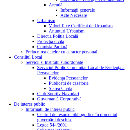
Arendă
Informații generale
Acte Necesare
Urbanism
Valori Taxe Certificat de Urbanism
Anunțuri Urbanism
Direcția Poliția Locală
Protecția civilă
Comisia Paritară
Prelucrarea datelor cu caracter personal
Consiliul Local
Servicii si Institutii subordonate
Serviciul Public Comunitar Local de Evidența a
Persoanelor
Evidența Persoanelor
Publicații de căsătorie
Starea Civilă
Club Sportiv Navodari
Guvernanță Corporativă
De interes public
Informații de interes public
Centrul de resurse bibliografice în domeniul
guvernării deschise
Legea 544/2001