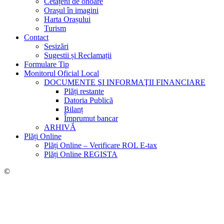
Cetățeni de onoare
Orașul în imagini
Harta Orașului
Turism
Contact
Sesizări
Sugestii și Reclamații
Formulare Tip
Monitorul Oficial Local
DOCUMENTE ŞI INFORMAŢII FINANCIARE
Plăți restante
Datoria Publică
Bilanț
Împrumut bancar
ARHIVĂ
Plăți Online
Plăți Online – Verificare ROL E-tax
Plăți Online REGISTA
©