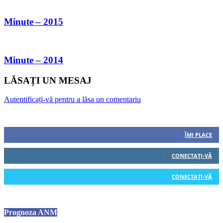
Minute – 2015
Minute – 2014
LĂSAȚI UN MESAJ
Autentificați-vă pentru a lăsa un comentariu
Urmăriți-ne
0
Fani
ÎMI PLACE
0
Cititori
CONECTAȚI-VĂ
0
Cititori
CONECTAȚI-VĂ
Prognoza ANM