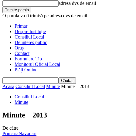
adresa dvs de email
O parola va fi trimisă pe adresa dvs de email.
Primar
Despre Instituție
Consiliul Local
De interes public
Oraș
Contact
Formulare Tip
Monitorul Oficial Local
Plăți Online
Acasă
Consiliul Local
Minute
Minute – 2013
Consiliul Local
Minute
Minute – 2013
De către
PrimariaNavodari