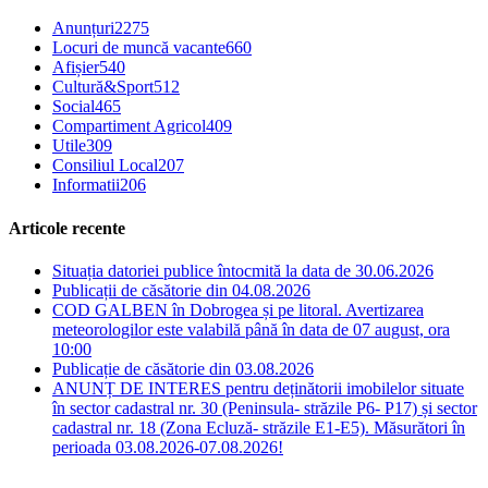
Anunțuri
2275
Locuri de muncă vacante
660
Afișier
540
Cultură&Sport
512
Social
465
Compartiment Agricol
409
Utile
309
Consiliul Local
207
Informatii
206
Articole recente
Situația datoriei publice întocmită la data de 30.06.2026
Publicații de căsătorie din 04.08.2026
COD GALBEN în Dobrogea și pe litoral. Avertizarea
meteorologilor este valabilă până în data de 07 august, ora
10:00
Publicație de căsătorie din 03.08.2026
ANUNȚ DE INTERES pentru deținătorii imobilelor situate
în sector cadastral nr. 30 (Peninsula- străzile P6- P17) și sector
cadastral nr. 18 (Zona Ecluză- străzile E1-E5). Măsurători în
perioada 03.08.2026-07.08.2026!