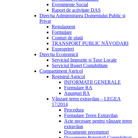
Evenimente Social
Raport de activitate DAS
Direcția Administrarea Domeniului Public și
Privat
Regulament
Formulare
Conturi de plată
TRANSPORT PUBLIC NĂVODARI
Exproprieri
Direcția Economică
Serviciul Impozite și Taxe Locale
Serviciul Buget Contabilitate
Compartiment Agricol
Registrul Agricol
INFORMATII GENERALE
Formulare RA
Anunțuri RA
Vânzare teren extravilan – LEGEA
17/2014
Procedura
Formulare Teren Extravilan
Acte necesare pentru vânzare teren
extravilan
Documente preemptori
Documente Potențiali Cumpărători