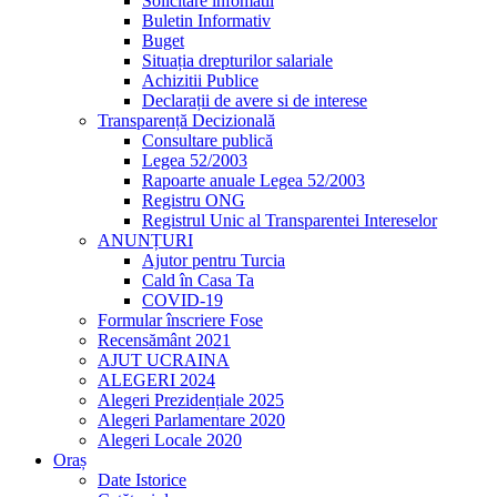
Solicitare infomatii
Buletin Informativ
Buget
Situația drepturilor salariale
Achizitii Publice
Declarații de avere si de interese
Transparență Decizională
Consultare publică
Legea 52/2003
Rapoarte anuale Legea 52/2003
Registru ONG
Registrul Unic al Transparentei Intereselor
ANUNȚURI
Ajutor pentru Turcia
Cald în Casa Ta
COVID-19
Formular înscriere Fose
Recensământ 2021
AJUT UCRAINA
ALEGERI 2024
Alegeri Prezidențiale 2025
Alegeri Parlamentare 2020
Alegeri Locale 2020
Oraș
Date Istorice