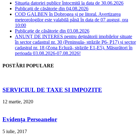
Situația datoriei publice întocmită la data de 30.06.2026
Publicații de căsătorie din 04.08.2026
COD GALBEN în Dobrogea și pe litoral. Avertizarea
meteorologilor este valabilă până în data de 07 august, ora
10:00
Publicație de căsătorie din 03.08.2026
ANUNȚ DE INTERES pentru deținătorii imobilelor situate
în sector cadastral nr. 30 (Peninsula- străzile P6- P17) și sector
cadastral nr. 18 (Zona Ecluză- străzile E1-E5). Măsurători în
perioada 03.08.2026-07.08.2026!
POSTĂRI POPULARE
SERVICIUL DE TAXE SI IMPOZITE
12 martie, 2020
Evidența Persoanelor
5 iulie, 2017