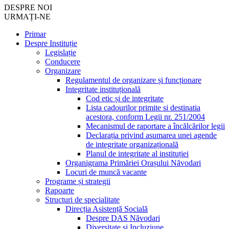
DESPRE NOI
URMAȚI-NE
Primar
Despre Instituție
Legislație
Conducere
Organizare
Regulamentul de organizare și funcționare
Integritate instituțională
Cod etic și de integritate
Lista cadourilor primite si destinatia
acestora, conform Legii nr. 251/2004
Mecanismul de raportare a încălcărilor legii
Declarația privind asumarea unei agende
de integritate organizațională
Planul de integritate al instituției
Organigrama Primăriei Orașului Năvodari
Locuri de muncă vacante
Programe și strategii
Rapoarte
Structuri de specialitate
Direcția Asistență Socială
Despre DAS Năvodari
Diversitate și Incluziune