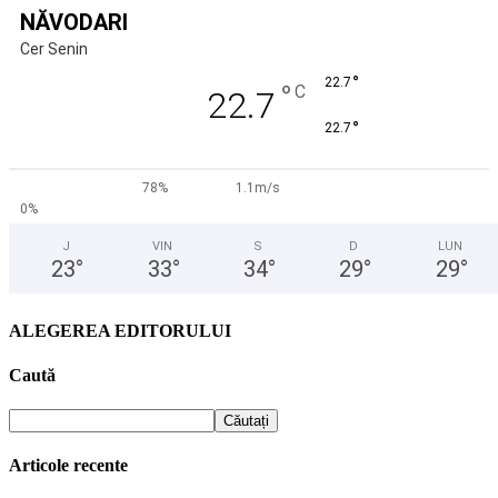
NĂVODARI
Cer Senin
°
22.7
°
C
22.7
°
22.7
78%
1.1m/s
0%
J
VIN
S
D
LUN
23
°
33
°
34
°
29
°
29
°
ALEGEREA EDITORULUI
Caută
Articole recente