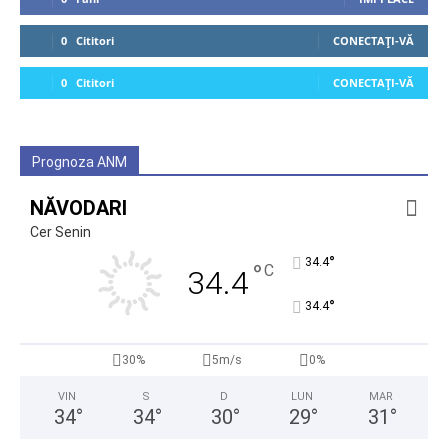
0
Cititori
CONECTAȚI-VĂ
0
Cititori
CONECTAȚI-VĂ
Prognoza ANM
NĂVODARI
Cer Senin
°
34.4
°
C
34.4
°
34.4
30%
5m/s
0%
VIN
S
D
LUN
MAR
34
°
34
°
30
°
29
°
31
°