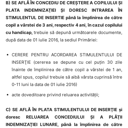
B) SE AFLĂ ÎN CONCEDIU DE CREŞTERE A COPILULUI ŞI
PLATA INDEMNIZAŢIEI ŞI DORESC INTRAREA ÎN
STIMULENTUL DE INSERTIE până la împlinirea de către
copil a vârstei de 3 ani, respectiv 4 ani, în cazul copilului
cu handicap,
trebuie să depună următoarele documente,
după data de 01 iulie 2016, la sediul Primăriei:
CERERE PENTRU ACORDAREA STIMULENTULUI DE
INSERŢIE (cererea se depune cu cel puţin 30 zile
înainte de împlinirea de către copil a vârstei de 1 an,
altfel spus, copilul trebuie să aibă vârsta cuprinsă între
0-11 luni la data de 01 iulie 2016)
acte doveditoare privind reluarea activității;
C
)
SE AFLĂ ÎN PLATA STIMULENTULUI DE INSERŢIE şi
doresc RELUAREA CONCEDIULUI ŞI A PLĂŢII
INDEMNIZAŢIEI LUNARE, până la împlinirea de către