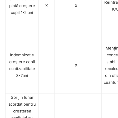
Reintra
plată creștere
X
X
IC
copil 1-2 ani
Menți
Indemnizație
conce
creștere copil
stabili
X
cu dizabilitate
recalc
3-7ani
din ofi
cuantu
Sprijin lunar
acordat pentru
creșterea
copilului cu