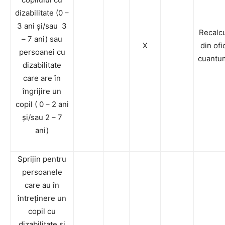
dizabilitate (0 –
3 ani și/sau 3
Recalc
– 7 ani) sau
X
din ofi
persoanei cu
cuantu
dizabilitate
care are în
îngrijire un
copil ( 0 – 2 ani
și/sau 2 – 7
ani)
Sprijin pentru
persoanele
care au în
întreţinere un
copil cu
dizabilitate și