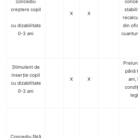
concediu
conce
creștere copil
stabili
X
X
recalc
cu dizabilitate
din ofi
0-3 ani
cuantu
Prelun
Stimulent de
până 
inserție copil
X
X
ani, 
cu dizabilitate
condiț
0-3 ani
legi
Concediu fără