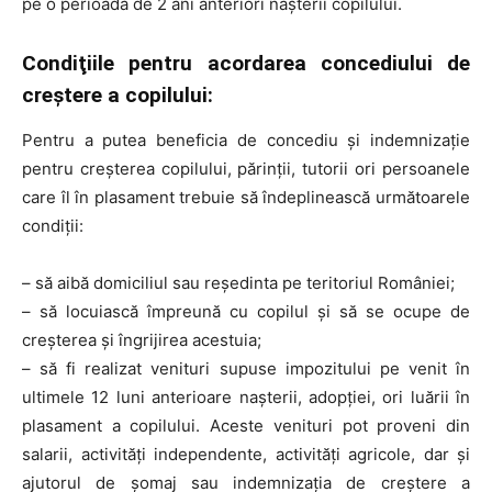
pe o perioadă de 2 ani anteriori naşterii copilului.
Condiţiile pentru acordarea concediului de
creştere a copilului:
Pentru a putea beneficia de concediu şi indemnizaţie
pentru creşterea copilului, părinţii, tutorii ori persoanele
care îl în plasament trebuie să îndeplinească următoarele
condiţii:
– să aibă domiciliul sau reşedinta pe teritoriul României;
– să locuiască împreună cu copilul şi să se ocupe de
creşterea şi îngrijirea acestuia;
– să fi realizat venituri supuse impozitului pe venit în
ultimele 12 luni anterioare naşterii, adopţiei, ori luării în
plasament a copilului. Aceste venituri pot proveni din
salarii, activităţi independente, activităţi agricole, dar şi
ajutorul de şomaj sau indemnizaţia de creştere a