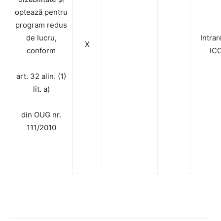
optează pentru
program redus
de lucru,
Intrar
X
conform
IC
art. 32 alin. (1)
lit. a)
din OUG nr.
111/2010