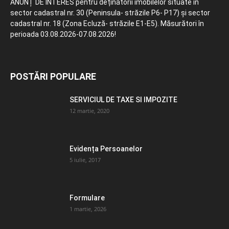
ANUNȚ DE INTERES pentru deținătorii imobilelor situate în
sector cadastral nr. 30 (Peninsula- străzile P6- P17) și sector
cadastral nr. 18 (Zona Ecluză- străzile E1-E5). Măsurători în
perioada 03.08.2026-07.08.2026!
POSTĂRI POPULARE
SERVICIUL DE TAXE SI IMPOZITE
12 martie, 2020
Evidența Persoanelor
5 iulie, 2017
Formulare
1 martie, 2026