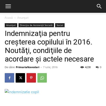
Acasă
Anunțuri
Anunțuri
Direcția de Asistență Socială
Social
Indemnizaţia pentru
creşterea copilului în 2016.
Noutăţi, condiţiile de
acordare şi actele necesare
De către
PrimariaNavodari
-
7 iulie, 2016
4238
0