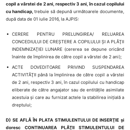
copil a vârstei de 2 ani, respectiv 3 ani, în cazul copilului
cu handicap,
trebuie să depună următoarele documente,
după data de 01 iulie 2016, la AJPIS:
CERERE PENTRU PRELUNGIREA/ RELUAREA
CONCEDIULUI DE CREŞTERE A COPILULUI ŞI A PLĂŢII
INDEMNIZAŢIEI LUNARE (cererea se depune oricând
înainte de împlinirea de către copil a vârstei de 2 ani);
ACTE DOVEDITOARE PRIVIND SUSPENDAREA
ACTIVITĂŢII până la împlinirea de către copil a vârstei
de 2 ani, respectiv 3 ani, în cazul copilului cu handicap
eliberate de către angajator sau de entităţile asimilate
acestuia şi care au furnizat actele la stabilirea iniţială a
dreptului;
D
)
SE AFLĂ ÎN PLATA STIMULENTULUI DE INSERŢIE şi
doresc CONTINUAREA PLĂŢII STIMULENTULUI DE