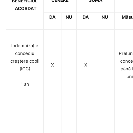
CERERE
SUMĂ
BENEFICIUL
ACORDAT
DA
NU
DA
NU
Măsu
Indemnizație
concediu
Prelun
creștere copil
conce
X
X
(ICC)
până l
ani
1 an