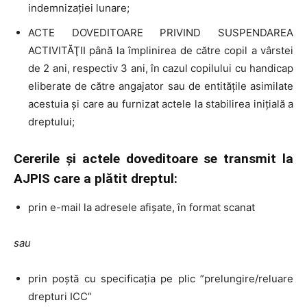
indemnizaţiei lunare;
ACTE DOVEDITOARE PRIVIND SUSPENDAREA
ACTIVITĂŢII până la împlinirea de către copil a vârstei
de 2 ani, respectiv 3 ani, în cazul copilului cu handicap
eliberate de către angajator sau de entităţile asimilate
acestuia şi care au furnizat actele la stabilirea iniţială a
dreptului;
Cererile şi actele doveditoare se transmit la
AJPIS care a plătit dreptul:
prin e-mail la adresele afişate, în format scanat
sau
prin poştă cu specificaţia pe plic ”prelungire/reluare
drepturi ICC”