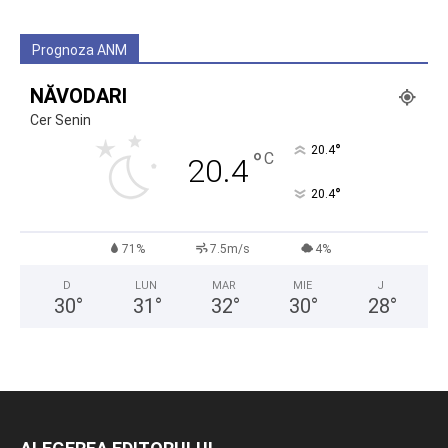
Prognoza ANM
NĂVODARI
Cer Senin
°
20.4
°
C
20.4
°
20.4
71%
7.5m/s
4%
D
LUN
MAR
MIE
J
30
°
31
°
32
°
30
°
28
°