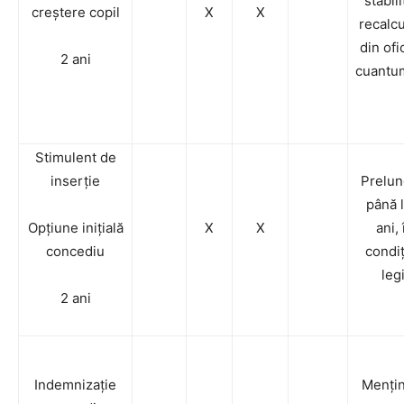
stabili
creștere copil
X
X
recalc
din ofi
2 ani
cuantu
Stimulent de
inserție
Prelun
până 
Opțiune inițială
X
X
ani, 
concediu
condiț
legi
2 ani
Indemnizație
Menți