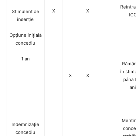
Reintra
X
X
Stimulent de
IC
inserție
Opțiune inițială
concediu
1 an
Rămân
în stim
X
X
până 
ani
Menți
Indemnizație
conce
concediu