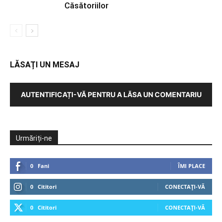
Căsătoriilor
LĂSAȚI UN MESAJ
AUTENTIFICAȚI-VĂ PENTRU A LĂSA UN COMENTARIU
Urmăriți-ne
0
Fani
ÎMI PLACE
0
Cititori
CONECTAȚI-VĂ
0
Cititori
CONECTAȚI-VĂ