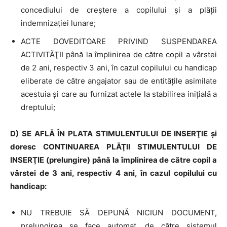
concediului de creştere a copilului şi a plăţii
indemnizaţiei lunare;
ACTE DOVEDITOARE PRIVIND SUSPENDAREA
ACTIVITĂŢII până la împlinirea de către copil a vârstei
de 2 ani, respectiv 3 ani, în cazul copilului cu handicap
eliberate de către angajator sau de entitățile asimilate
acestuia şi care au furnizat actele la stabilirea inițială a
dreptului;
D) SE AFLĂ ÎN PLATA STIMULENTULUI DE INSERŢIE şi
doresc CONTINUAREA PLĂŢII STIMULENTULUI DE
INSERŢIE (prelungire) până la împlinirea de către copil a
vârstei de 3 ani, respectiv 4 ani, în cazul copilului cu
handicap:
NU TREBUIE SĂ DEPUNĂ NICIUN DOCUMENT,
prelungirea se face automat, de către sistemul