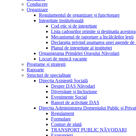
Conducere
Organizare
Regulamentul de organizare și funcționare
Integritate instituțională
Cod etic și de integritate
Lista cadourilor primite si destinatia acesto
Mecanismul de raportare a încălcărilor legii
Declarația privind asumarea unei agende de i
Planul de integritate al instituției
Organigrama Primăriei Orașului Năvodari
Locuri de muncă vacante
Programe și strategii
Rapoarte
Structuri de specialitate
Direcția Asistență Socială
Despre DAS Năvodari
Diversitate și Incluziune
Evenimente Social
Raport de activitate DAS
Direcția Administrarea Domeniului Public și Privat
Regulament
Formulare
Conturi de plată
TRANSPORT PUBLIC NĂVODARI
Exproprieri