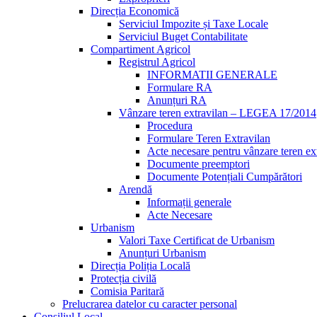
Direcția Economică
Serviciul Impozite și Taxe Locale
Serviciul Buget Contabilitate
Compartiment Agricol
Registrul Agricol
INFORMATII GENERALE
Formulare RA
Anunțuri RA
Vânzare teren extravilan – LEGEA 17/2014
Procedura
Formulare Teren Extravilan
Acte necesare pentru vânzare teren ex
Documente preemptori
Documente Potențiali Cumpărători
Arendă
Informații generale
Acte Necesare
Urbanism
Valori Taxe Certificat de Urbanism
Anunțuri Urbanism
Direcția Poliția Locală
Protecția civilă
Comisia Paritară
Prelucrarea datelor cu caracter personal
Consiliul Local