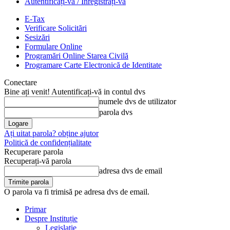
Autentificați-vă / Înregistrați-vă
E-Tax
Verificare Solicitări
Sesizări
Formulare Online
Programări Online Starea Civilă
Programare Carte Electronică de Identitate
Conectare
Bine ați venit! Autentificați-vă in contul dvs
numele dvs de utilizator
parola dvs
Ați uitat parola? obține ajutor
Politică de confidențialitate
Recuperare parola
Recuperați-vă parola
adresa dvs de email
O parola va fi trimisă pe adresa dvs de email.
Primar
Despre Instituție
Legislație