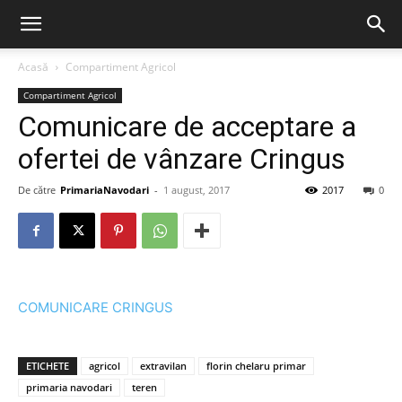
Acasă
Compartiment Agricol
Compartiment Agricol
Comunicare de acceptare a
ofertei de vânzare Cringus
De către
PrimariaNavodari
-
1 august, 2017
2017
0
COMUNICARE CRINGUS
ETICHETE
agricol
extravilan
florin chelaru primar
primaria navodari
teren