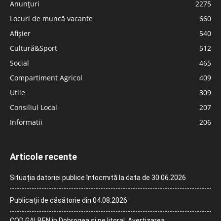
Anunțuri
2275
Locuri de muncă vacante
660
Afișier
540
Cultură&Sport
512
Social
465
Compartiment Agricol
409
Utile
309
Consiliul Local
207
Informatii
206
Articole recente
Situația datoriei publice întocmită la data de 30.06.2026
Publicații de căsătorie din 04.08.2026
COD GALBEN în Dobrogea și pe litoral. Avertizarea