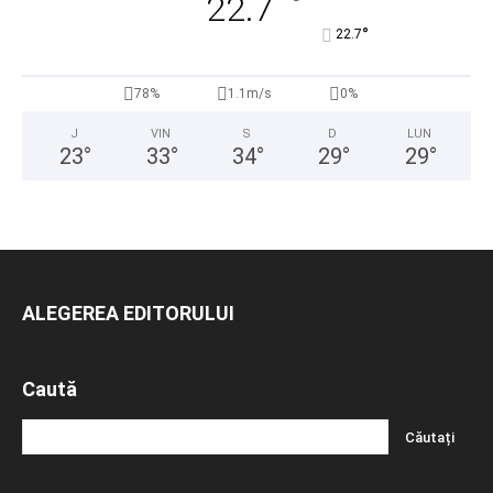
°
22.7
°
22.7
78%
1.1m/s
0%
J
VIN
S
D
LUN
23
°
33
°
34
°
29
°
29
°
ALEGEREA EDITORULUI
Caută