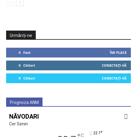
Urmăriți-ne
0
Fani
ÎMI PLACE
0
Cititori
CONECTAȚI-VĂ
0
Cititori
CONECTAȚI-VĂ
Prognoza ANM
NĂVODARI
Cer Senin
°
22.7
C