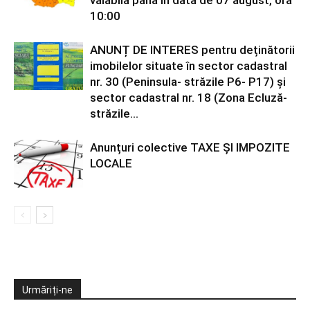
valabilă până în data de 07 august, ora
10:00
ANUNȚ DE INTERES pentru deținătorii
imobilelor situate în sector cadastral
nr. 30 (Peninsula- străzile P6- P17) și
sector cadastral nr. 18 (Zona Ecluză-
străzile...
Anunțuri colective TAXE ȘI IMPOZITE
LOCALE
Urmăriți-ne