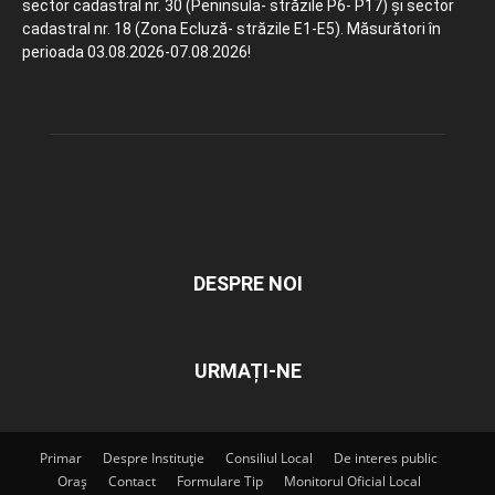
sector cadastral nr. 30 (Peninsula- străzile P6- P17) și sector
cadastral nr. 18 (Zona Ecluză- străzile E1-E5). Măsurători în
perioada 03.08.2026-07.08.2026!
DESPRE NOI
URMAȚI-NE
Primar
Despre Instituție
Consiliul Local
De interes public
Oraș
Contact
Formulare Tip
Monitorul Oficial Local