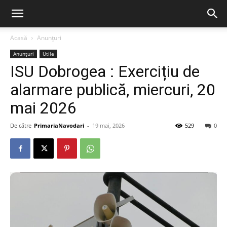
Acasă
Anunțuri
Anunțuri
Utile
ISU Dobrogea : Exercițiu de
alarmare publică, miercuri, 20
mai 2026
De către
PrimariaNavodari
-
19 mai, 2026
529
0