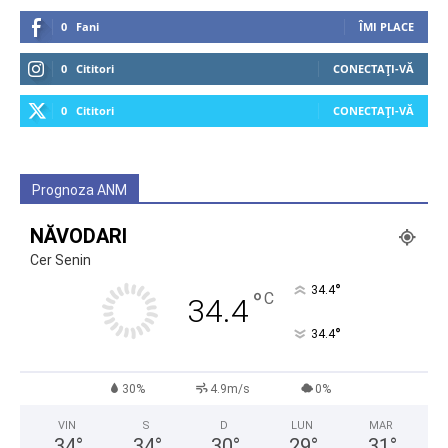
0
Fani
ÎMI PLACE
0
Cititori
CONECTAȚI-VĂ
0
Cititori
CONECTAȚI-VĂ
Prognoza ANM
NĂVODARI
Cer Senin
°
34.4
°
C
34.4
°
34.4
30%
4.9m/s
0%
VIN
S
D
LUN
MAR
34
°
34
°
30
°
29
°
31
°