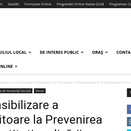
ri
Sesizări
Formulare Online
Programări Online Starea Civilă
Programare Car
ILIUL LOCAL
DE INTERES PUBLIC
ORAȘ
CONTA
ONLINE
lizare a comunității referitoare la Prevenirea Abandonului și Instituționalizării co
ia de Asistență Socială
Social
ibilizare a
itoare la Prevenirea