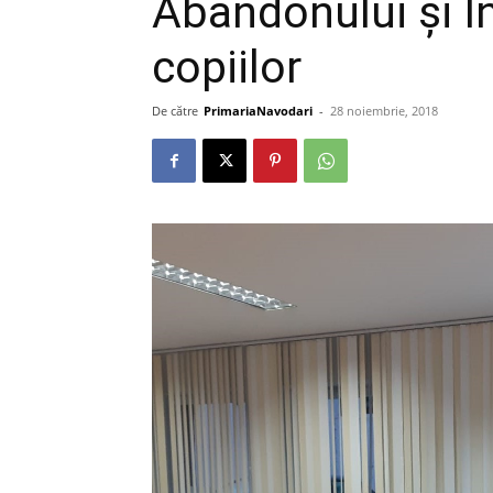
Abandonului și In
copiilor
De către
PrimariaNavodari
-
28 noiembrie, 2018