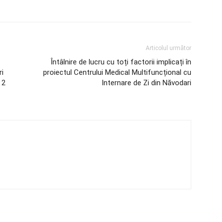
Articolul următor
Întâlnire de lucru cu toți factorii implicați în
ri
proiectul Centrului Medical Multifuncțional cu
 2
Internare de Zi din Năvodari