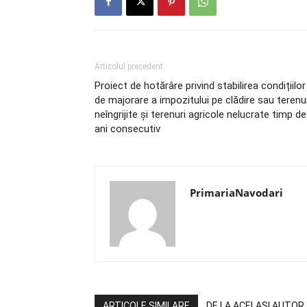
Articolul precedent
Proiect de hotărâre privind stabilirea condițiilor
de majorare a impozitului pe clădire sau terenu
neîngrijite și terenuri agricole nelucrate timp de
ani consecutiv
PrimariaNavodari
ARTICOLE SIMILARE
DE LA ACELAȘI AUTOR