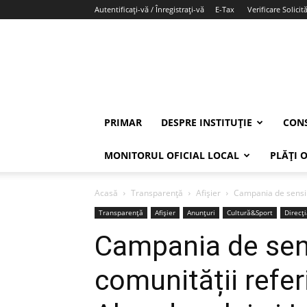
Autentificați-vă / Înregistrați-vă
E-Tax
Verificare Solicită
PRIMAR
DESPRE INSTITUȚIE
CONS
MONITORUL OFICIAL LOCAL
PLĂȚI 
Acasă
Transparență
Afișier
Campania de sensibi
Transparență
Afișier
Anunțuri
Cultură&Sport
Direcț
Campania de sens
comunității refer