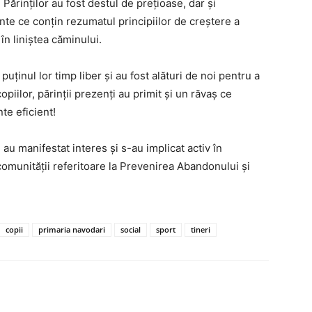
 Părinților au fost destul de prețioase, dar și
nte ce conțin rezumatul principiilor de creștere a
 în liniștea căminului.
puținul lor timp liber și au fost alături de noi pentru a
piilor, părinții prezenți au primit și un răvaș ce
te eficient!
au manifestat interes și s-au implicat activ în
omunității referitoare la Prevenirea Abandonului și
copii
primaria navodari
social
sport
tineri