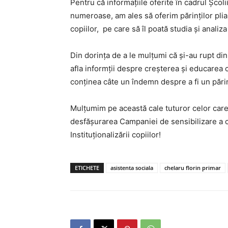
Pentru că informațiile oferite în cadrul Școlii
numeroase, am ales să oferim părinților plia
copiilor, pe care să îl poată studia și analiza
Din dorința de a le mulțumi că și-au rupt din 
afla informții despre creșterea și educarea co
conținea câte un îndemn despre a fi un părin
Mulțumim pe această cale tuturor celor care 
desfășurarea Campaniei de sensibilizare a c
Instituționalizării copiilor!
ETICHETE
asistenta sociala
chelaru florin primar