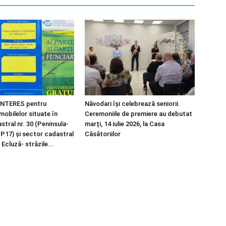
NTERES pentru
Năvodari își celebrează seniorii.
imobilelor situate în
Ceremoniile de premiere au debutat
tral nr. 30 (Peninsula-
marți, 14 iulie 2026, la Casa
 P17) și sector cadastral
Căsătoriilor
 Ecluză- străzile...