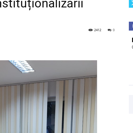
stituționalizării
2412
0