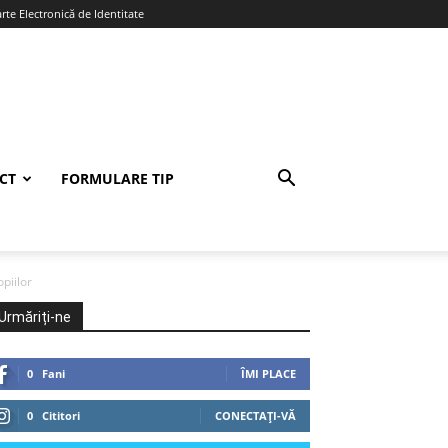
te Electronică de Identitate
CT
FORMULARE TIP
piilor
Urmăriți-ne
0
Fani
ÎMI PLACE
0
Cititori
CONECTAȚI-VĂ