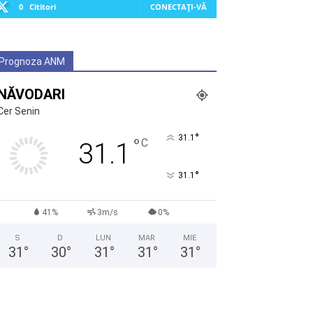
0
Cititori
CONECTAȚI-VĂ
Prognoza ANM
NĂVODARI
Cer Senin
°
31.1
°
C
31.1
°
31.1
41%
3m/s
0%
S
D
LUN
MAR
MIE
31
°
30
°
31
°
31
°
31
°