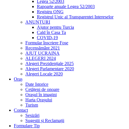
Legea 52/2003
Rapoarte anuale Legea 52/2003
Registru ONG
Registrul Unic al Transparentei Intereselor
ANUNȚURI
Ajutor pentru Turcia
Cald în Casa Ta
COVID-19
Formular înscriere Fose
Recensământ 2021
AJUT UCRAINA
ALEGERI 2024
Alegeri Prezidențiale 2025
Alegeri Parlamentare 2020
Alegeri Locale 2020
Oraș
Date Istorice
Cetățeni de onoare
Orașul în imagini
Harta Orașului
Turism
Contact
Sesizări
Sugestii și Reclamații
Formulare Tip