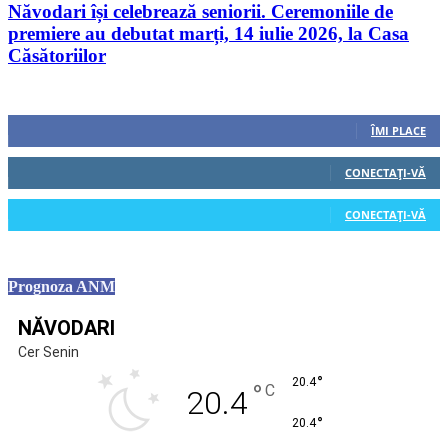
Năvodari își celebrează seniorii. Ceremoniile de
premiere au debutat marți, 14 iulie 2026, la Casa
Căsătoriilor
Urmăriți-ne
0
Fani
ÎMI PLACE
0
Cititori
CONECTAȚI-VĂ
0
Cititori
CONECTAȚI-VĂ
Prognoza ANM
NĂVODARI
Cer Senin
°
20.4
°
C
20.4
°
20.4