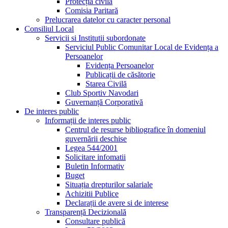
Protecția civilă
Comisia Paritară
Prelucrarea datelor cu caracter personal
Consiliul Local
Servicii si Institutii subordonate
Serviciul Public Comunitar Local de Evidența a
Persoanelor
Evidența Persoanelor
Publicații de căsătorie
Starea Civilă
Club Sportiv Navodari
Guvernanță Corporativă
De interes public
Informații de interes public
Centrul de resurse bibliografice în domeniul
guvernării deschise
Legea 544/2001
Solicitare infomatii
Buletin Informativ
Buget
Situația drepturilor salariale
Achizitii Publice
Declarații de avere si de interese
Transparență Decizională
Consultare publică