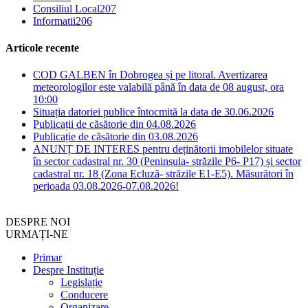
Consiliul Local
207
Informatii
206
Articole recente
COD GALBEN în Dobrogea și pe litoral. Avertizarea
meteorologilor este valabilă până în data de 08 august, ora
10:00
Situația datoriei publice întocmită la data de 30.06.2026
Publicații de căsătorie din 04.08.2026
Publicație de căsătorie din 03.08.2026
ANUNȚ DE INTERES pentru deținătorii imobilelor situate
în sector cadastral nr. 30 (Peninsula- străzile P6- P17) și sector
cadastral nr. 18 (Zona Ecluză- străzile E1-E5). Măsurători în
perioada 03.08.2026-07.08.2026!
DESPRE NOI
URMAȚI-NE
Primar
Despre Instituție
Legislație
Conducere
Organizare