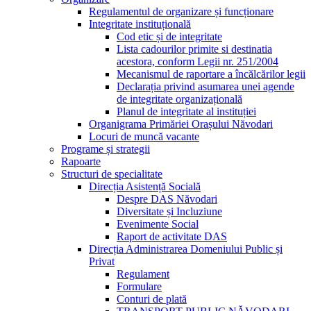
Regulamentul de organizare și funcționare
Integritate instituțională
Cod etic și de integritate
Lista cadourilor primite si destinatia
acestora, conform Legii nr. 251/2004
Mecanismul de raportare a încălcărilor legii
Declarația privind asumarea unei agende
de integritate organizațională
Planul de integritate al instituției
Organigrama Primăriei Orașului Năvodari
Locuri de muncă vacante
Programe și strategii
Rapoarte
Structuri de specialitate
Direcția Asistență Socială
Despre DAS Năvodari
Diversitate și Incluziune
Evenimente Social
Raport de activitate DAS
Direcția Administrarea Domeniului Public și
Privat
Regulament
Formulare
Conturi de plată