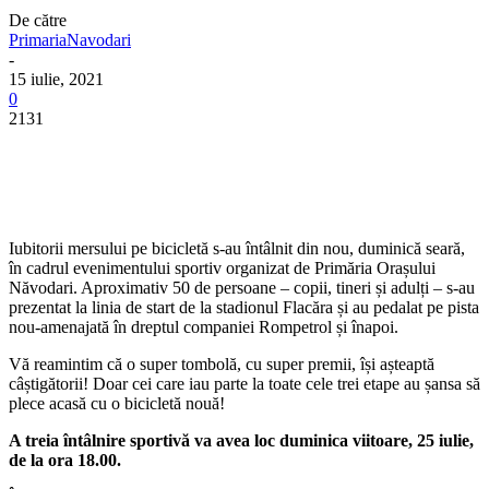
De către
PrimariaNavodari
-
15 iulie, 2021
0
2131
Iubitorii mersului pe bicicletă s-au întâlnit din nou, duminică seară,
în cadrul evenimentului sportiv organizat de Primăria Orașului
Năvodari. Aproximativ 50 de persoane – copii, tineri și adulți – s-au
prezentat la linia de start de la stadionul Flacăra și au pedalat pe pista
nou-amenajată în dreptul companiei Rompetrol și înapoi.
Vă reamintim că o super tombolă, cu super premii, își așteaptă
câștigătorii! Doar cei care iau parte la toate cele trei etape au șansa să
plece acasă cu o bicicletă nouă!
A treia întâlnire sportivă va avea loc duminica viitoare, 25 iulie,
de la ora 18.00.