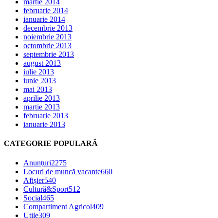
martie 2014
februarie 2014
ianuarie 2014
decembrie 2013
noiembrie 2013
octombrie 2013
septembrie 2013
august 2013
iulie 2013
iunie 2013
mai 2013
aprilie 2013
martie 2013
februarie 2013
ianuarie 2013
CATEGORIE POPULARĂ
Anunțuri
2275
Locuri de muncă vacante
660
Afișier
540
Cultură&Sport
512
Social
465
Compartiment Agricol
409
Utile
309