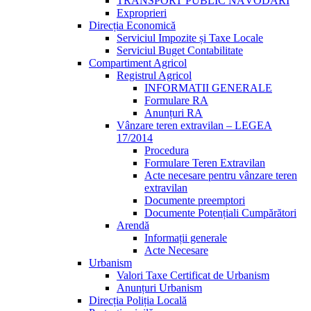
TRANSPORT PUBLIC NĂVODARI
Exproprieri
Direcția Economică
Serviciul Impozite și Taxe Locale
Serviciul Buget Contabilitate
Compartiment Agricol
Registrul Agricol
INFORMATII GENERALE
Formulare RA
Anunțuri RA
Vânzare teren extravilan – LEGEA
17/2014
Procedura
Formulare Teren Extravilan
Acte necesare pentru vânzare teren
extravilan
Documente preemptori
Documente Potențiali Cumpărători
Arendă
Informații generale
Acte Necesare
Urbanism
Valori Taxe Certificat de Urbanism
Anunțuri Urbanism
Direcția Poliția Locală