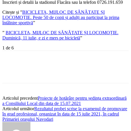
Înscrieri și detalii la stadionul Flacăra sau la telefon 0726.191.659
Citește și ”
BICICLETA, MIJLOC DE SĂNĂTATE ȘI
LOCOMOȚIE. Peste 50 de copii și adulți au participat la prima
întâlnire sportivă
”
”
BICICLETA, MIJLOC DE SĂNĂTATE ȘI LOCOMOȚIE.
Duminică, 11 iulie, e zi e mers pe bicicletă
”
1
de 6
Articolul precedent
Proiecte de hotărâre pentru ședința extraordinară
a Consiliului Local din data de 15.07.2021
Articolul următor
Rezultatul probei scrise la examenul de promovare
în grad profesional, organizat în data de 15 iulie 2021, în cadrul
Primariei orașului Navodari