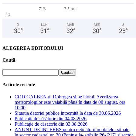
71%
7.5m/s
4%
D
LUN
MAR
MIE
J
30
°
31
°
32
°
30
°
28
°
ALEGEREA EDITORULUI
Caută
Articole recente
COD GALBEN în Dobrogea și pe litoral. Avertizarea
meteorologilor este valabilă până în data de 08 august, ora
10:00
Situația datoriei publice întocmită la data de 30.06.2026
Publicații de căsătorie din 04.08.2026
Publicație de căsătorie din 03.08.2026
ANUNȚ DE INTERES pentru deținătorii imobilelor situate
în sector cadastral nr. 30 (Peninsula- străzile P6- P17) și sector