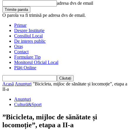
adresa dvs de email
O parola va fi trimisă pe adresa dvs de email.
Primar
Despre Instituție
Consiliul Local
De interes public
Oraș
Contact
Formulare Tip
Monitorul Oficial Local
Plăți Online
Acasă
Anunțuri
”Bicicleta, mijloc de sănătate și locomoție”, etapa a
II-a
Anunțuri
Cultură&Sport
”Bicicleta, mijloc de sănătate și
locomoție”, etapa a II-a