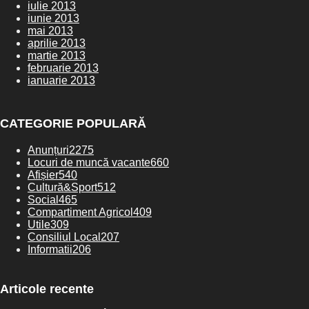
iulie 2013
iunie 2013
mai 2013
aprilie 2013
martie 2013
februarie 2013
ianuarie 2013
CATEGORIE POPULARĂ
Anunțuri
2275
Locuri de muncă vacante
660
Afișier
540
Cultură&Sport
512
Social
465
Compartiment Agricol
409
Utile
309
Consiliul Local
207
Informatii
206
Articole recente