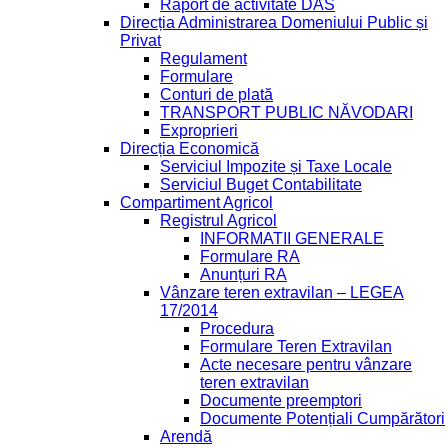
Raport de activitate DAS
Direcția Administrarea Domeniului Public și
Privat
Regulament
Formulare
Conturi de plată
TRANSPORT PUBLIC NĂVODARI
Exproprieri
Direcția Economică
Serviciul Impozite și Taxe Locale
Serviciul Buget Contabilitate
Compartiment Agricol
Registrul Agricol
INFORMATII GENERALE
Formulare RA
Anunțuri RA
Vânzare teren extravilan – LEGEA
17/2014
Procedura
Formulare Teren Extravilan
Acte necesare pentru vânzare
teren extravilan
Documente preemptori
Documente Potențiali Cumpărători
Arendă