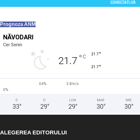
CONECTAȚI-VĂ
Prognoza ANM
NĂVODARI
Cer Senin
°
21.7
°
C
21.7
°
21.7
64%
3.8m/s
0%
S
D
LUN
MAR
MIE
33
°
29
°
29
°
30
°
30
°
ALEGEREA EDITORULUI