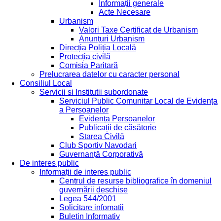
Informații generale
Acte Necesare
Urbanism
Valori Taxe Certificat de Urbanism
Anunțuri Urbanism
Direcția Poliția Locală
Protecția civilă
Comisia Paritară
Prelucrarea datelor cu caracter personal
Consiliul Local
Servicii si Institutii subordonate
Serviciul Public Comunitar Local de Evidența
a Persoanelor
Evidența Persoanelor
Publicații de căsătorie
Starea Civilă
Club Sportiv Navodari
Guvernanță Corporativă
De interes public
Informații de interes public
Centrul de resurse bibliografice în domeniul
guvernării deschise
Legea 544/2001
Solicitare infomatii
Buletin Informativ