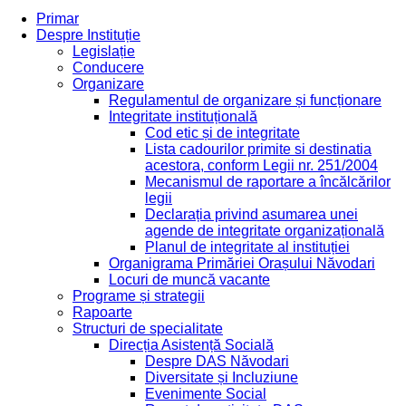
Primar
Despre Instituție
Legislație
Conducere
Organizare
Regulamentul de organizare și funcționare
Integritate instituțională
Cod etic și de integritate
Lista cadourilor primite si destinatia
acestora, conform Legii nr. 251/2004
Mecanismul de raportare a încălcărilor
legii
Declarația privind asumarea unei
agende de integritate organizațională
Planul de integritate al instituției
Organigrama Primăriei Orașului Năvodari
Locuri de muncă vacante
Programe și strategii
Rapoarte
Structuri de specialitate
Direcția Asistență Socială
Despre DAS Năvodari
Diversitate și Incluziune
Evenimente Social