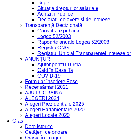
Buget
Situația drepturilor salariale
Achizitii Publice
Declarații de avere si de interese
Transparență Decizională
Consultare publică
Legea 52/2003
Rapoarte anuale Legea 52/2003
Registru ONG
Registrul Unic al Transparentei Intereselor
ANUNȚURI
Ajutor pentru Turcia
Cald în Casa Ta
COVID-19
Formular înscriere Fose
Recensământ 2021
AJUT UCRAINA
ALEGERI 2024
Alegeri Prezidențiale 2025
Alegeri Parlamentare 2020
Alegeri Locale 2020
Oraș
Date Istorice
Cetățeni de onoare
Orașul în imagini