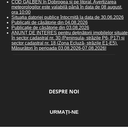
COD GALBEN în Dobrogea și pe litoral. Avertizarea
meteorologilor este valabilă până în data de 08 august,
ora 10:00
Situația datoriei publice întocmită la data de 30.06.2026
Publicații de căsătorie din 04.08.2026
Publicație de căsătorie din 03.08.2026
ANUNȚ DE INTERES pentru deținătorii imobilelor situate
în sector cadastral nr. 30 (Peninsula- străzile P6- P17) și
sector cadastral nr. 18 (Zona Ecluză- străzile E1-E5).
Măsurători în perioada 03.08.2026-07.08.2026!
DESPRE NOI
URMAȚI-NE