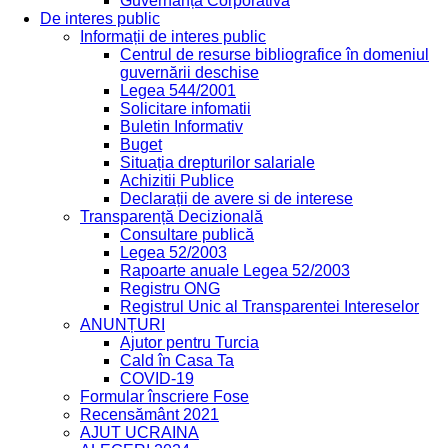
Guvernanță Corporativă
De interes public
Informații de interes public
Centrul de resurse bibliografice în domeniul
guvernării deschise
Legea 544/2001
Solicitare infomatii
Buletin Informativ
Buget
Situația drepturilor salariale
Achizitii Publice
Declarații de avere si de interese
Transparență Decizională
Consultare publică
Legea 52/2003
Rapoarte anuale Legea 52/2003
Registru ONG
Registrul Unic al Transparentei Intereselor
ANUNȚURI
Ajutor pentru Turcia
Cald în Casa Ta
COVID-19
Formular înscriere Fose
Recensământ 2021
AJUT UCRAINA