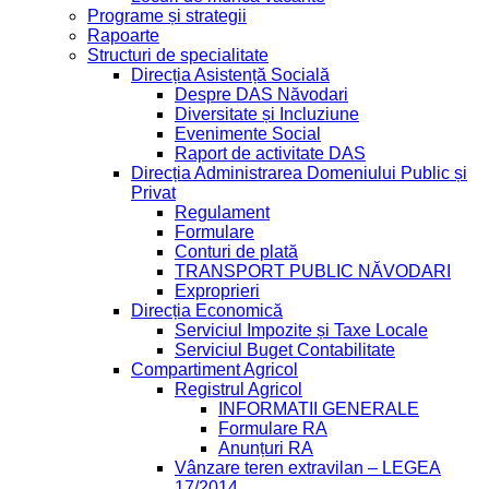
Programe și strategii
Rapoarte
Structuri de specialitate
Direcția Asistență Socială
Despre DAS Năvodari
Diversitate și Incluziune
Evenimente Social
Raport de activitate DAS
Direcția Administrarea Domeniului Public și
Privat
Regulament
Formulare
Conturi de plată
TRANSPORT PUBLIC NĂVODARI
Exproprieri
Direcția Economică
Serviciul Impozite și Taxe Locale
Serviciul Buget Contabilitate
Compartiment Agricol
Registrul Agricol
INFORMATII GENERALE
Formulare RA
Anunțuri RA
Vânzare teren extravilan – LEGEA
17/2014