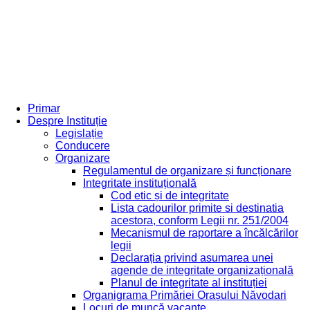
Primar
Despre Instituție
Legislație
Conducere
Organizare
Regulamentul de organizare și funcționare
Integritate instituțională
Cod etic și de integritate
Lista cadourilor primite si destinatia
acestora, conform Legii nr. 251/2004
Mecanismul de raportare a încălcărilor
legii
Declarația privind asumarea unei
agende de integritate organizațională
Planul de integritate al instituției
Organigrama Primăriei Orașului Năvodari
Locuri de muncă vacante