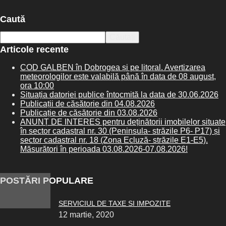
Caută
Articole recente
COD GALBEN în Dobrogea și pe litoral. Avertizarea
meteorologilor este valabilă până în data de 08 august,
ora 10:00
Situația datoriei publice întocmită la data de 30.06.2026
Publicații de căsătorie din 04.08.2026
Publicație de căsătorie din 03.08.2026
ANUNȚ DE INTERES pentru deținătorii imobilelor situate
în sector cadastral nr. 30 (Peninsula- străzile P6- P17) și
sector cadastral nr. 18 (Zona Ecluză- străzile E1-E5).
Măsurători în perioada 03.08.2026-07.08.2026!
POSTĂRI POPULARE
SERVICIUL DE TAXE SI IMPOZITE
12 martie, 2020