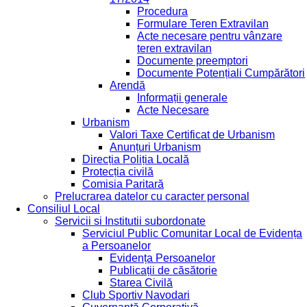
Procedura
Formulare Teren Extravilan
Acte necesare pentru vânzare
teren extravilan
Documente preemptori
Documente Potențiali Cumpărători
Arendă
Informații generale
Acte Necesare
Urbanism
Valori Taxe Certificat de Urbanism
Anunțuri Urbanism
Direcția Poliția Locală
Protecția civilă
Comisia Paritară
Prelucrarea datelor cu caracter personal
Consiliul Local
Servicii si Institutii subordonate
Serviciul Public Comunitar Local de Evidența
a Persoanelor
Evidența Persoanelor
Publicații de căsătorie
Starea Civilă
Club Sportiv Navodari