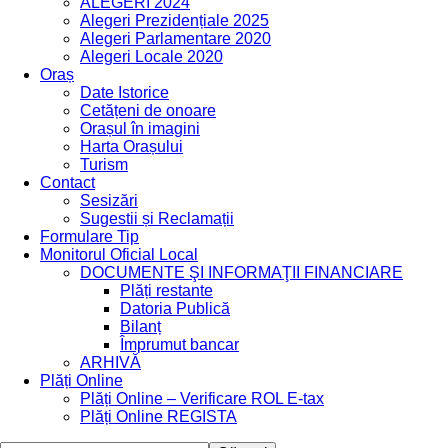
ALEGERI 2024
Alegeri Prezidențiale 2025
Alegeri Parlamentare 2020
Alegeri Locale 2020
Oraș
Date Istorice
Cetățeni de onoare
Orașul în imagini
Harta Orașului
Turism
Contact
Sesizări
Sugestii și Reclamații
Formulare Tip
Monitorul Oficial Local
DOCUMENTE ŞI INFORMAŢII FINANCIARE
Plăți restante
Datoria Publică
Bilanț
Împrumut bancar
ARHIVĂ
Plăți Online
Plăți Online – Verificare ROL E-tax
Plăți Online REGISTA