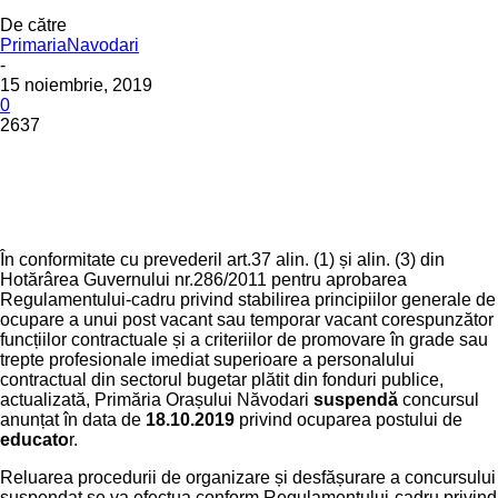
De către
PrimariaNavodari
-
15 noiembrie, 2019
0
2637
În conformitate cu prevederil art.37 alin. (1) și alin. (3) din
Hotărârea Guvernului nr.286/2011 pentru aprobarea
Regulamentului-cadru privind stabilirea principiilor generale de
ocupare a unui post vacant sau temporar vacant corespunzător
funcțiilor contractuale și a criteriilor de promovare în grade sau
trepte profesionale imediat superioare a personalului
contractual din sectorul bugetar plătit din fonduri publice,
actualizată, Primăria Orașului Năvodari
suspendă
concursul
anunțat în data de
18.10.2019
privind ocuparea postului de
educato
r.
Reluarea procedurii de organizare și desfășurare a concursului
suspendat se va efectua conform Regulamentului-cadru privind