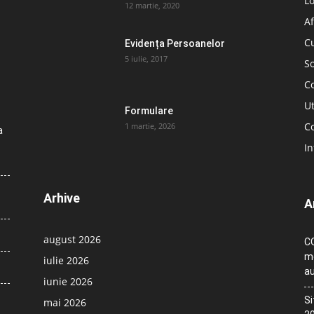
L
12 martie, 2020
Af
C
Evidența Persoanelor
5 iulie, 2017
So
C
Ut
Formulare
Co
1 martie, 2026
a
In
Arhive
A
august 2026
CO
me
iulie 2026
au
iunie 2026
Si
mai 2026