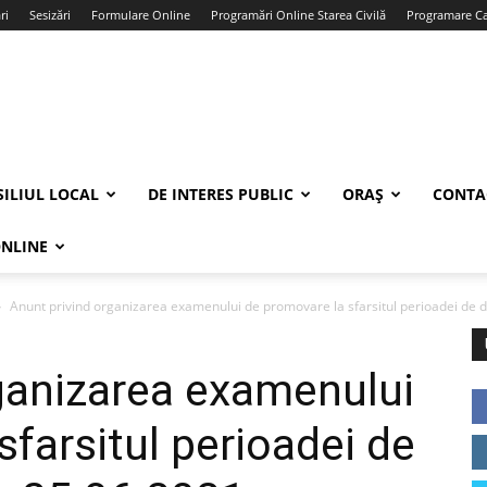
ri
Sesizări
Formulare Online
Programări Online Starea Civilă
Programare Car
ILIUL LOCAL
DE INTERES PUBLIC
ORAȘ
CONTA
ONLINE
Anunt privind organizarea examenului de promovare la sfarsitul perioadei de de
ganizarea examenului
farsitul perioadei de