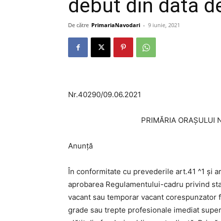
debut din data d
De către
PrimariaNavodari
-
9 iunie, 2021
Nr.40290/09.06.2021
PRIMĂRIA ORAȘULUI 
Anunță
În conformitate cu prevederile art.41 ^1 și 
aprobarea Regulamentului-cadru privind stab
vacant sau temporar vacant corespunzator fun
grade sau trepte profesionale imediat super