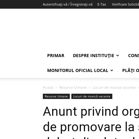
Autentificați-vă / Înregistrați-vă
E-Tax
Verificare Solicită
PRIMAR
DESPRE INSTITUȚIE
CONS
MONITORUL OFICIAL LOCAL
PLĂȚI 
Acasă
Resurse Umane
Locuri de muncă vacante
Resurse Umane
Locuri de muncă vacante
Anunt privind or
de promovare la s