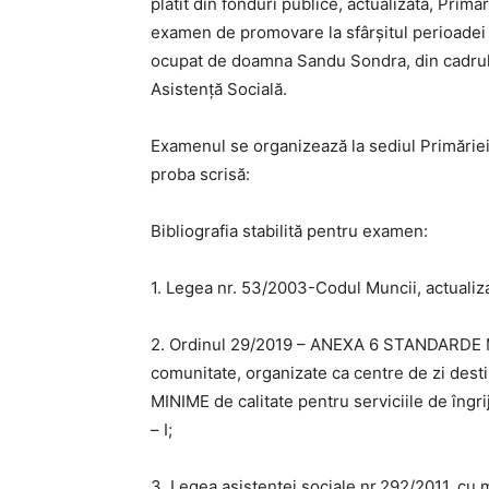
plătit din fonduri publice, actualizată, Prim
examen de promovare la sfârșitul perioadei 
ocupat de doamna Sandu Sondra, din cadrul 
Asistență Socială.
Examenul se organizează la sediul Primăriei
proba scrisă:
Bibliografia stabilită pentru examen:
1. Legea nr. 53/2003-Codul Muncii, actualizată:
2. Ordinul 29/2019 – ANEXA 6 STANDARDE MIN
comunitate, organizate ca centre de zi de
MINIME de calitate pentru serviciile de îngri
– I;
3. Legea asistenței sociale nr.292/2011, cu mo