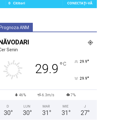
0
Cititori
CONECTAȚI-VĂ
Prognoza ANM
NĂVODARI
Cer Senin
°
29.9
°
C
29.9
°
29.9
46%
6.3m/s
7%
D
LUN
MAR
MIE
J
30
°
30
°
31
°
31
°
27
°