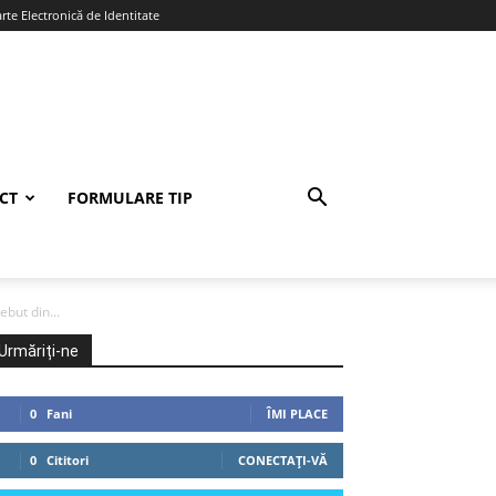
te Electronică de Identitate
CT
FORMULARE TIP
but din...
Urmăriți-ne
0
Fani
ÎMI PLACE
0
Cititori
CONECTAȚI-VĂ