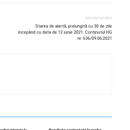
Articolul următor
Starea de alertă, prelungită cu 30 de zile
începând cu data de 12 iunie 2021. Conținutul HG
nr. 636/09.06.2021
robei interviu la
Rezultate contestatii la proba