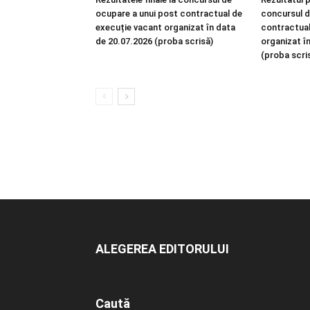
ocupare a unui post contractual de
concursul d
execuție vacant organizat în data
contractual
de 20.07.2026 (proba scrisă)
organizat î
(proba scri
ALEGEREA EDITORULUI
Caută