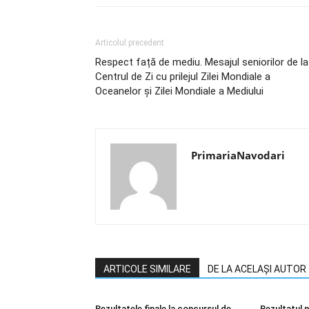
Articolul precedent
Respect față de mediu. Mesajul seniorilor de la
Centrul de Zi cu prilejul Zilei Mondiale a
Oceanelor și Zilei Mondiale a Mediului
PrimariaNavodari
ARTICOLE SIMILARE
DE LA ACELAȘI AUTOR
Rezultatele finale la concursul de
Rezultatul p