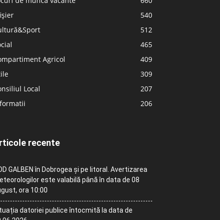
ocuri de muncă vacante
660
ișier
540
ultură&Sport
512
cial
465
ompartiment Agricol
409
ile
309
nsiliul Local
207
formatii
206
rticole recente
D GALBEN în Dobrogea și pe litoral. Avertizarea
teorologilor este valabilă până în data de 08
gust, ora 10:00
tuația datoriei publice întocmită la data de