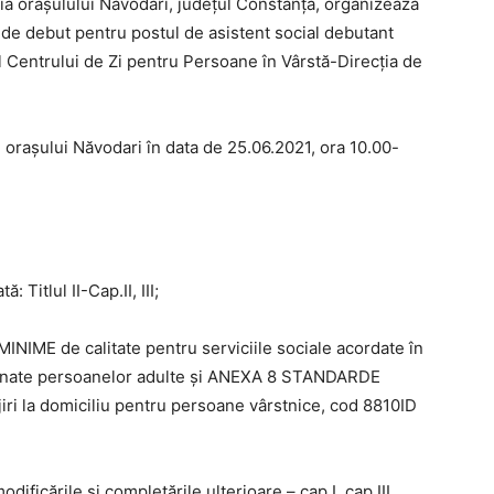
ăria orașulului Năvodari, județul Constanța, organizează
de debut pentru postul de asistent social debutant
Centrului de Zi pentru Persoane în Vârstă-Direcția de
 orașului Năvodari în data de 25.06.2021, ora 10.00-
 Titlul II-Cap.II, III;
IME de calitate pentru serviciile sociale acordate în
stinate persoanelor adulte și ANEXA 8 STANDARDE
jiri la domiciliu pentru persoane vârstnice, cod 8810ID
dificările și completările ulterioare – cap.I, cap.III