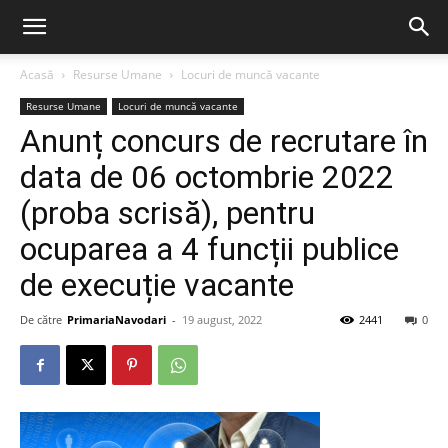
Acasă
Resurse Umane
Locuri de muncă vacante
Resurse Umane
Locuri de muncă vacante
Anunț concurs de recrutare în
data de 06 octombrie 2022
(proba scrisă), pentru
ocuparea a 4 funcții publice
de execuție vacante
De către
PrimariaNavodari
-
19 august, 2022
2441
0