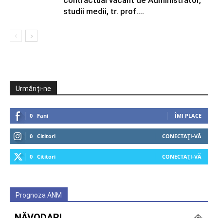
studii medii, tr. prof....
Urmăriți-ne
0
Fani
ÎMI PLACE
0
Cititori
CONECTAȚI-VĂ
0
Cititori
CONECTAȚI-VĂ
Prognoza ANM
NĂVODARI