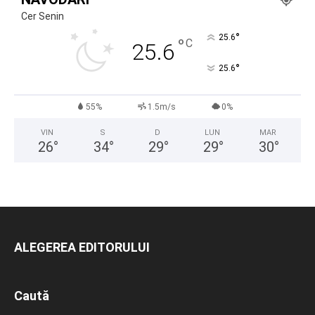
Cer Senin
°
25.6
°
C
25.6
°
25.6
55%
1.5m/s
0%
VIN
S
D
LUN
MAR
26
°
34
°
29
°
29
°
30
°
ALEGEREA EDITORULUI
Caută