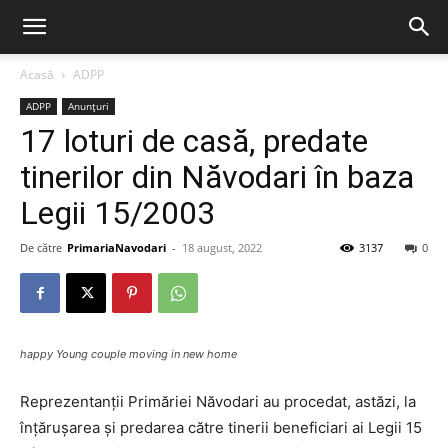
Acasă
ADPP
ADPP
Anunțuri
17 loturi de casă, predate
tinerilor din Năvodari în baza
Legii 15/2003
De către
PrimariaNavodari
-
18 august, 2022
3137
0
happy Young couple moving in new home
Reprezentanții Primăriei Năvodari au procedat, astăzi, la
înțărușarea și predarea către tinerii beneficiari ai Legii 15