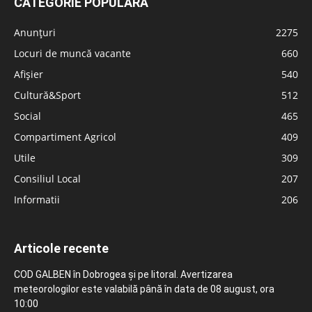
CATEGORIE POPULARĂ
Anunțuri
2275
Locuri de muncă vacante
660
Afișier
540
Cultură&Sport
512
Social
465
Compartiment Agricol
409
Utile
309
Consiliul Local
207
Informatii
206
Articole recente
COD GALBEN în Dobrogea și pe litoral. Avertizarea
meteorologilor este valabilă până în data de 08 august, ora
10:00