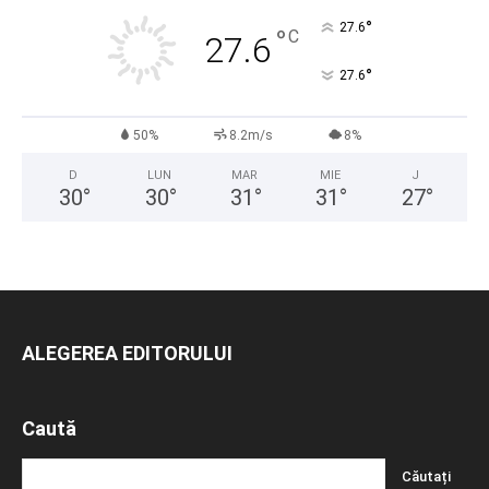
°
27.6
°
C
27.6
°
27.6
50%
8.2m/s
8%
D
LUN
MAR
MIE
J
30
°
30
°
31
°
31
°
27
°
ALEGEREA EDITORULUI
Caută