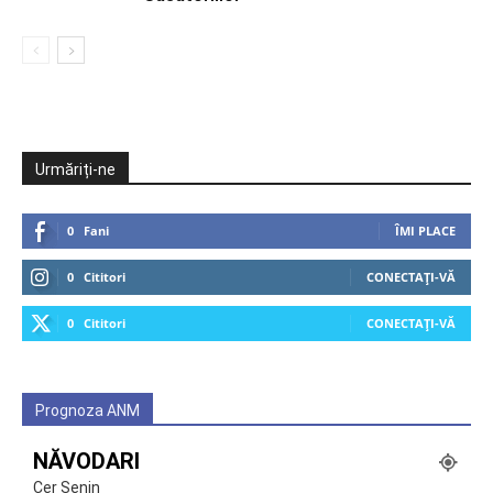
Urmăriți-ne
0
Fani
ÎMI PLACE
0
Cititori
CONECTAȚI-VĂ
0
Cititori
CONECTAȚI-VĂ
Prognoza ANM
NĂVODARI
Cer Senin