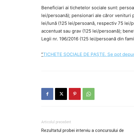
Beneficiari ai tichetelor sociale sunt: perso
lei/persoană); pensionari ale căror venituri
lei/lună (125 lei/persoană, respectiv 75 lei
accentuat sau grav (125 lei/persoană); benefi
Legii nr. 196/2016 (125 lei/persoană din famil
”
TICHETE SOCIALE DE PAȘTE. Se pot depune 
Articolul precedent
Rezultatul probei interviu a concursului de