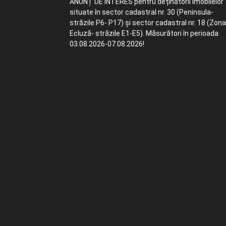
ANUNȚ DE INTERES pentru deținătorii imobilelor
situate în sector cadastral nr. 30 (Peninsula-
străzile P6- P17) și sector cadastral nr. 18 (Zona
Ecluză- străzile E1-E5). Măsurători în perioada
03.08.2026-07.08.2026!