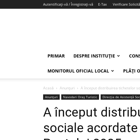
Autentificați-vă / Înregistrați-vă
E-Tax
Verificare Solicită
PRIMAR
DESPRE INSTITUȚIE
CONS
MONITORUL OFICIAL LOCAL
PLĂȚI 
Acasă
Anunțuri
A început distribuirea tichetelor s
Anunțuri
Navodari Oraș Turistic
Direcția de Asistență Soc
A început distrib
sociale acordate