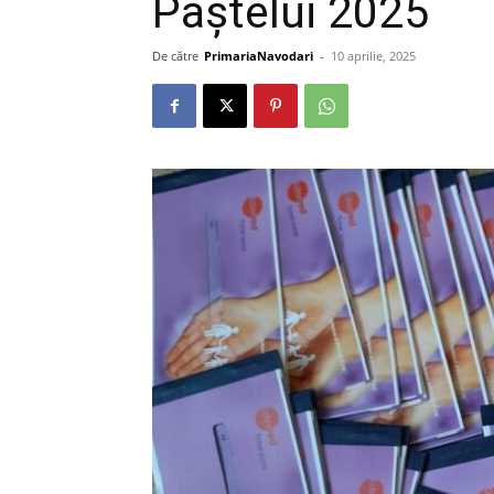
Paștelui 2025
De către
PrimariaNavodari
-
10 aprilie, 2025