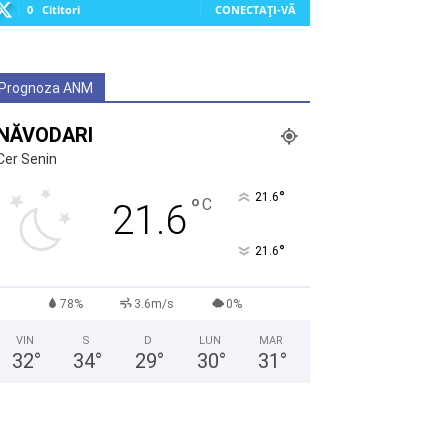
0
Cititori
CONECTAȚI-VĂ
Prognoza ANM
NĂVODARI
Cer Senin
°
21.6
°
C
21.6
°
21.6
78%
3.6m/s
0%
VIN
S
D
LUN
MAR
32
°
34
°
29
°
30
°
31
°