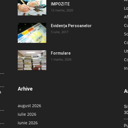
IMPOZITE
L
12 martie, 2020
Af
C
Evidența Persoanelor
5 iulie, 2017
So
C
Ut
Formulare
Co
1 martie, 2026
In
Arhive
A
a
august 2026
Si
30
iulie 2026
iunie 2026
Pu