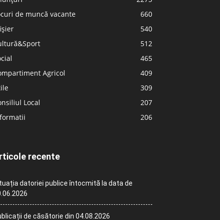
ocuri de muncă vacante
660
ișier
540
ultură&Sport
512
cial
465
ompartiment Agricol
409
ile
309
nsiliul Local
207
formatii
206
rticole recente
tuația datoriei publice întocmită la data de
.06.2026
blicații de căsătorie din 04.08.2026