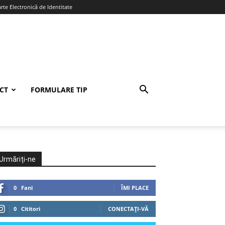
te Electronică de Identitate
CT
FORMULARE TIP
Urmăriți-ne
0
Fani
ÎMI PLACE
0
Cititori
CONECTAȚI-VĂ