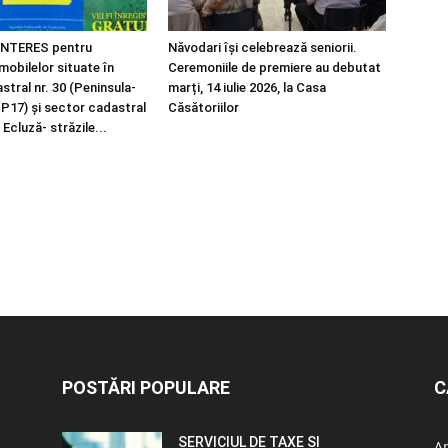
NTERES pentru
Năvodari își celebrează seniorii.
imobilelor situate în
Ceremoniile de premiere au debutat
tral nr. 30 (Peninsula-
marți, 14 iulie 2026, la Casa
 P17) și sector cadastral
Căsătoriilor
 Ecluză- străzile...
POSTĂRI POPULARE
C
SERVICIUL DE TAXE SI
A