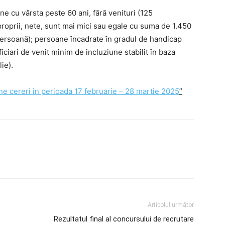
ane cu vârsta peste 60 ani, fără venituri (125
 proprii, nete, sunt mai mici sau egale cu suma de 1.450
/persoană); persoane încadrate în gradul de handicap
ciari de venit minim de incluziune stabilit în baza
ie).
cereri în perioada 17 februarie – 28 martie 2025
”
Articolul următor
Rezultatul final al concursului de recrutare