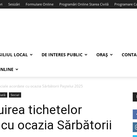
ri
Sesizări
Formulare Online
Programări Online Starea Civilă
Programare Car
ILIUL LOCAL
DE INTERES PUBLIC
ORAȘ
CONTA
ONLINE
ociale acordate cu ocazia Sărbătorii Paștelui 2025
ială
Social
uirea tichetelor
 cu ocazia Sărbătorii