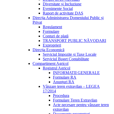
Diversitate și Incluziune
Evenimente Social
Raport de activitate DAS
Direcția Administrarea Domeniului Public și
Privat
Regulament
Formulare
Conturi de plată
TRANSPORT PUBLIC NĂVODARI
Exproprieri
Direcția Economică
Serviciul Impozite și Taxe Locale
Serviciul Buget Contabilitate
Compartiment Agricol
Registrul Agricol
INFORMATII GENERALE
Formulare RA
Anunțuri RA
Vânzare teren extravilan – LEGEA
17/2014
Procedura
Formulare Teren Extravilan
Acte necesare pentru vânzare teren
extravilan
Documente preemptori