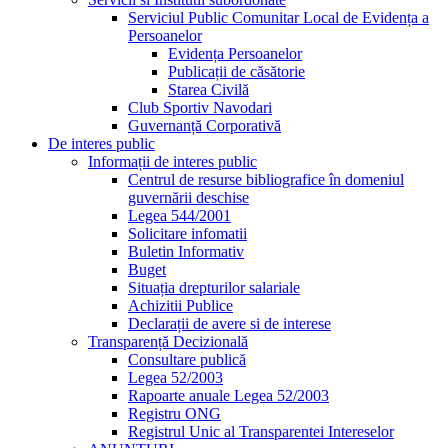
Serviciul Public Comunitar Local de Evidența a
Persoanelor
Evidența Persoanelor
Publicații de căsătorie
Starea Civilă
Club Sportiv Navodari
Guvernanță Corporativă
De interes public
Informații de interes public
Centrul de resurse bibliografice în domeniul
guvernării deschise
Legea 544/2001
Solicitare infomatii
Buletin Informativ
Buget
Situația drepturilor salariale
Achizitii Publice
Declarații de avere si de interese
Transparență Decizională
Consultare publică
Legea 52/2003
Rapoarte anuale Legea 52/2003
Registru ONG
Registrul Unic al Transparentei Intereselor