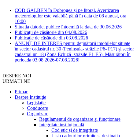
COD GALBEN în Dobrogea și pe litoral. Avertizarea
meteorologilor este valabilă până în data de 08 august, ora
10:00
Situația datoriei publice întocmită la data de 30.06.2026
Publicații de căsătorie din 04.08.2026
Publicație de căsătorie din 03.08.2026
ANUNȚ DE INTERES pentru deținătorii imobilelor situate
în sector cadastral nr. 30 (Peninsula- străzile P6- P17) și sector
cadastral nr. 18 (Zona Ecluză- străzile E1-E5). Măsurători în
perioada 03.08.2026-07.08.2026!
DESPRE NOI
URMAȚI-NE
Primar
Despre Instituție
Legislație
Conducere
Organizare
Regulamentul de organizare și funcționare
Integritate instituțională
Cod etic și de integritate
Lista cadourilor primite si destinatia