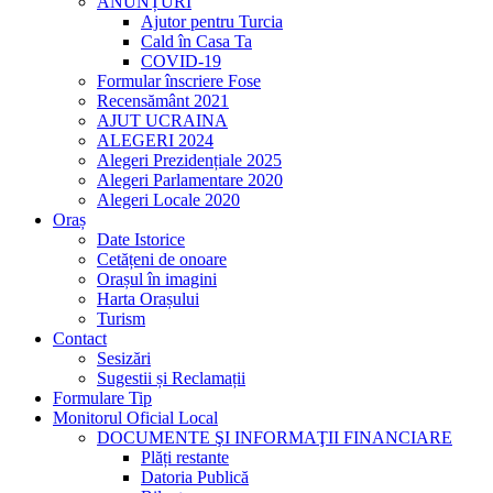
ANUNȚURI
Ajutor pentru Turcia
Cald în Casa Ta
COVID-19
Formular înscriere Fose
Recensământ 2021
AJUT UCRAINA
ALEGERI 2024
Alegeri Prezidențiale 2025
Alegeri Parlamentare 2020
Alegeri Locale 2020
Oraș
Date Istorice
Cetățeni de onoare
Orașul în imagini
Harta Orașului
Turism
Contact
Sesizări
Sugestii și Reclamații
Formulare Tip
Monitorul Oficial Local
DOCUMENTE ŞI INFORMAŢII FINANCIARE
Plăți restante
Datoria Publică