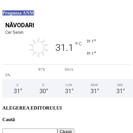
Prognoza ANM
NĂVODARI
Cer Senin
°
31.1
°
C
31.1
°
31.1
41%
3m/s
0%
S
D
LUN
MAR
MIE
31
°
30
°
31
°
31
°
31
°
ALEGEREA EDITORULUI
Caută