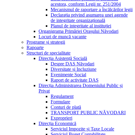
acestora, conform Legii nr. 251/2004
Mecanismul de raportare a încălcărilor legii
Declarația privind asumarea unei agende
de integritate organizațională
Planul de integritate al instituției
Organigrama Primăriei Orașului Năvodari
Locuri de muncă vacante
Programe și strategii
Rapoarte
Structuri de specialitate
Direcția Asistență Socială
Despre DAS Năvodari
Diversitate și Incluziune
Evenimente Social
Raport de activitate DAS
Direcția Administrarea Domeniului Public și
Privat
Regulament
Formulare
Conturi de plată
TRANSPORT PUBLIC NĂVODARI
Exproprieri
Direcția Economică
Serviciul Impozite și Taxe Locale
Serviciul Buget Contabilitate