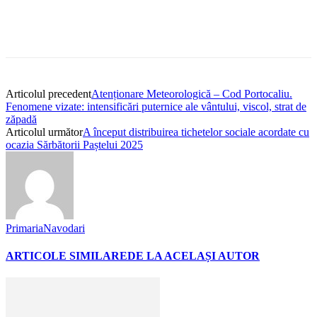
Articolul precedent
Atenționare Meteorologică – Cod Portocaliu.
Fenomene vizate: intensificări puternice ale vântului, viscol, strat de
zăpadă
Articolul următor
A început distribuirea tichetelor sociale acordate cu
ocazia Sărbătorii Paștelui 2025
PrimariaNavodari
ARTICOLE SIMILARE
DE LA ACELAȘI AUTOR