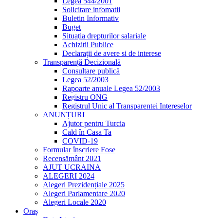
Legea 544/2001
Solicitare infomatii
Buletin Informativ
Buget
Situația drepturilor salariale
Achizitii Publice
Declarații de avere si de interese
Transparență Decizională
Consultare publică
Legea 52/2003
Rapoarte anuale Legea 52/2003
Registru ONG
Registrul Unic al Transparentei Intereselor
ANUNȚURI
Ajutor pentru Turcia
Cald în Casa Ta
COVID-19
Formular înscriere Fose
Recensământ 2021
AJUT UCRAINA
ALEGERI 2024
Alegeri Prezidențiale 2025
Alegeri Parlamentare 2020
Alegeri Locale 2020
Oraș