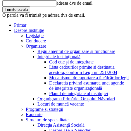
adresa dvs de email
O parola va fi trimisă pe adresa dvs de email.
Primar
Despre Instituție
Legislație
Conducere
Organizare
Regulamentul de organizare și funcționare
Integritate instituțională
Cod etic și de integritate
Lista cadourilor primite si destinatia
acestora, conform Legii nr. 251/2004
Mecanismul de raportare a încălcărilor legii
Declarația privind asumarea unei agende
de integritate organizațională
Planul de integritate al instituției
Organigrama Primăriei Orașului Năvodari
Locuri de muncă vacante
Programe și strategii
Rapoarte
Structuri de specialitate
Direcția Asistență Socială
Despre DAS Năvodari