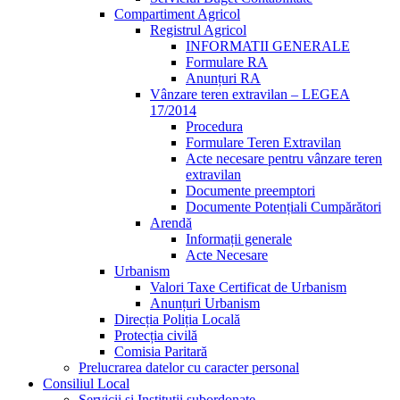
Compartiment Agricol
Registrul Agricol
INFORMATII GENERALE
Formulare RA
Anunțuri RA
Vânzare teren extravilan – LEGEA
17/2014
Procedura
Formulare Teren Extravilan
Acte necesare pentru vânzare teren
extravilan
Documente preemptori
Documente Potențiali Cumpărători
Arendă
Informații generale
Acte Necesare
Urbanism
Valori Taxe Certificat de Urbanism
Anunțuri Urbanism
Direcția Poliția Locală
Protecția civilă
Comisia Paritară
Prelucrarea datelor cu caracter personal
Consiliul Local
Servicii si Institutii subordonate