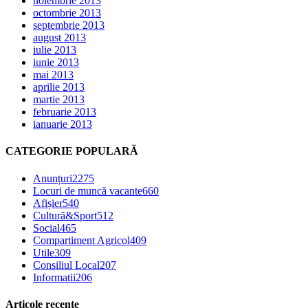
noiembrie 2013
octombrie 2013
septembrie 2013
august 2013
iulie 2013
iunie 2013
mai 2013
aprilie 2013
martie 2013
februarie 2013
ianuarie 2013
CATEGORIE POPULARĂ
Anunțuri
2275
Locuri de muncă vacante
660
Afișier
540
Cultură&Sport
512
Social
465
Compartiment Agricol
409
Utile
309
Consiliul Local
207
Informatii
206
Articole recente