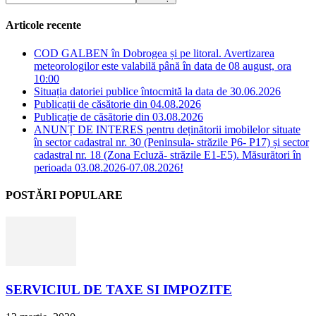
Articole recente
COD GALBEN în Dobrogea și pe litoral. Avertizarea
meteorologilor este valabilă până în data de 08 august, ora
10:00
Situația datoriei publice întocmită la data de 30.06.2026
Publicații de căsătorie din 04.08.2026
Publicație de căsătorie din 03.08.2026
ANUNȚ DE INTERES pentru deținătorii imobilelor situate
în sector cadastral nr. 30 (Peninsula- străzile P6- P17) și sector
cadastral nr. 18 (Zona Ecluză- străzile E1-E5). Măsurători în
perioada 03.08.2026-07.08.2026!
POSTĂRI POPULARE
SERVICIUL DE TAXE SI IMPOZITE