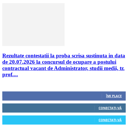
Rezultate contestatii la proba scrisa sustinuta in data
de 20.07.2026 la concursul de ocupare a postului
contractual vacant de Administrator, studii medii, tr.
prof....
Urmăriți-ne
0
Fani
ÎMI PLACE
0
Cititori
CONECTAȚI-VĂ
0
Cititori
CONECTAȚI-VĂ