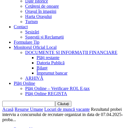
Date Istorice
Cetățeni de onoare
Orașul în imagini
Harta Orașului
Turism
Contact
Sesizări
Sugestii și Reclamații
Formulare Tip
Monitorul Oficial Local
DOCUMENTE ŞI INFORMAŢII FINANCIARE
Plăți restante
Datoria Publică
Bilanț
Împrumut bancar
ARHIVĂ
Plăți Online
Plăți Online – Verificare ROL E-tax
Plăți Online REGISTA
Acasă
Resurse Umane
Locuri de muncă vacante
Rezultatul probei
interviu a concursului de recrutare organizat in data de 07.04.2025-
proba...