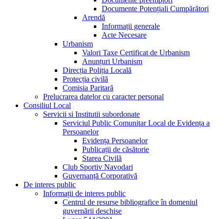
Documente Potențiali Cumpărători
Arendă
Informații generale
Acte Necesare
Urbanism
Valori Taxe Certificat de Urbanism
Anunțuri Urbanism
Direcția Poliția Locală
Protecția civilă
Comisia Paritară
Prelucrarea datelor cu caracter personal
Consiliul Local
Servicii si Institutii subordonate
Serviciul Public Comunitar Local de Evidența a
Persoanelor
Evidența Persoanelor
Publicații de căsătorie
Starea Civilă
Club Sportiv Navodari
Guvernanță Corporativă
De interes public
Informații de interes public
Centrul de resurse bibliografice în domeniul
guvernării deschise