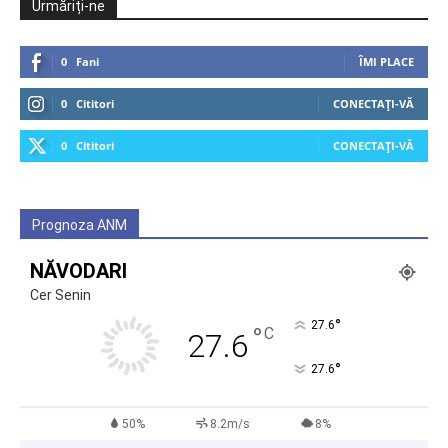
Urmăriți-ne
0
Fani
ÎMI PLACE
0
Cititori
CONECTAȚI-VĂ
0
Cititori
CONECTAȚI-VĂ
Prognoza ANM
NĂVODARI
Cer Senin
°
27.6
°
C
27.6
°
27.6
50%
8.2m/s
8%