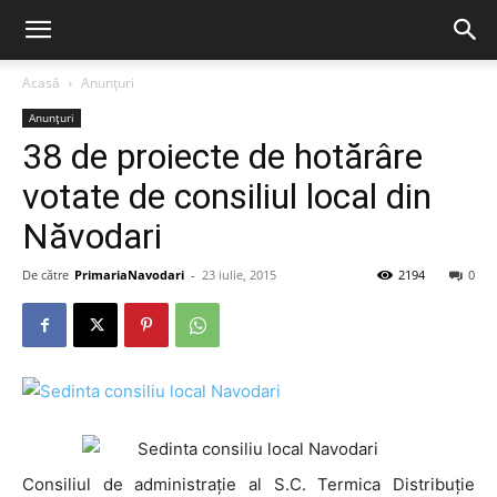
Acasă
Anunțuri
Anunțuri
38 de proiecte de hotărâre
votate de consiliul local din
Năvodari
De către
PrimariaNavodari
-
23 iulie, 2015
2194
0
Consiliul de administrație al S.C. Termica Distribuție