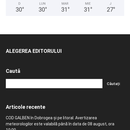
D
LUN
MAR
MIE
J
30
°
30
°
31
°
31
°
27
°
ALEGEREA EDITORULUI
Caută
Articole recente
COD GALBEN în Dobrogea și pe litoral. Avertizarea
meteorologilor este valabilă până în data de 08 august, ora