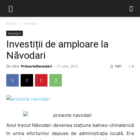
Acasă
Anunțuri
Anunțuri
Investiții de amploare la
Năvodari
De către
PrimariaNavodari
-
21 iulie, 2015
1931
0
Anul trecut Năvodari devenea staţiune balneo-climaterică
în urma eforturilor depuse de administrația locală. Era