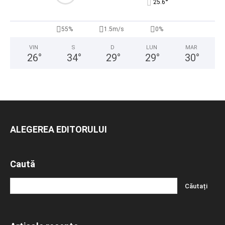
°
25.6
55%
1.5m/s
0%
VIN
S
D
LUN
MAR
26
°
34
°
29
°
29
°
30
°
ALEGEREA EDITORULUI
Caută