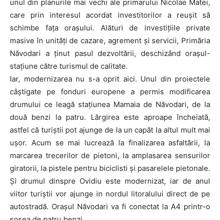
unul din planurile mai vechi ale primarului Nicolae Matei,
care prin interesul acordat investitorilor a reușit să
schimbe fața orașului. Alături de investiţiile private
masive în unităţi de cazare, agrement şi servicii, Primăria
Năvodari a ţinut pasul dezvoltării, deschizând oraşul-
staţiune către turismul de calitate.
Iar, modernizarea nu s-a oprit aici. Unul din proiectele
câștigate pe fonduri europene a permis modificarea
drumului ce leagă stațiunea Mamaia de Năvodari, de la
două benzi la patru. Lărgirea este aproape încheiată,
astfel că turiștii pot ajunge de la un capăt la altul mult mai
ușor. Acum se mai lucrează la finalizarea asfaltării, la
marcarea trecerilor de pietoni, la amplasarea sensurilor
giratorii, la pistele pentru biciclisti și pasarelele pietonale.
Și drumul dinspre Ovidiu este modernizat, iar de anul
viitor turiștii vor ajunge in nordul litoralului direct de pe
autostradă. Orașul Năvodari va fi conectat la A4 printr-o
şosea de patru benzi.