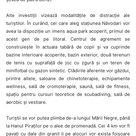
Alte investiții vizează modalitățile de distracție ale
turiștilor. În curând, cei care aleg stațiunea Năvodari vor
avea la dispoziție un imens aqua park acoperit, primul de
acest gen de pe litoral. Centrul de agrement se
construieşte în actuala tabără de copii şi va cuprinde
bazine interioare acoperite, bazin exterior, două terenuri
de tenis cu suprafaţă de joc cu zgură şi un teren de
minifotbal cu gazon sintetic. Clădirile aferente vor găzdui,
printre altele, saloane de chinetoterapie, echipamente
wellness, sală de cromoterapie, saună, sală de fitness,
spaţiu pentru cursuri teoretice de scubadiving, sală de
aerobic și vestiare.
Turiștii se vor putea plimba de-a lungul Mării Negre, până
la Hanul Piraţilor pe o alee de promenadă. Cei 4 km vor fi
pavați cu dale din granit li pe alocuri vor exista foişoare