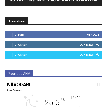
AUTENTIFICAȚI-VĂ PENTRU A LĂSA UN COMENTARIU
Urmăriți-ne
0
Fani
ÎMI PLACE
0
Cititori
CONECTAȚI-VĂ
0
Cititori
CONECTAȚI-VĂ
Prognoza ANM
NĂVODARI
Cer Senin
°
25.6
°
C
25.6