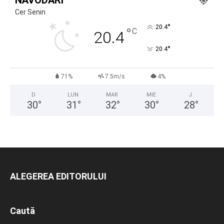
NĂVODARI
Cer Senin
°
20.4
°
C
20.4
°
20.4
71%
7.5m/s
4%
D
LUN
MAR
MIE
J
30
°
31
°
32
°
30
°
28
°
ALEGEREA EDITORULUI
Caută