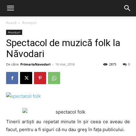
Acasă
Anunțuri
Anunțuri
Spectacol de muzică folk la
Năvodari
De către
PrimariaNavodari
-
16 mai, 2016
2875
0
Tinerii artiști au repetat minute în șir ceea ce aveau de
facut, pentru a fi siguri că nu dau greș în fața publicului.