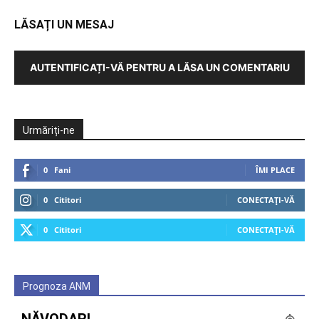
LĂSAȚI UN MESAJ
AUTENTIFICAȚI-VĂ PENTRU A LĂSA UN COMENTARIU
Urmăriți-ne
0
Fani
ÎMI PLACE
0
Cititori
CONECTAȚI-VĂ
0
Cititori
CONECTAȚI-VĂ
Prognoza ANM