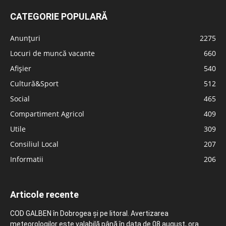
CATEGORIE POPULARĂ
Anunțuri
2275
Locuri de muncă vacante
660
Afișier
540
Cultură&Sport
512
Social
465
Compartiment Agricol
409
Utile
309
Consiliul Local
207
Informatii
206
Articole recente
COD GALBEN în Dobrogea și pe litoral. Avertizarea
meteorologilor este valabilă până în data de 08 august, ora