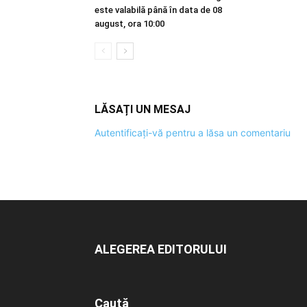
este valabilă până în data de 08
august, ora 10:00
LĂSAȚI UN MESAJ
Autentificați-vă pentru a lăsa un comentariu
ALEGEREA EDITORULUI
Caută