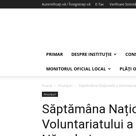
Autentificați-vă / Înregistrați-vă
E-Tax
Verificare Solicită
PRIMAR
DESPRE INSTITUȚIE
CONS
MONITORUL OFICIAL LOCAL
PLĂȚI 
Acasă
Anunțuri
Săptămâna Națională a Voluntariat
Anunțuri
Săptămâna Națio
Voluntariatului a