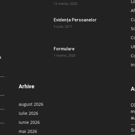
L
12 martie, 2020
Af
C
Evidența Persoanelor
5 iulie, 2017
So
C
Ut
Formulare
Co
1 martie, 2026
a
In
Arhive
A
august 2026
CO
me
iulie 2026
au
iunie 2026
Si
mai 2026