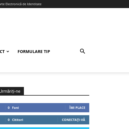
te Electronică de Identitate
CT
FORMULARE TIP
Urmăriți-ne
0
Fani
ÎMI PLACE
0
Cititori
CONECTAȚI-VĂ