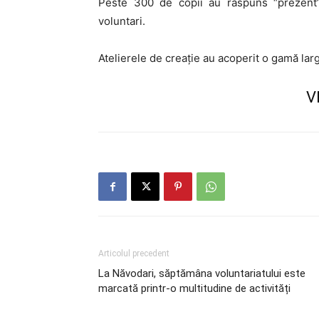
Peste 300 de copii au răspuns “prezent” 
voluntari.
Atelierele de creație au acoperit o gamă largă
V
Articolul precedent
La Năvodari, săptămâna voluntariatului este
marcată printr-o multitudine de activități