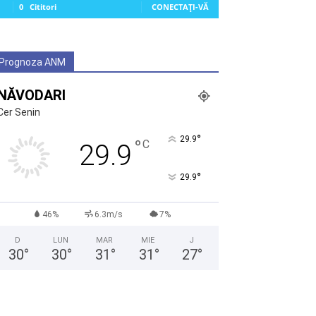
0
Cititori
CONECTAȚI-VĂ
Prognoza ANM
NĂVODARI
Cer Senin
°
29.9
°
C
29.9
°
29.9
46%
6.3m/s
7%
D
LUN
MAR
MIE
J
30
°
30
°
31
°
31
°
27
°