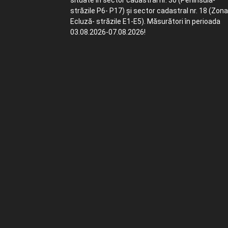
situate în sector cadastral nr. 30 (Peninsula-
străzile P6- P17) și sector cadastral nr. 18 (Zona
Ecluză- străzile E1-E5). Măsurători în perioada
03.08.2026-07.08.2026!