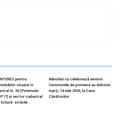
NTERES pentru
Năvodari își celebrează seniorii.
imobilelor situate în
Ceremoniile de premiere au debutat
tral nr. 30 (Peninsula-
marți, 14 iulie 2026, la Casa
 P17) și sector cadastral
Căsătoriilor
 Ecluză- străzile...