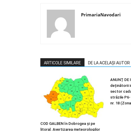
PrimariaNavodari
ARTICOLE SIMILARE
DE LA ACELAȘI AUTOR
ANUNȚ DE I
deținătorii 
sector cadas
străzile P6-
nr. 18 (Zona
COD GALBEN în Dobrogea și pe
litoral. Avertizarea meteorologilor