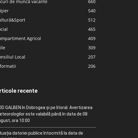
ocuri de muncă vacante
660
ișier
540
ultură&Sport
512
cial
465
ompartiment Agricol
409
ile
309
nsiliul Local
207
formatii
206
rticole recente
D GALBEN în Dobrogea și pe litoral. Avertizarea
teorologilor este valabilă până în data de 08
gust, ora 10:00
tuația datoriei publice întocmită la data de