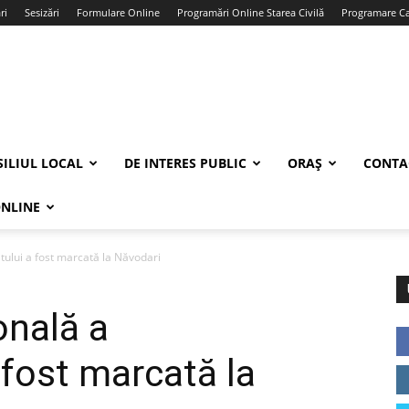
ri
Sesizări
Formulare Online
Programări Online Starea Civilă
Programare Car
ILIUL LOCAL
DE INTERES PUBLIC
ORAȘ
CONTA
ONLINE
ului a fost marcată la Năvodari
nală a
 fost marcată la