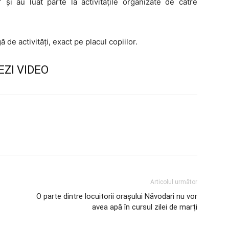
și au luat parte la activitățile organizate de către
 de activități, exact pe placul copiilor.
EZI VIDEO
Articolul următor
O parte dintre locuitorii orașului Năvodari nu vor
avea apă în cursul zilei de marți