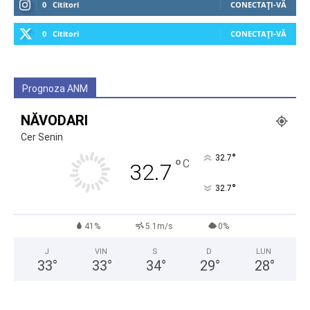
0
Cititori
CONECTAȚI-VĂ
0
Cititori
CONECTAȚI-VĂ
Prognoza ANM
NĂVODARI
Cer Senin
°
32.7
°
C
32.7
°
32.7
41%
5.1m/s
0%
J
VIN
S
D
LUN
33
°
33
°
34
°
29
°
28
°