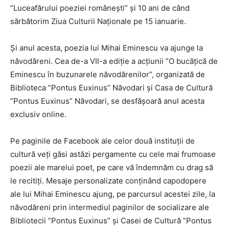
”Luceafărului poeziei românești” și 10 ani de când
sărbătorim Ziua Culturii Naționale pe 15 ianuarie.
Și anul acesta, poezia lui Mihai Eminescu va ajunge la
năvodăreni. Cea de-a VII-a ediție a acțiunii ”O bucățică de
Eminescu în buzunarele năvodărenilor”, organizată de
Biblioteca ”Pontus Euxinus” Năvodari și Casa de Cultură
”Pontus Euxinus” Năvodari, se desfășoară anul acesta
exclusiv online.
Pe paginile de Facebook ale celor două instituții de
cultură veți găsi astăzi pergamente cu cele mai frumoase
poezii ale marelui poet, pe care vă îndemnăm cu drag să
le recitiți. Mesaje personalizate conținând capodopere
ale lui Mihai Eminescu ajung, pe parcursul acestei zile, la
năvodăreni prin intermediul paginilor de socializare ale
Bibliotecii ”Pontus Euxinus” și Casei de Cultură ”Pontus