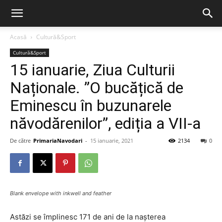
Acasă
Cultură&Sport
Cultură&Sport
15 ianuarie, Ziua Culturii
Naționale. ”O bucățică de
Eminescu în buzunarele
năvodărenilor”, ediția a VII-a
De către
PrimariaNavodari
-
15 ianuarie, 2021
2134
0
Blank envelope with inkwell and feather
Astăzi se împlinesc 171 de ani de la nașterea