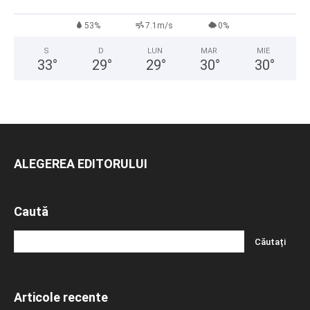
53%
7.1m/s
0%
S
D
LUN
MAR
MIE
33
°
29
°
29
°
30
°
30
°
ALEGEREA EDITORULUI
Caută
Articole recente