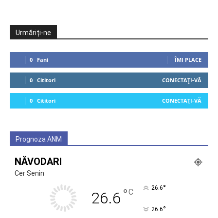
Urmăriți-ne
0
Fani
ÎMI PLACE
0
Cititori
CONECTAȚI-VĂ
0
Cititori
CONECTAȚI-VĂ
Prognoza ANM
NĂVODARI
Cer Senin
°
26.6
°
C
26.6
°
26.6