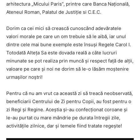
arhitectura „Micului Paris”, printre care Banca Națională,
Ateneul Roman, Palatul de Justiție si C.E.C.
Dorim ca cei mici să crească cunoscând adevăratele
valori morale pe care un om trebuie să le aibă, iar unul
dintre cele mai bune exemple este însuși Regele Carol I.
Totodată Alteța Sa este dovada reală a câte lucruri
minunate se pot realiza prin muncă și respect față de alții,
valoare pe care și noi ne dorim să le-o lăsăm moștenire
urmașilor noștri!
Pentru că nu am vrut ca această zi să treacă neobservată,
beneficiarii Centrului de Zi pentru Copii, au fost pentru o
zi Regi și Regine. Aceștia și-au confecționat coroane și
le-au purtat cu mare mândrie pe durata întregii zile,
activitățile zilnice, dar și temele fiind tratate regește!