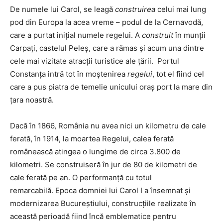
De numele lui Carol, se leagă
construirea
celui mai lung
pod din Europa la acea vreme – podul de la Cernavodă,
care a purtat iniţial numele regelui. A
construit
în munții
Carpați, castelul Peleș, care a rămas și acum una dintre
cele mai vizitate atracții turistice ale țării. Portul
Constanţa intră tot în moştenirea
regelui
, tot el fiind cel
care a pus piatra de temelie unicului oraș port la mare din
țara noastră.
Dacă în 1866, România nu avea nici un kilometru de cale
ferată, în 1914, la moartea Regelui, calea ferată
românească atingea o lungime de circa 3.800 de
kilometri. Se construiseră în jur de 80 de kilometri de
cale ferată pe an. O performanţă cu totul
remarcabilă. Epoca domniei lui Carol I a însemnat și
modernizarea Bucureștiului, construcțiile realizate în
această perioadă fiind încă emblematice pentru