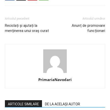
Articolul precedent
Articolul următor
Reciclați și ajutați la
Anunț de promovare
menținerea unui oraș curat
funcționari
PrimariaNavodari
ARTICOLE SIMILARE
DE LA ACELAȘI AUTOR