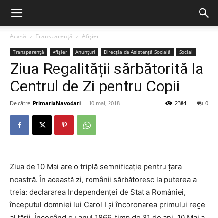
Acasă
Transparență
Afișier
Transparență
Afișier
Anunțuri
Direcția de Asistență Socială
Social
Ziua Regalității sărbătorită la
Centrul de Zi pentru Copii
De către
PrimariaNavodari
-
10 mai, 2018
2384
0
Ziua de 10 Mai are o triplă semnificație pentru țara
noastră. În această zi, românii sărbătoresc la puterea a
treia: declararea Independenţei de Stat a României,
începutul domniei lui Carol I şi încoronarea primului rege
al ţării. Începând cu anul 1866, timp de 81 de ani, 10 Mai a