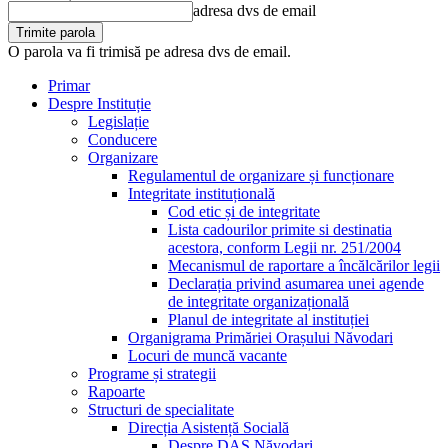
adresa dvs de email
O parola va fi trimisă pe adresa dvs de email.
Primar
Despre Instituție
Legislație
Conducere
Organizare
Regulamentul de organizare și funcționare
Integritate instituțională
Cod etic și de integritate
Lista cadourilor primite si destinatia
acestora, conform Legii nr. 251/2004
Mecanismul de raportare a încălcărilor legii
Declarația privind asumarea unei agende
de integritate organizațională
Planul de integritate al instituției
Organigrama Primăriei Orașului Năvodari
Locuri de muncă vacante
Programe și strategii
Rapoarte
Structuri de specialitate
Direcția Asistență Socială
Despre DAS Năvodari