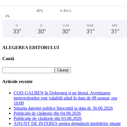
40%
6.4m/s
4%
S
D
LUN
MAR
MIE
33
°
30
°
30
°
31
°
31
°
ALEGEREA EDITORULUI
Caută
Articole recente
COD GALBEN în Dobrogea și pe litoral. Avertizarea
meteorologilor este valabilă până în data de 08 august, ora
10:00
Situația datoriei publice întocmită la data de 30.06.2026
Publicații de căsătorie din 04.08.2026
Publicație de căsătorie din 03.08.2026
ANUNȚ DE INTERES pentru deținătorii imobilelor situate