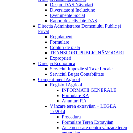
Despre DAS Năvodari
Diversitate și Incluziune
Evenimente Social
Raport de activitate DAS
Direcția Administrarea Domeniului Public și
Privat
Regulament
Formulare
Conturi de plată
TRANSPORT PUBLIC NĂVODARI
Exproprieri
Direcția Economică
Serviciul Impozite și Taxe Locale
Serviciul Buget Contabilitate
Compartiment Agricol
Registrul Agricol
INFORMATII GENERALE
Formulare RA
Anunțuri RA
Vânzare teren extravilan – LEGEA
17/2014
Procedura
Formulare Teren Extravilan
Acte necesare pentru vânzare teren
extravilan