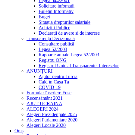
Legea 544/2001
Solicitare infomatii
Buletin Informativ
Buget
Situația drepturilor salariale
Achizitii Publice
Declarații de avere si de interese
Transparență Decizională
Consultare publică
Legea 52/2003
Rapoarte anuale Legea 52/2003
Registru ONG
Registrul Unic al Transparentei Intereselor
ANUNȚURI
Ajutor pentru Turcia
Cald în Casa Ta
COVID-19
Formular înscriere Fose
Recensământ 2021
AJUT UCRAINA
ALEGERI 2024
Alegeri Prezidențiale 2025
Alegeri Parlamentare 2020
Alegeri Locale 2020
Oraș