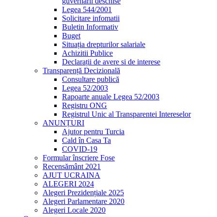
guvernării deschise
Legea 544/2001
Solicitare infomatii
Buletin Informativ
Buget
Situația drepturilor salariale
Achizitii Publice
Declarații de avere si de interese
Transparență Decizională
Consultare publică
Legea 52/2003
Rapoarte anuale Legea 52/2003
Registru ONG
Registrul Unic al Transparentei Intereselor
ANUNȚURI
Ajutor pentru Turcia
Cald în Casa Ta
COVID-19
Formular înscriere Fose
Recensământ 2021
AJUT UCRAINA
ALEGERI 2024
Alegeri Prezidențiale 2025
Alegeri Parlamentare 2020
Alegeri Locale 2020