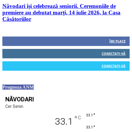
Năvodari își celebrează seniorii. Ceremoniile de
premiere au debutat marți, 14 iulie 2026, la Casa
Căsătoriilor
Urmăriți-ne
0
Fani
ÎMI PLACE
0
Cititori
CONECTAȚI-VĂ
0
Cititori
CONECTAȚI-VĂ
Prognoza ANM
NĂVODARI
Cer Senin
°
33.1
°
C
33.1
°
33.1