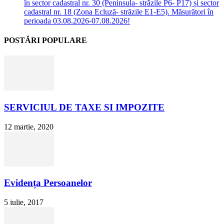
în sector cadastral nr. 30 (Peninsula- străzile P6- P17) și sector
cadastral nr. 18 (Zona Ecluză- străzile E1-E5). Măsurători în
perioada 03.08.2026-07.08.2026!
POSTĂRI POPULARE
SERVICIUL DE TAXE SI IMPOZITE
12 martie, 2020
Evidența Persoanelor
5 iulie, 2017