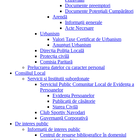
Documente preemptori
Documente Potențiali Cumpărători
Arendă
Informații generale
Acte Necesare
Urbanism
Valori Taxe Certificat de Urbanism
Anunțuri Urbanism
Direcția Poliția Locală
Protecția civilă
Comisia Paritară
Prelucrarea datelor cu caracter personal
Consiliul Local
Servicii si Institutii subordonate
Serviciul Public Comunitar Local de Evidența a
Persoanelor
Evidența Persoanelor
Publicații de căsătorie
Starea Civilă
Club Sportiv Navodari
Guvernanță Corporativă
De interes public
Informații de interes public
Centrul de resurse bibliografice în domeniul