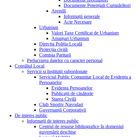
Documente Potențiali Cumpărători
Arendă
Informații generale
Acte Necesare
Urbanism
Valori Taxe Certificat de Urbanism
Anunțuri Urbanism
Direcția Poliția Locală
Protecția civilă
Comisia Paritară
Prelucrarea datelor cu caracter personal
Consiliul Local
Servicii si Institutii subordonate
Serviciul Public Comunitar Local de Evidența a
Persoanelor
Evidența Persoanelor
Publicații de căsătorie
Starea Civilă
Club Sportiv Navodari
Guvernanță Corporativă
De interes public
Informații de interes public
Centrul de resurse bibliografice în domeniul
guvernării deschise