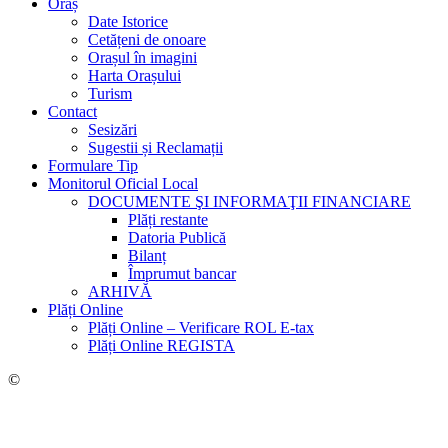
Oraș
Date Istorice
Cetățeni de onoare
Orașul în imagini
Harta Orașului
Turism
Contact
Sesizări
Sugestii și Reclamații
Formulare Tip
Monitorul Oficial Local
DOCUMENTE ŞI INFORMAŢII FINANCIARE
Plăți restante
Datoria Publică
Bilanț
Împrumut bancar
ARHIVĂ
Plăți Online
Plăți Online – Verificare ROL E-tax
Plăți Online REGISTA
©