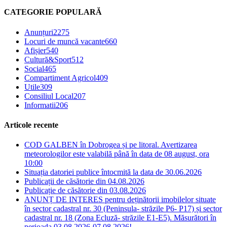
CATEGORIE POPULARĂ
Anunțuri
2275
Locuri de muncă vacante
660
Afișier
540
Cultură&Sport
512
Social
465
Compartiment Agricol
409
Utile
309
Consiliul Local
207
Informatii
206
Articole recente
COD GALBEN în Dobrogea și pe litoral. Avertizarea
meteorologilor este valabilă până în data de 08 august, ora
10:00
Situația datoriei publice întocmită la data de 30.06.2026
Publicații de căsătorie din 04.08.2026
Publicație de căsătorie din 03.08.2026
ANUNȚ DE INTERES pentru deținătorii imobilelor situate
în sector cadastral nr. 30 (Peninsula- străzile P6- P17) și sector
cadastral nr. 18 (Zona Ecluză- străzile E1-E5). Măsurători în
perioada 03.08.2026-07.08.2026!