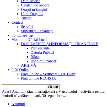
Date Istorice
Cetățeni de onoare
Orașul în imagini
Harta Orașului
Turism
Contact
Sesizări
Sugestii și Reclamații
Formulare Tip
Monitorul Oficial Local
DOCUMENTE ŞI INFORMAŢII FINANCIARE
Plăți restante
Datoria Publică
Bilanț
Împrumut bancar
ARHIVĂ
Plăți Online
Plăți Online – Verificare ROL E-tax
Plăți Online REGISTA
Acasă
Anunțuri
Ziua Internațională a Vârstnicului – activitate pentru
seniorii năvodăreni, marți, 30 septembrie...
Anunțuri