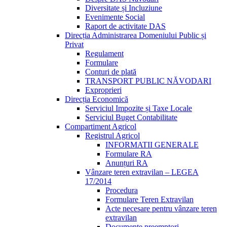
Diversitate și Incluziune
Evenimente Social
Raport de activitate DAS
Direcția Administrarea Domeniului Public și
Privat
Regulament
Formulare
Conturi de plată
TRANSPORT PUBLIC NĂVODARI
Exproprieri
Direcția Economică
Serviciul Impozite și Taxe Locale
Serviciul Buget Contabilitate
Compartiment Agricol
Registrul Agricol
INFORMATII GENERALE
Formulare RA
Anunțuri RA
Vânzare teren extravilan – LEGEA
17/2014
Procedura
Formulare Teren Extravilan
Acte necesare pentru vânzare teren
extravilan
Documente preemptori