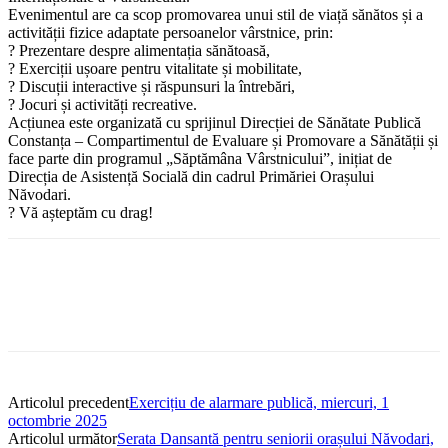
Evenimentul are ca scop promovarea unui stil de viață sănătos și a
activității fizice adaptate persoanelor vârstnice, prin:
? Prezentare despre alimentația sănătoasă,
? Exerciții ușoare pentru vitalitate și mobilitate,
? Discuții interactive și răspunsuri la întrebări,
? Jocuri și activități recreative.
Acțiunea este organizată cu sprijinul Direcției de Sănătate Publică
Constanța – Compartimentul de Evaluare și Promovare a Sănătății și
face parte din programul „Săptămâna Vârstnicului”, inițiat de
Direcția de Asistență Socială din cadrul Primăriei Orașului
Năvodari.
? Vă așteptăm cu drag!
Articolul precedent
Exercițiu de alarmare publică, miercuri, 1
octombrie 2025
Articolul următor
Serata Dansantă pentru seniorii orașului Năvodari,