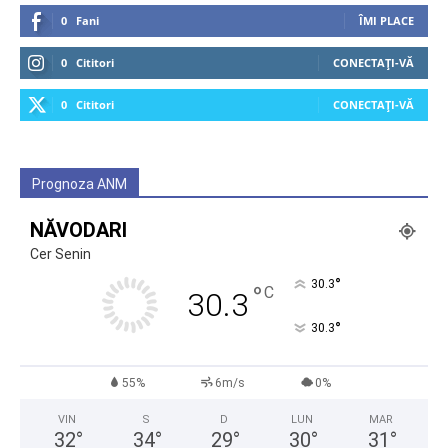
0
Fani
ÎMI PLACE
0
Cititori
CONECTAȚI-VĂ
0
Cititori
CONECTAȚI-VĂ
Prognoza ANM
NĂVODARI
Cer Senin
°
30.3
°
C
30.3
°
30.3
55%
6m/s
0%
VIN
S
D
LUN
MAR
32
°
34
°
29
°
30
°
31
°