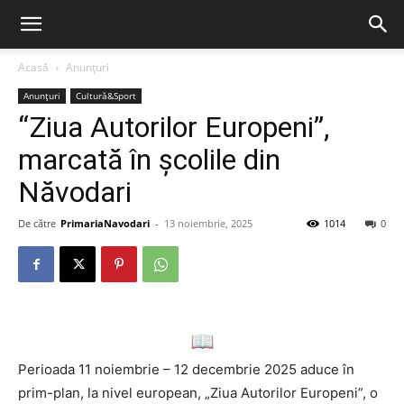
Acasă
Anunțuri
Anunțuri
Cultură&Sport
“Ziua Autorilor Europeni”,
marcată în școlile din
Năvodari
De către
PrimariaNavodari
-
13 noiembrie, 2025
1014
0
Perioada 11 noiembrie – 12 decembrie 2025 aduce în
prim-plan, la nivel european, „Ziua Autorilor Europeni”, o