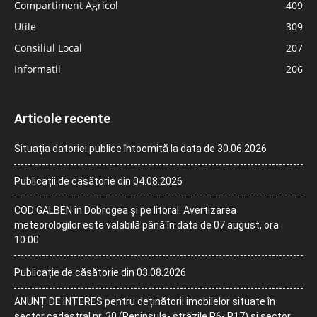
Compartiment Agricol
409
Utile
309
Consiliul Local
207
Informatii
206
Articole recente
Situația datoriei publice întocmită la data de 30.06.2026
Publicații de căsătorie din 04.08.2026
COD GALBEN în Dobrogea și pe litoral. Avertizarea
meteorologilor este valabilă până în data de 07 august, ora
10:00
Publicație de căsătorie din 03.08.2026
ANUNȚ DE INTERES pentru deținătorii imobilelor situate în
sector cadastral nr. 30 (Peninsula- străzile P6- P17) și sector