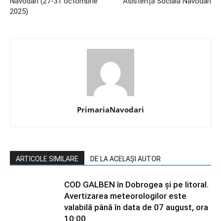
Năvodari (27-31 octombrie
Asistență Socială Năvodari
2025)
PrimariaNavodari
ARTICOLE SIMILARE
DE LA ACELAȘI AUTOR
COD GALBEN în Dobrogea și pe litoral.
Avertizarea meteorologilor este
valabilă până în data de 07 august, ora
10:00