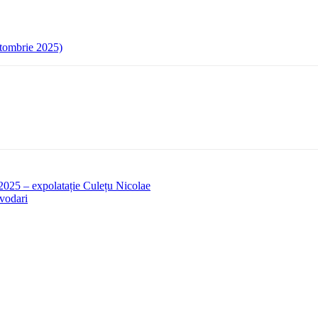
ctombrie 2025)
.2025 – expolatație Culețu Nicolae
ăvodari