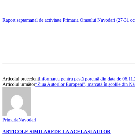
Raport saptamanal de activitate Primaria Orasului Navodari (27-31 o
Articolul precedent
Informarea pentru pestă porcină din data de 06.11
Articolul următor
“Ziua Autorilor Europeni”, marcată în școlile din N
PrimariaNavodari
ARTICOLE SIMILARE
DE LA ACELAȘI AUTOR