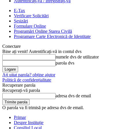
Autentificați-vă / Înregistrați-vă
E-Tax
Verificare Solicitări
Sesizări
Formulare Online
Programări Online Starea Civilă
Programare Carte Electronică de Identitate
Conectare
Bine ați venit! Autentificați-vă in contul dvs
numele dvs de utilizator
parola dvs
Ați uitat parola? obține ajutor
Politică de confidențialitate
Recuperare parola
Recuperați-vă parola
adresa dvs de email
O parola va fi trimisă pe adresa dvs de email.
Primar
Despre Instituție
Consiliul Local