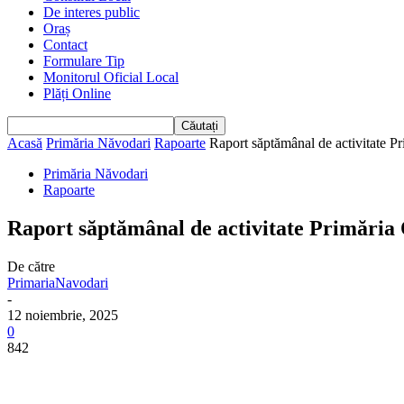
De interes public
Oraș
Contact
Formulare Tip
Monitorul Oficial Local
Plăți Online
Acasă
Primăria Năvodari
Rapoarte
Raport săptămânal de activitate P
Primăria Năvodari
Rapoarte
Raport săptămânal de activitate Primăria
De către
PrimariaNavodari
-
12 noiembrie, 2025
0
842