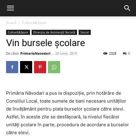
Acasă
Cultură&Sport
Cultură&Sport
Direcția de Asistență Socială
Social
Vin bursele școlare
De către
PrimariaNavodari
-
20 iunie, 2019
2328
0
Primăria Năvodari a pus la dispoziție, prin hotărâre de
Consiliul Local, toate sumele de bani necesare unităților
de învățământ pentru plata burselor școlare către elevi.
Astfel, în aceste zile se desfășoară, la nivelul fiecărei
unități școlare în parte, procedura de acordare a burselor
către elevi.