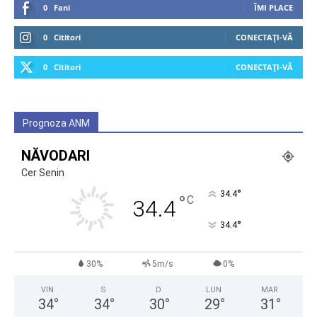
0
Fani
ÎMI PLACE
0
Cititori
CONECTAȚI-VĂ
0
Cititori
CONECTAȚI-VĂ
Prognoza ANM
NĂVODARI
Cer Senin
°
34.4
°
C
34.4
°
34.4
30%
5m/s
0%
VIN
S
D
LUN
MAR
34
°
34
°
30
°
29
°
31
°