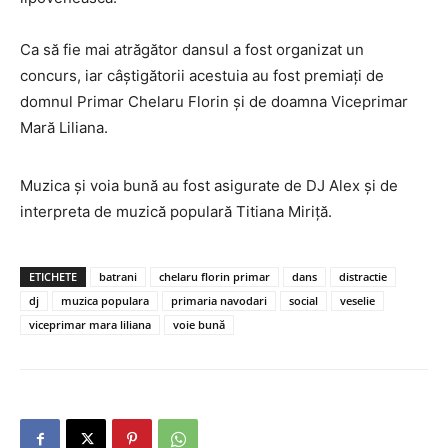
Ca să fie mai atrăgător dansul a fost organizat un
concurs, iar câștigătorii acestuia au fost premiați de
domnul Primar Chelaru Florin și de doamna Viceprimar
Mară Liliana.
Muzica și voia bună au fost asigurate de DJ Alex și de
interpreta de muzică populară Titiana Miriță.
ETICHETE
batrani
chelaru florin primar
dans
distractie
dj
muzica populara
primaria navodari
social
veselie
viceprimar mara liliana
voie bună