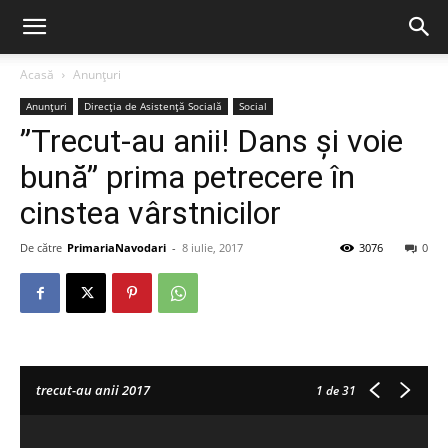
Acasă
Anunțuri
Anunțuri
Direcția de Asistență Socială
Social
”Trecut-au anii! Dans și voie
bună” prima petrecere în
cinstea vârstnicilor
De către
PrimariaNavodari
-
8 iulie, 2017
3076
0
trecut-au anii 2017
1
de 31