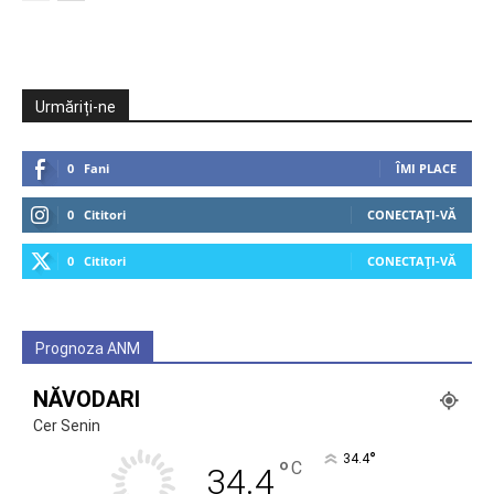
Urmăriți-ne
0
Fani
ÎMI PLACE
0
Cititori
CONECTAȚI-VĂ
0
Cititori
CONECTAȚI-VĂ
Prognoza ANM
NĂVODARI
Cer Senin
°
34.4
°
C
34.4