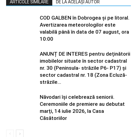
ARTICOLE SIMILARE
DE LA ACELAȘI AUTOR
COD GALBEN în Dobrogea și pe litoral.
Avertizarea meteorologilor este
valabilă până în data de 07 august, ora
10:00
ANUNȚ DE INTERES pentru deținătorii
imobilelor situate în sector cadastral
nr. 30 (Peninsula- străzile P6- P17) și
sector cadastral nr. 18 (Zona Ecluză-
străzile...
Năvodari își celebrează seniorii.
Ceremoniile de premiere au debutat
marți, 14 iulie 2026, la Casa
Căsătoriilor