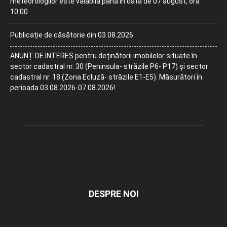
meteorologilor este valabilă până în data de 07 august, ora
10:00
Publicație de căsătorie din 03.08.2026
ANUNȚ DE INTERES pentru deținătorii imobilelor situate în
sector cadastral nr. 30 (Peninsula- străzile P6- P17) și sector
cadastral nr. 18 (Zona Ecluză- străzile E1-E5). Măsurători în
perioada 03.08.2026-07.08.2026!
DESPRE NOI