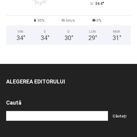
°
34.4
30%
5m/s
0%
VIN
S
D
LUN
MAR
34
°
34
°
30
°
29
°
31
°
ALEGEREA EDITORULUI
Caută