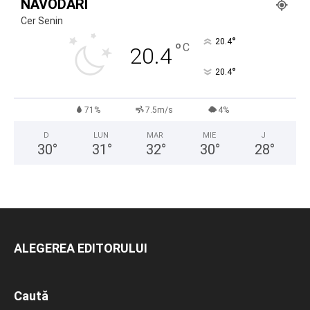
NĂVODARI
Cer Senin
°
20.4
°
C
20.4
°
20.4
71%
7.5m/s
4%
D
LUN
MAR
MIE
J
30
°
31
°
32
°
30
°
28
°
ALEGEREA EDITORULUI
Caută