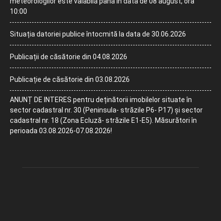
meteorologilor este valabilă până în data de 08 august, ora
10:00
Situația datoriei publice întocmită la data de 30.06.2026
Publicații de căsătorie din 04.08.2026
Publicație de căsătorie din 03.08.2026
ANUNȚ DE INTERES pentru deținătorii imobilelor situate în
sector cadastral nr. 30 (Peninsula- străzile P6- P17) și sector
cadastral nr. 18 (Zona Ecluză- străzile E1-E5). Măsurători în
perioada 03.08.2026-07.08.2026!