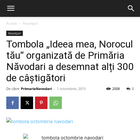
Acasă
Anunțuri
Anunțuri
Tombola „Ideea mea, Norocul
tău” organizată de Primăria
Năvodari a desemnat alți 300
de câștigători
De către
PrimariaNavodari
-
1 octombrie, 2015
2008
0