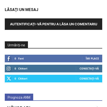
LĂSAȚI UN MESAJ
AUTENTIFICAȚI-VĂ PENTRU A LĂSA UN COMENTARIU
Urmăriți-ne
0
Fani
ÎMI PLACE
0
Cititori
CONECTAȚI-VĂ
0
Cititori
CONECTAȚI-VĂ
Prognoza ANM