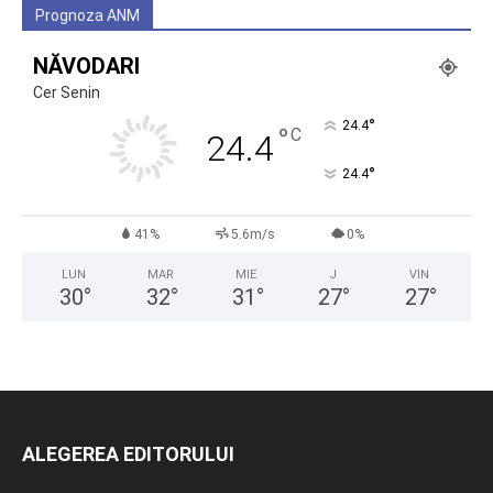
Prognoza ANM
NĂVODARI
Cer Senin
°
24.4
°
C
24.4
°
24.4
41%
5.6m/s
0%
LUN
MAR
MIE
J
VIN
30
°
32
°
31
°
27
°
27
°
ALEGEREA EDITORULUI