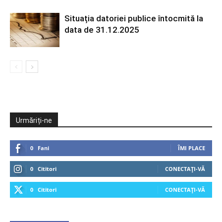
Situația datoriei publice întocmită la
data de 31.12.2025
Urmăriți-ne
0
Fani
ÎMI PLACE
0
Cititori
CONECTAȚI-VĂ
0
Cititori
CONECTAȚI-VĂ