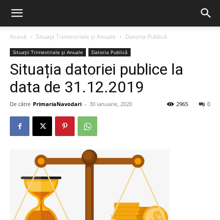
Acasă
Situații Trimestriale și Anuale
Datoria Publică
Situații Trimestriale și Anuale
Datoria Publică
Situația datoriei publice la
data de 31.12.2019
De către
PrimariaNavodari
-
30 ianuarie, 2020
2965
0