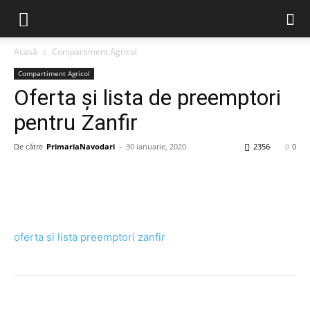
Acasă
Compartiment Agricol
Compartiment Agricol
Oferta și lista de preemptori
pentru Zanfir
De către
PrimariaNavodari
-
30 ianuarie, 2020
2356
0
oferta si lista preemptori zanfir