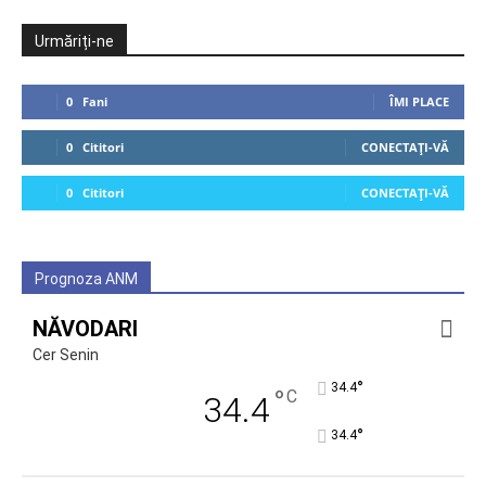
Urmăriți-ne
0
Fani
ÎMI PLACE
0
Cititori
CONECTAȚI-VĂ
0
Cititori
CONECTAȚI-VĂ
Prognoza ANM
NĂVODARI
Cer Senin
°
34.4
°
C
34.4
°
34.4