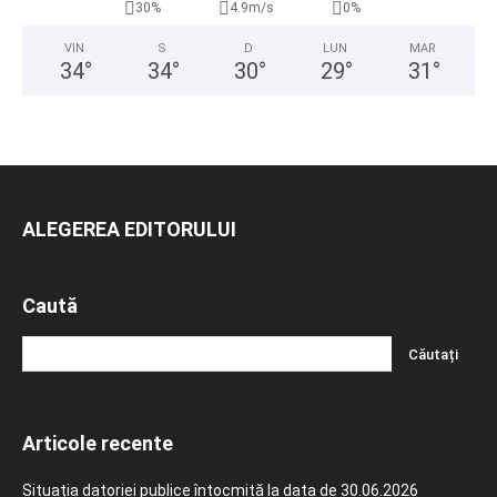
30%
4.9m/s
0%
VIN
S
D
LUN
MAR
34
°
34
°
30
°
29
°
31
°
ALEGEREA EDITORULUI
Caută
Articole recente
Situația datoriei publice întocmită la data de 30.06.2026