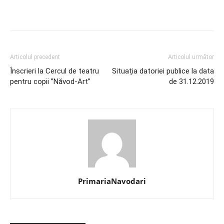
Articolul precedent
Articolul următor
Înscrieri la Cercul de teatru
Situația datoriei publice la data
pentru copii ”Năvod-Art”
de 31.12.2019
PrimariaNavodari